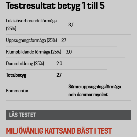
Testresultat betyg 1 till 5
Luktabsorberande förmåga
3,0
(25%)
Uppsugningsförmåga (25%)
2,7
Klumpbildande förmåga (25%)
3,0
Dammbildning (25%)
2,0
Totalbetyg
2,7
Sämre uppsugningsförmåga
Kommentar
och dammar mycket.
LÄS TESTET
MILJÖVÄNLIG KATTSAND BÄST I TEST