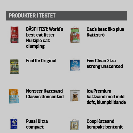
PRODUKTER I TESTET
BÄST I TEST: World's
Cat's best öko plus
best cat litter
Kattströ
Multiple cat
clumping
EcoLIfe Original
EverClean Xtra
strong unscented
Monster Kattsand
Ica Premium
Classic Unscented
kattsand med mild
doft, klumpbildande
Pussi Ultra
Coop Katsand
compact
kompakt bentonit