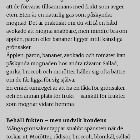
att de förvaras tillsammans med frukt som avger
eten. Eten är en naturlig gas som påskyndar
mognad. Det är praktiskt om du vill få en hård
avokado att mogna snabbare, men mindre bra om
äpplen, päron eller bananer ligger intill känsliga
grönsaker.
Äpplen, päron, bananer, avokado och tomater kan
påskynda mognaden hos andra råvaror. Sallad,
gurka, broccoli och morötter håller sig ofta bättre
om de får ligga för sig själva.
En enkel tumregel är att ha en låda för grönsaker
och en annan plats för frukt – särskilt för frukter
som mognar vidare hemma.
Behåll fukten – men undvik kondens
Många grönsaker tappar snabbt spänsten när de
torkar ut. Morötter, rädisor, broccoli, blomkål, sallad