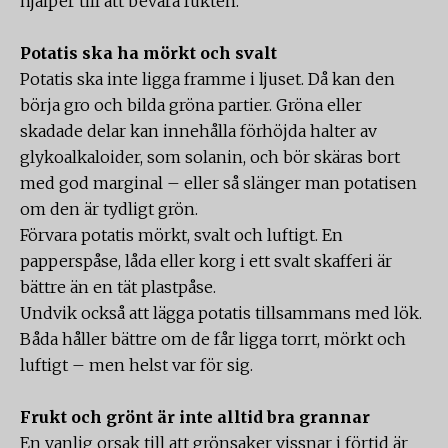
hjälper till att bevara fukten.
Potatis ska ha mörkt och svalt
Potatis ska inte ligga framme i ljuset. Då kan den
börja gro och bilda gröna partier. Gröna eller
skadade delar kan innehålla förhöjda halter av
glykoalkaloider, som solanin, och bör skäras bort
med god marginal – eller så slänger man potatisen
om den är tydligt grön.
Förvara potatis mörkt, svalt och luftigt. En
papperspåse, låda eller korg i ett svalt skafferi är
bättre än en tät plastpåse.
Undvik också att lägga potatis tillsammans med lök.
Båda håller bättre om de får ligga torrt, mörkt och
luftigt – men helst var för sig.
Frukt och grönt är inte alltid bra grannar
En vanlig orsak till att grönsaker vissnar i förtid är