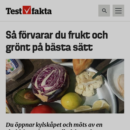
Hoppa
till
huvudinnehåll
HEM & HUSHÅLL
TEKNIK
LIVSMEDEL
VERKTYG & TRÄDGÅRDSREDSK
Huvudmeny
Så förvarar du frukt och
ny
grönt på bästa sätt
Du öppnar kylskåpet och möts av en