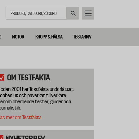
Sök
D
MOTOR
KROPP & HÄLSA
TESTARKIV
OM TESTFAKTA
edan 2001 har Testfakta underlättat
öpbeslut och påverkat tillverkare
enom oberoende tester, guider och
ournalistik.
äs mer om Testfakta.
NYHETSBREV