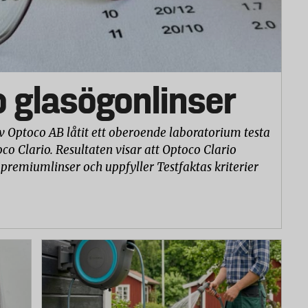
ch skäryta
o glasögonlinser
v Optoco AB låtit ett oberoende laboratorium testa
co Clario. Resultaten visar att Optoco Clario
 premiumlinser och uppfyller Testfaktas kriterier
vs för att skjuta gräsklipparna på en plan yta.
kvaliteten på gräsklipparnas olika delar. Dessutom