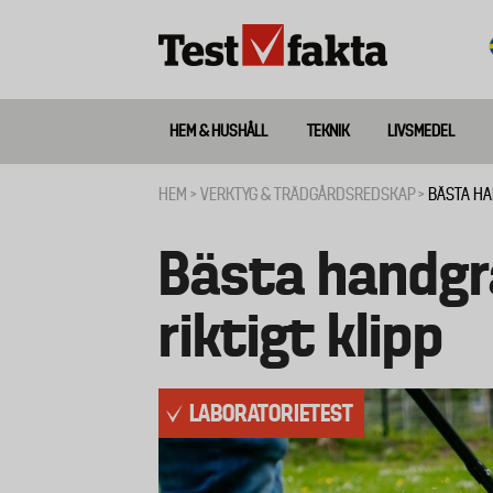
Hoppa
till
huvudinnehåll
HEM & HUSHÅLL
TEKNIK
LIVSMEDEL
Huvudmeny
ny
HEM
VERKTYG & TRÄDGÅRDSREDSKAP
BÄSTA HA
Länkstig
Bästa handgrä
riktigt klipp
LABORATORIETEST