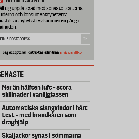
åll dig uppdaterad med senaste testerna,
uiderna och konsumentnyheterna.
estfaktas nyhetsbrev kommer en gång i
ånaden.
Jag accepterar Testfaktas allmänna
användarvillkor
SENASTE
Mer än hälften luft – stora
skillnader i vaniljglassen
Automatiska slangvindor i hårt
test – med brandkåren som
draghjälp
Skaljackor synas i sömmarna