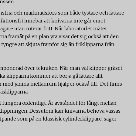
anssen.
ionsfria och marknadsförs som både tystare och lättare
friktionsfri innebär att knivarna inte går emot
gare utan roterar fritt. När laboratoriet mäter
na framåt på en plan yta visar det sig också att den
 tyngre att skjuta framför sig än friklipparna från
 imponerad över tekniken. När man väl klipper gräset
ska klipparna kommer att börja gå lättare allt
em med jämna mellanrum hjälper också till. Det finns
räsklipparna.
t fungera ordentligt. Är avståndet för långt mellan
klippningen. Dessutom kan knivarna behöva vässas
slipande som på en klassisk cylinderklippare, säger