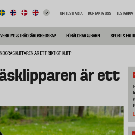
OM TESTFAKTA
KONTAKTA OSS
TESTARKIV
Top
meny
VERKTYG & TRÄDGÅRDSREDSKAP
FÖRÄLDRAR & BARN
SPORT & FRITI
NDGRÄSKLIPPAREN ÄR ETT RIKTIGT KLIPP
sklipparen är ett
S
k
g
j
L