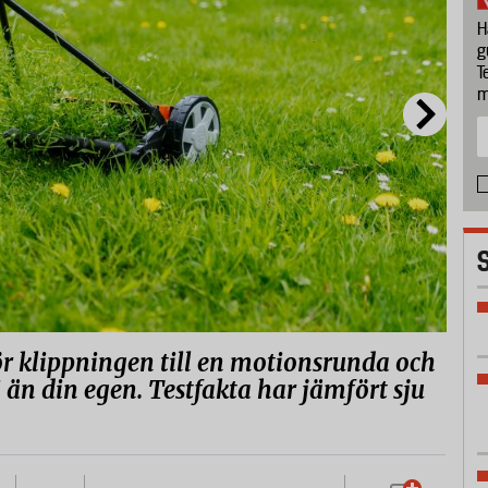
H
g
T
m
r klippningen till en motionsrunda och
än din egen. Testfakta har jämfört sju