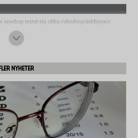
s uppdrag testat sju olika cylindergräsklippare.
lippare, där det är ingen friktion mellan knivbladen
, vilket innebär mindre friktion men inte rör sig helt
FLER NYHETER
pparna är att klippa med på torrt gräs, vått gräs och
itet, snittets jämnhet och hur bra gräset sprids.
 att låta gräsklipparna klippa i pappersark.
a är att använda och hantera.