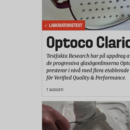
Justera klipphöjden
Justera avståndet mellan cylindern o
LABORATORIETEST
Optoco Clari
Klippa längs med kanter
Stabilitet
Testfakta Research har på uppdrag a
Lyfta
de progressiva glasögonlinserna Opto
presterar i nivå med flera etablerade
Förvara
för Verified Quality & Performance.
Buller
7 AUGUSTI
Laboratoriet mätte även kraften som krä
Kvalitet
Laboratoriet har undersökt och bedömt 