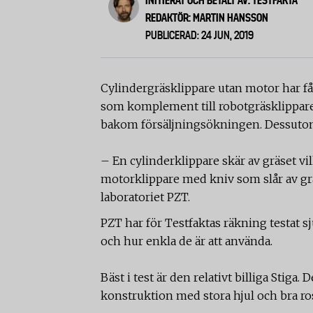
INITIERAT OCH BETALT AV: TESTFAKTA
REDAKTÖR: MARTIN HANSSON
PUBLICERAD: 24 JUN, 2019
Cylindergräsklippare utan motor har fåt
som komplement till robotgräsklippare
bakom försäljningsökningen. Dessutom 
– En cylinderklippare skär av gräset vi
motorklippare med kniv som slår av gräs
laboratoriet PZT.
PZT har för Testfaktas räkning testat s
och hur enkla de är att använda.
Bäst i test är den relativt billiga Stig
konstruktion med stora hjul och bra r