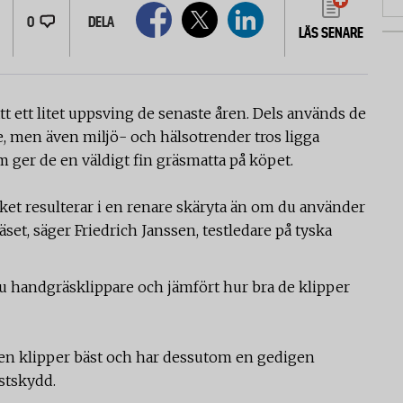
0
DELA
LÄS SENARE
t ett litet uppsving de senaste åren. Dels används de
, men även miljö- och hälsotrender tros ligga
ger de en väldigt fin gräsmatta på köpet.
lket resulterar i en renare skäryta än om du använder
et, säger Friedrich Janssen, testledare på tyska
ju handgräsklippare och jämfört hur bra de klipper
a. Den klipper bäst och har dessutom en gedigen
ostskydd.