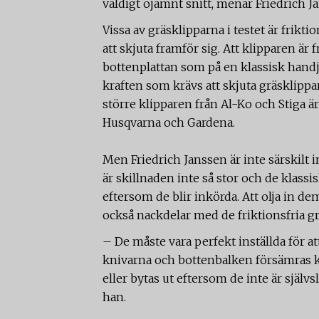
väldigt ojämnt snitt, menar Friedrich J
Vissa av gräsklipparna i testet är frikt
att skjuta framför sig. Att klipparen är 
bottenplattan som på en klassisk handja
kraften som krävs att skjuta gräsklippar
större klipparen från Al-Ko och Stiga är
Husqvarna och Gardena.
Men Friedrich Janssen är inte särskilt
är skillnaden inte så stor och de klassi
eftersom de blir inkörda. Att olja in d
också nackdelar med de friktionsfria g
– De måste vara perfekt inställda för at
knivarna och bottenbalken försämras 
eller bytas ut eftersom de inte är själv
han.