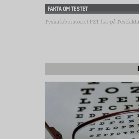
FAKTA OM TESTET
Tyska laboratoriet PZT har på Testfakta
Två av dem är så kallade friktionsfria k
och bottenplattan. En är ”beröringslätt”
fritt.
Klippning
Laboratoriet undersökte hur bra gräskli
långt gräs. Här jämförde man klippkapac
Dessutom undersökte man snittet genom
Hantering
Två personer bedömde hur gräsklipparn
Montering