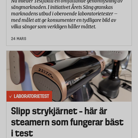
Nu inleder Testfakta en omfattande genomlysning av
sängmarknaden. I initiativet Årets Säng granskas
marknadens utbud i oberoende laboratorietester –
med målet att ge konsumenter en tydligare bild av
vilka sängar som verkligen håller måttet.
24 MARS
LABORATORIETEST
Slipp strykjärnet – här är
steamern som fungerar bäst
i test