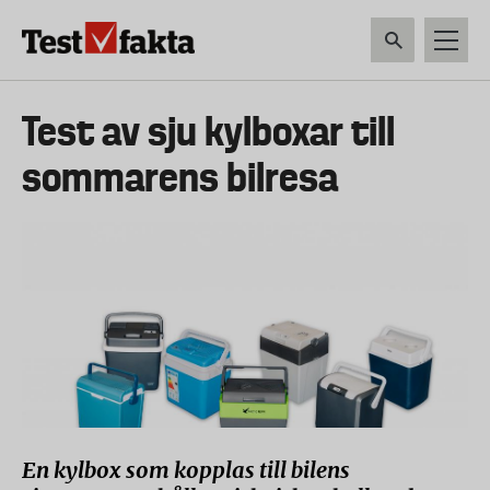
Hoppa
till
huvudinnehåll
HEM & HUSHÅLL
TEKNIK
LIVSMEDEL
VERKTYG & TRÄDGÅRDSREDSK
Huvudmeny
Test av sju kylboxar till
ny
sommarens bilresa
En kylbox som kopplas till bilens