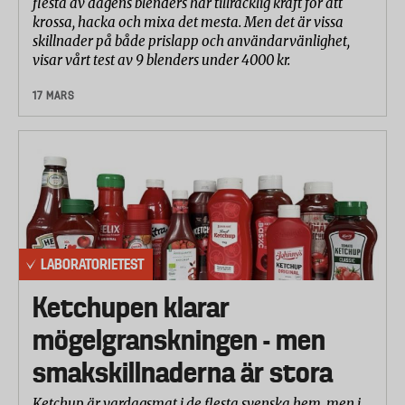
flesta av dagens blenders har tillräcklig kraft för att
krossa, hacka och mixa det mesta. Men det är vissa
skillnader på både prislapp och användarvänlighet,
visar vårt test av 9 blenders under 4000 kr.
17 MARS
LABORATORIETEST
Ketchupen klarar
mögelgranskningen - men
smakskillnaderna är stora
Ketchup är vardagsmat i de flesta svenska hem, men i