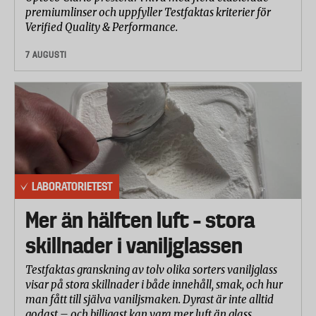
Laboratoriet fyllde boxen med 10 kilos vikt och
premiumlinser och uppfyller Testfaktas kriterier för
genomförde fyra falltest från 50 cm (tre mot botten
Verified Quality & Performance.
av lådan och mot ett av hörnen). Därefter
undersökte man eventuella skador på boxen.
7 AUGUSTI
Handtagen testades genom hänga boxen med 10
kilos vikt på en stång under 24 timmar.
Laboratoriet gjorde även en bedömning av boxarnas
konstruktion.
Hantering och användning
LABORATORIETEST
Laboratoriet bedömde bland annat hur boxarna är
Mer än hälften luft – stora
att öppna och stänga, hur de är att packa och städa ur
skillnader i vaniljglassen
samt handtagens ergonomi. Man mätte även
ljudnivån 1 meter från boxen under maxkylning.
Testfaktas granskning av tolv olika sorters vaniljglass
visar på stora skillnader i både innehåll, smak, och hur
Energieffektivitet
man fått till själva vaniljsmaken. Dyrast är inte alltid
Laboratoriet mätte hur många timmar varje box kan
godast – och billigast kan vara mer luft än glass.