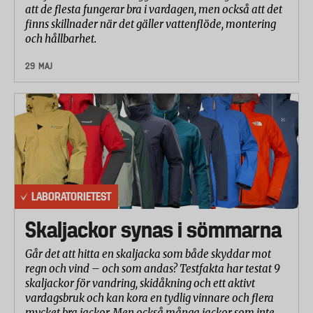
att de flesta fungerar bra i vardagen, men också att det
finns skillnader när det gäller vattenflöde, montering
och hållbarhet.
29 MAJ
LABORATORIETEST
Skaljackor synas i sömmarna
Går det att hitta en skaljacka som både skyddar mot
regn och vind – och som andas? Testfakta har testat 9
skaljackor för vandring, skidåkning och ett aktivt
vardagsbruk och kan kora en tydlig vinnare och flera
mycket bra jackor. Men också många jackor som inte