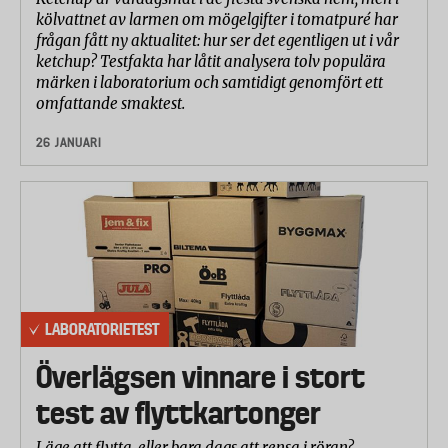
kölvattnet av larmen om mögelgifter i tomatpuré har
frågan fått ny aktualitet: hur ser det egentligen ut i vår
ketchup? Testfakta har låtit analysera tolv populära
märken i laboratorium och samtidigt genomfört ett
omfattande smaktest.
26 JANUARI
LABORATORIETEST
Överlägsen vinnare i stort
test av flyttkartonger
Läge att flytta, eller bara dags att rensa i röran?