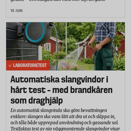
användas på ett fulladdat bilbatteri (60 Ah) vid
19 JUNI
maximal kylnivå. I betygsättningen har även hänsyn
tagits till boxens volym och kyleffekt.
LABORATORIETEST
Automatiska slangvindor i
hårt test – med brandkåren
som draghjälp
En automatisk slangvinda ska göra bevattningen
enklare: slangen ska vara lätt att dra ut och släppa in,
och tåla både upprepad användning och gassande sol.
Testfaktas test av nio väggmonterade slangvindor visar