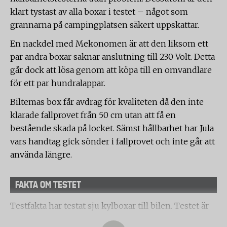
klart tystast av alla boxar i testet – något som
grannarna på campingplatsen säkert uppskattar.
En nackdel med Mekonomen är att den liksom ett
par andra boxar saknar anslutning till 230 Volt. Detta
går dock att lösa genom att köpa till en omvandlare
för ett par hundralappar.
Biltemas box får avdrag för kvaliteten då den inte
klarade fallprovet från 50 cm utan att få en
bestående skada på locket. Sämst hållbarhet har Jula
vars handtag gick sönder i fallprovet och inte går att
använda längre.
FAKTA OM TESTET
Testfakta har testat sju kylboxar till bilen. Testet är
utfört av det tyska laboratoriet PZT.