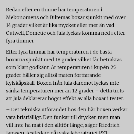
Redan efter en timme har temperaturen i
Mekonomens och Biltemas boxar sjunkit med över
14 grader vilket är lika mycket eller mer än vad
Outwell, Dometic och Jula lyckas komma ned i efter
fyra timmer.
Efter fyra timmar har temperaturen i de bästa
boxarna sjunkit med 18 grader vilket får betraktas
som klart godkänt. Är temperaturen i kupén 25
grader håller sig alltså maten fortfarande
kylskåpskall. Boxen från Jula däremot lyckas inte
sänka temperaturen mer än 12 grader – detta trots
att Jula deklarerar högst effekt av alla boxar i testet.
– Det tekniska utförandet hos den här boxen verkar
vara bristfälligt. Den funkar till drycker, men man
vill inte ha mat i den alltför länge, säger Friedrich
Janssen, testledare på tyska laboratoriet PZT.