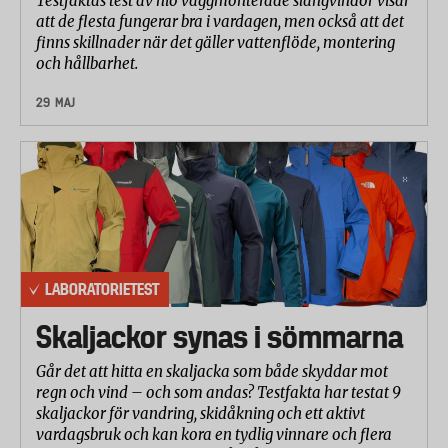
Testfaktas test av nio väggmonterade slangvindor visar
Krympning
5%
att de flesta fungerar bra i vardagen, men också att det
finns skillnader när det gäller vattenflöde, montering
Färgbeständighet
10%
och hållbarhet.
29 MAJ
Passform & komfort
20%
Fickor & funktionalitet
15%
LABORATORIETEST
Skaljackor synas i sömmarna
Går det att hitta en skaljacka som både skyddar mot
regn och vind – och som andas? Testfakta har testat 9
skaljackor för vandring, skidåkning och ett aktivt
vardagsbruk och kan kora en tydlig vinnare och flera