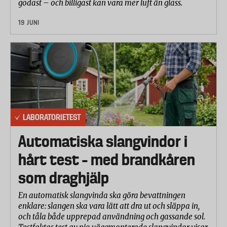
godast – och billigast kan vara mer luft än glass.
avseende på fickor och hållare (antal, utformning,
19 JUNI
avtagbarhet vid tvätt och dragkedjor) utvärderades.
Tolkning och betygsättning
Resultaten från laboratorietestet har tolkats och
betygsatts i samråd med laboratoriet.
Betygsättningen följer en tiogradig skala där tio är
bäst. Betyg under sex har endast givits för resultat
som kan anses som dåliga eller avsevärt sämre än
LABORATORIETEST
övriga testade produkter i urvalet.
Automatiska slangvindor i
I totalbetyget har de olika delmomenten viktats
enligt följande:
hårt test – med brandkåren
som draghjälp
Slitagetålighet
35%
En automatisk slangvinda ska göra bevattningen
enklare: slangen ska vara lätt att dra ut och släppa in,
Rivtålighet
15%
och tåla både upprepad användning och gassande sol.