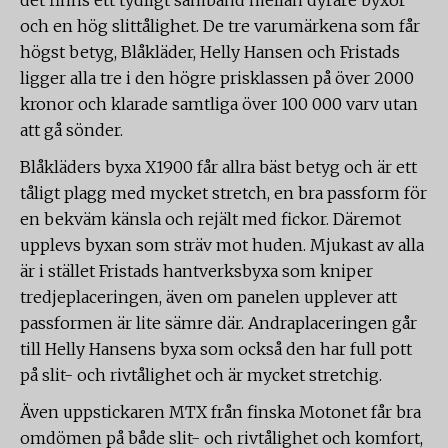
det finns ett tydligt samband mellan dyrare byxor
och en hög slittålighet. De tre varumärkena som får
högst betyg, Blåkläder, Helly Hansen och Fristads
ligger alla tre i den högre prisklassen på över 2000
kronor och klarade samtliga över 100 000 varv utan
att gå sönder.
Blåkläders byxa X1900 får allra bäst betyg och är ett
tåligt plagg med mycket stretch, en bra passform för
en bekväm känsla och rejält med fickor. Däremot
upplevs byxan som sträv mot huden. Mjukast av alla
är i stället Fristads hantverksbyxa som kniper
tredjeplaceringen, även om panelen upplever att
passformen är lite sämre där. Andraplaceringen går
till Helly Hansens byxa som också den har full pott
på slit- och rivtålighet och är mycket stretchig.
Även uppstickaren MTX från finska Motonet får bra
omdömen på både slit- och rivtålighet och komfort,