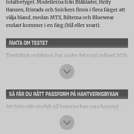
totalbetyget. Modellerna från Blåkläder, Helly
Hansen, Fristads och Snickers finns i flera färger att
välja bland, medan MTX, Biltema och Bluewear
endast kommer i en färg (blå eller svart).
FAKTA OM TESTET
Testfaktas redaktion har under februari månad 2024
genomfört ett jämförande laboratorietest av
hantverksbyxor. Testet har utförts av det oberoende
textillaboratoriet Weber & Leucht GmbH i tyska
Fulda.
SÅ FÅR DU RÄTT PASSFORM PÅ HANTVERKSBYXAN
Följande produkter har testats:
Att hitta rätt storlek på byxorna kan vara knepigt -
Blåkläder, Hantverksbyxa 4-vägsstretch X1900
särskilt om det ska beställas centralt från
Helly Hansen, Kensington hantverksbyxa
arbetsgivaren och man inte alltid kan prova innan.
Fristads, Green hantverksbyxa stretch 2530 GCYD
Thomas Nordin är herrskräddare på Operan i
MTX Workgear, Hantverksbyxor stretch