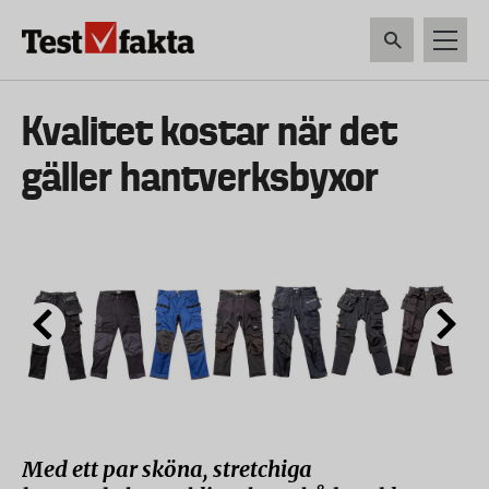
Hoppa
till
huvudinnehåll
HEM & HUSHÅLL
TEKNIK
LIVSMEDEL
VERKTYG & TRÄDGÅRDSREDSK
Huvudmeny
Kvalitet kostar när det
ny
gäller hantverksbyxor
Med ett par sköna, stretchiga