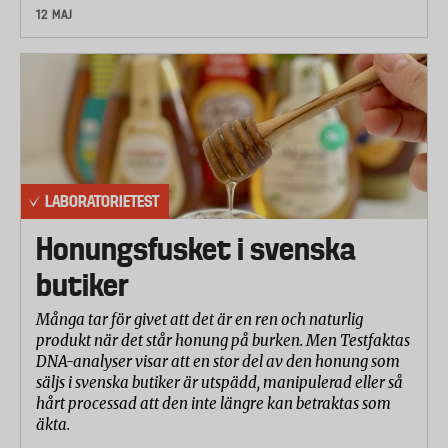
12 MAJ
sämsta batteriet av samma fabrikat kan vara stor,
vilket drar ner slutomdömet.
Testresultaten från fyra olika mätningarna –
livslängd vid hög effektförbrukning till 0,8
respektive 1,0 volt, effektförbrukning vid mycket
hög effektförbrukning till 0,9 respektive 1,0 volt –
har betygsatts på en skala från 1 till 5 och viktats
LABORATORIETEST
samman till ett totalbetyg med lika vikt.
Batteriernas livslängd har viktats med 90 procent
Honungsfusket i svenska
och skillnaden i prestanda mellan det bästa och
butiker
sämsta batteriet av ett visst fabrikat har viktats med
10 procent.
Många tar för givet att det är en ren och naturlig
produkt när det står honung på burken. Men Testfaktas
DNA-analyser visar att en stor del av den honung som
säljs i svenska butiker är utspädd, manipulerad eller så
hårt processad att den inte längre kan betraktas som
äkta.