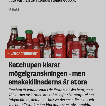
visar vårt test av 9 blenders under 4000 kr.
17 MARS
LABORATORIETEST
Ketchupen klarar
mögelgranskningen - men
smakskillnaderna är stora
Ketchup är vardagsmat i de flesta svenska hem, men i
kölvattnet av larmen om mögelgifter i tomatpuré har
frågan fått ny aktualitet: hur ser det egentligen ut i vår
ketchup? Testfakta har låtit analysera tolv populära