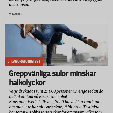
alla kraven.
2 JANUARI
LABORATORIETEST
Greppvänliga sulor minskar
halkolyckor
Varje år skadas runt 25 000 personer i Sverige sedan de
halkat omkull på is eller snö enligt
Konsumentverket. Risken för att halka ökar markant
om man inte har rätt sorts skor på fötterna. Testfakta
har testat 40 olika sorters skor för att avgöra vilka som