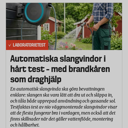
Coltech Power
Ikea Alkaline
Panasonic Essential Power
Varta Longlife Extra
LABORATORIETEST
Energizer Classic
Automatiska slangvindor i
Philips Powerlife
hårt test – med brandkåren
som draghjälp
Så gjordes testet:
En automatisk slangvinda ska göra bevattningen
enklare: slangen ska vara lätt att dra ut och släppa in,
Nio exemplar av varje batteri testades och de
och tåla både upprepad användning och gassande sol.
angivna mätvärdena är ett medelvärde av alla nio.
Testfaktas test av nio väggmonterade slangvindor visar
att de flesta fungerar bra i vardagen, men också att det
Testet har utförts enligt branschstandard BS EN
finns skillnader när det gäller vattenflöde, montering
60086-1:2007 och BS EN 60086-2:2007 och
och hållbarhet.