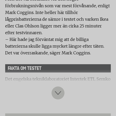
förbrukningsnivån som var mest förvånande, enligt
Mark Coggins. Inte heller här tillhör
lågprisbatterierna de sämre i testet och varken Ikea
eller Clas Ohlson ligger mer än cirka 25 minuter
efter testvinnaren.
– Här hade jag förväntat mig att de billiga
batterierna skulle ligga mycket längre efter täten.
Det var överraskande, säger Mark Coggins.
FAKTA OM TESTET
Det engelska tekniklaboratoriet Intertek ETL Semko
har för Testfaktas räkning testat kvalitet och
livslängd på 12 vanliga alkaliska AA-batterier (1,5
Volt).
Fem stora batteritillverkare är representerade med
två batterimodeller vardera. Dels sitt enklaste