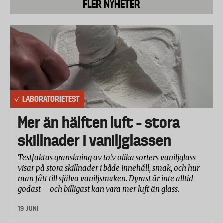
FLER NYHETER
standardbatteri, dels ett dyrare batteri som säger sig
fungera extra bra i produkter som är mer
energikrävande, som till exempel en digitalkamera.
Förutom de fem märkesbatterierna testades två
billigare alternativ från Clas Ohlson och Ikea.
Följande batterier har testats:
Duracell Ultra
LABORATORIETEST
Duracell Plus
Mer än hälften luft – stora
skillnader i vaniljglassen
Energizer Ultra+
Testfaktas granskning av tolv olika sorters vaniljglass
Panasonic Extreme Power
visar på stora skillnader i både innehåll, smak, och hur
man fått till själva vaniljsmaken. Dyrast är inte alltid
Philips Extreme Life+
godast – och billigast kan vara mer luft än glass.
Varta High Energy
19 JUNI