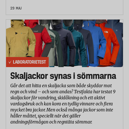
simulerar ett typiskt dagligt användande i både på-
29 MAJ
och av-läge. För att få jämförbara mätvärden
kopplades batterierna till en datorstyrd rigg som
drar energi från batterierna på ett standardiserat
sätt, vid olika effektförbrukning och med olika
många på- och avstängningar.
Vissa teknikprodukter kräver mer av ett batteri än
andra. Därför testades alla batterier vid två olika
LABORATORIETEST
effektförbrukningsnivåer. Enligt branschstandarden
Skaljackor synas i sömmarna
ska livslängden vid ”hög effektförbrukning”
(motsvarande t ex en portabel cd-spelare) mätas
Går det att hitta en skaljacka som både skyddar mot
fram till dess att batteriet avger 0,8 Volt och vid
regn och vind – och som andas? Testfakta har testat 9
”mycket hög effektförbrukning” (motsvarande t ex
skaljackor för vandring, skidåkning och ett aktivt
vardagsbruk och kan kora en tydlig vinnare och flera
en digitalkamera) fram till 0,9 Volt. Men eftersom
mycket bra jackor. Men också många jackor som inte
teknikprodukter ofta slutar fungera redan vid 1,0
håller måttet, speciellt när det gäller
Volt, mättes även denna livslängd. Testet visar också
andningsförmågan och regntäta sömmar.
att skillnaden i livslängd mellan det bästa och