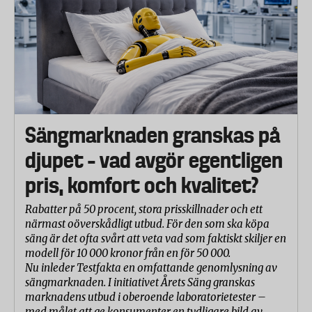
Sängmarknaden granskas på
djupet – vad avgör egentligen
pris, komfort och kvalitet?
Rabatter på 50 procent, stora prisskillnader och ett
närmast oöverskådligt utbud. För den som ska köpa
säng är det ofta svårt att veta vad som faktiskt skiljer en
modell för 10 000 kronor från en för 50 000.
Nu inleder Testfakta en omfattande genomlysning av
sängmarknaden. I initiativet Årets Säng granskas
marknadens utbud i oberoende laboratorietester –
med målet att ge konsumenter en tydligare bild av