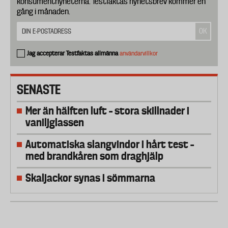
konsumentnyheterna. Testfaktas nyhetsbrev kommer en
gång i månaden.
Jag accepterar Testfaktas allmänna
användarvillkor
SENASTE
Mer än hälften luft – stora skillnader i
vaniljglassen
Automatiska slangvindor i hårt test –
med brandkåren som draghjälp
Skaljackor synas i sömmarna