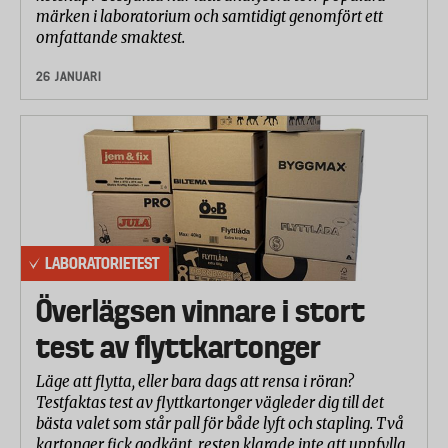
märken i laboratorium och samtidigt genomfört ett
omfattande smaktest.
26 JANUARI
LABORATORIETEST
Överlägsen vinnare i stort
test av flyttkartonger
Läge att flytta, eller bara dags att rensa i röran?
Testfaktas test av flyttkartonger vägleder dig till det
bästa valet som står pall för både lyft och stapling. Två
kartonger fick godkänt, resten klarade inte att uppfylla