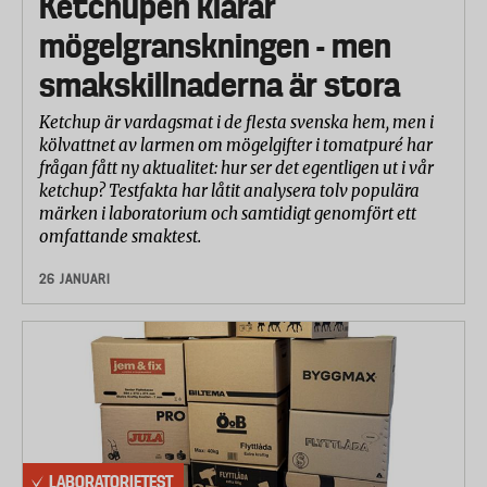
Ketchupen klarar
mögelgranskningen - men
smakskillnaderna är stora
Ketchup är vardagsmat i de flesta svenska hem, men i
kölvattnet av larmen om mögelgifter i tomatpuré har
frågan fått ny aktualitet: hur ser det egentligen ut i vår
ketchup? Testfakta har låtit analysera tolv populära
märken i laboratorium och samtidigt genomfört ett
omfattande smaktest.
26 JANUARI
LABORATORIETEST