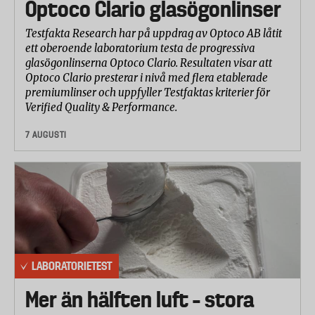
Optoco Clario glasögonlinser
häktades fast i ett stöd. Teleskophandtagets nedre
del belastades med fem kilos vikt som lades på och
Testfakta Research har på uppdrag av Optoco AB låtit
togs bort 3000 gånger.
ett oberoende laboratorium testa de progressiva
glasögonlinserna Optoco Clario. Resultaten visar att
Hjulutmattning
Optoco Clario presterar i nivå med flera etablerade
Väskorna rullades på ett rullband med mindre
premiumlinser och uppfyller Testfaktas kriterier för
ojämnheter.
Verified Quality & Performance.
Väskorna drogs i teleskophandtaget, först 7,5 km på
7 AUGUSTI
två hjul i en hastighet av 3,6-4 km/h. Väskorna
rullades sedan ytterligare 7,5 km på fyra hjul, i en
hastighet av 1,5-1,8 km/h.
Fallprov rumstemperatur
Väskorna föll mot marken från 61 centimeters höjd
så att de landade på tre olika ställen: på ett av hjulen,
på låset, på teleskophandtaget (infällt).
LABORATORIETEST
Fallprov nedkyld väska -20°
Mer än hälften luft – stora
De nedkylda väskorna släpptes från 61 cm höjd på