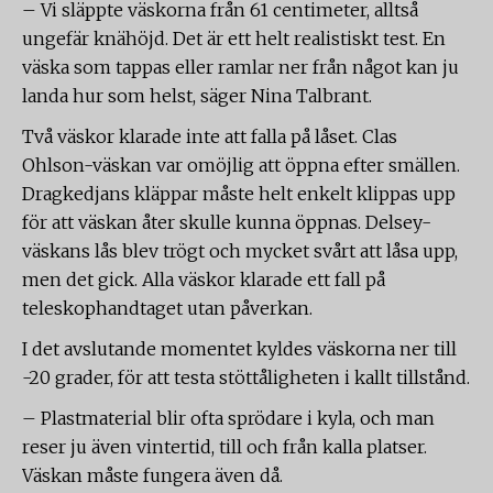
– Vi släppte väskorna från 61 centimeter, alltså
ungefär knähöjd. Det är ett helt realistiskt test. En
väska som tappas eller ramlar ner från något kan ju
landa hur som helst, säger Nina Talbrant.
Två väskor klarade inte att falla på låset. Clas
Ohlson-väskan var omöjlig att öppna efter smällen.
Dragkedjans kläppar måste helt enkelt klippas upp
för att väskan åter skulle kunna öppnas. Delsey-
väskans lås blev trögt och mycket svårt att låsa upp,
men det gick. Alla väskor klarade ett fall på
teleskophandtaget utan påverkan.
I det avslutande momentet kyldes väskorna ner till
-20 grader, för att testa stöttåligheten i kallt tillstånd.
– Plastmaterial blir ofta sprödare i kyla, och man
reser ju även vintertid, till och från kalla platser.
Väskan måste fungera även då.