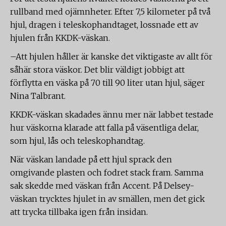
rullband med ojämnheter. Efter 7,5 kilometer på två
hjul, dragen i teleskophandtaget, lossnade ett av
hjulen från KKDK-väskan.
–Att hjulen håller är kanske det viktigaste av allt för
såhär stora väskor. Det blir väldigt jobbigt att
förflytta en väska på 70 till 90 liter utan hjul, säger
Nina Talbrant.
KKDK-väskan skadades ännu mer när labbet testade
hur väskorna klarade att falla på väsentliga delar,
som hjul, lås och teleskophandtag.
När väskan landade på ett hjul sprack den
omgivande plasten och fodret stack fram. Samma
sak skedde med väskan från Accent. På Delsey-
väskan trycktes hjulet in av smällen, men det gick
att trycka tillbaka igen från insidan.