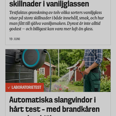
skillnader i vaniljglassen
ett av hjulen (annat hjul än tidigare fallprov).
Penetrationsprov nedkyld väska -20°
Testfaktas granskning av tolv olika sorters vaniljglass
Väskans sida släpptes från en meters höjd på en 2
visar på stora skillnader i både innehåll, smak, och hur
man fått till själva vaniljsmaken. Dyrast är inte alltid
decimeter hög och ø 38 mm grov stång.
godast – och billigast kan vara mer luft än glass.
19 JUNI
LABORATORIETEST
Automatiska slangvindor i
hårt test – med brandkåren