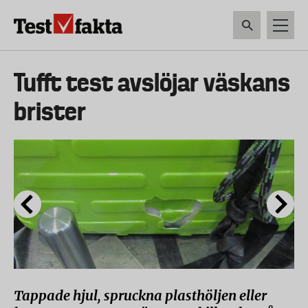
Hoppa
till
huvudinnehåll
HEM & HUSHÅLL
TEKNIK
LIVSMEDEL
VERKTYG & TRÄDGÅRDSREDSK
Huvudmeny
Tufft test avslöjar väskans
ny
brister
Tappade hjul, spruckna plasthöljen eller