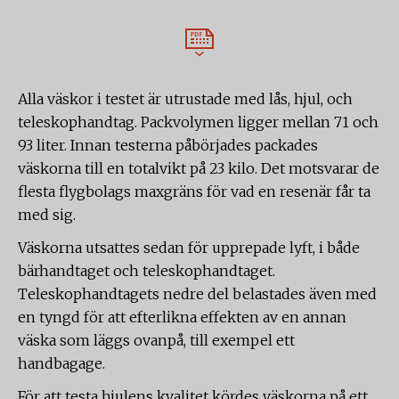
Alla väskor i testet är utrustade med lås, hjul, och
teleskophandtag. Packvolymen ligger mellan 71 och
93 liter. Innan testerna påbörjades packades
väskorna till en totalvikt på 23 kilo. Det motsvarar de
flesta flygbolags maxgräns för vad en resenär får ta
med sig.
Väskorna utsattes sedan för upprepade lyft, i både
bärhandtaget och teleskophandtaget.
Teleskophandtagets nedre del belastades även med
en tyngd för att efterlikna effekten av en annan
väska som läggs ovanpå, till exempel ett
handbagage.
För att testa hjulens kvalitet kördes väskorna på ett