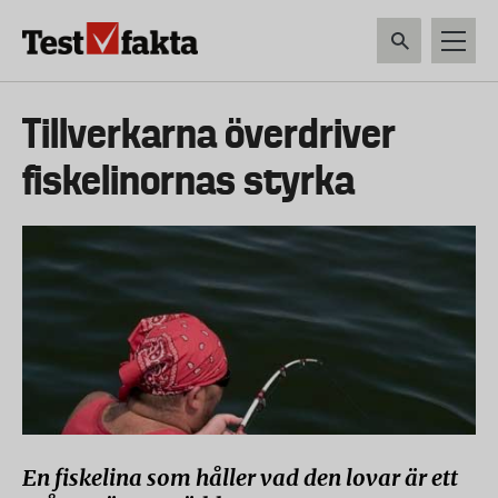
Hoppa
till
huvudinnehåll
HEM & HUSHÅLL
TEKNIK
LIVSMEDEL
VERKTYG & TRÄDGÅRDSREDSK
Huvudmeny
Tillverkarna överdriver
ny
fiskelinornas styrka
En fiskelina som håller vad den lovar är ett