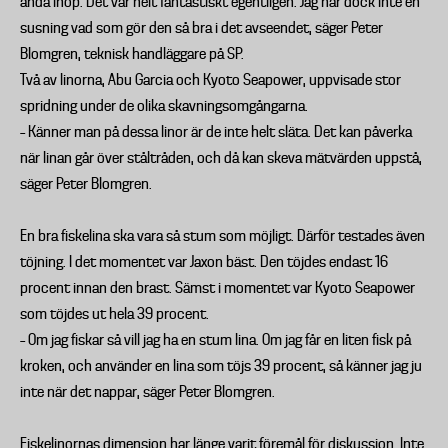
ändå ihop. Det var helt fantastiskt egentligen. Jag har dock inte en
susning vad som gör den så bra i det avseendet, säger Peter
Blomgren, teknisk handläggare på SP.
Två av linorna, Abu Garcia och Kyoto Seapower, uppvisade stor
spridning under de olika skavningsomgångarna.
– Känner man på dessa linor är de inte helt släta. Det kan påverka
när linan går över ståltråden, och då kan skeva mätvärden uppstå,
säger Peter Blomgren.
En bra fiskelina ska vara så stum som möjligt. Därför testades även
töjning. I det momentet var Jaxon bäst. Den töjdes endast 16
procent innan den brast. Sämst i momentet var Kyoto Seapower
som töjdes ut hela 39 procent.
– Om jag fiskar så vill jag ha en stum lina. Om jag får en liten fisk på
kroken, och använder en lina som töjs 39 procent, så känner jag ju
inte när det nappar, säger Peter Blomgren.
Fiskelinornas dimension har länge varit föremål för diskussion. Inte