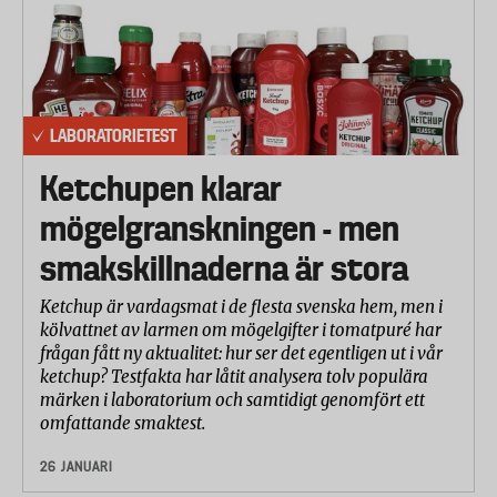
LABORATORIETEST
Ketchupen klarar
mögelgranskningen - men
smakskillnaderna är stora
Ketchup är vardagsmat i de flesta svenska hem, men i
kölvattnet av larmen om mögelgifter i tomatpuré har
frågan fått ny aktualitet: hur ser det egentligen ut i vår
ketchup? Testfakta har låtit analysera tolv populära
märken i laboratorium och samtidigt genomfört ett
omfattande smaktest.
26 JANUARI