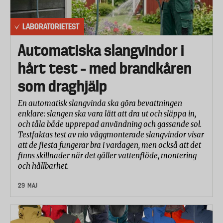
med 60 procent, elasticiteten med 20 procent och
skavtåligheten med 20 procent. I delbetyget för
LABORATORIETEST
dragstyrka har avvikelsen mot deklarerad styrka
viktats med 50 procent och den uppmätta
Automatiska slangvindor i
dragstyrkan med 50 procent.
hårt test – med brandkåren
som draghjälp
En automatisk slangvinda ska göra bevattningen
enklare: slangen ska vara lätt att dra ut och släppa in,
och tåla både upprepad användning och gassande sol.
Testfaktas test av nio väggmonterade slangvindor visar
att de flesta fungerar bra i vardagen, men också att det
finns skillnader när det gäller vattenflöde, montering
och hållbarhet.
29 MAJ