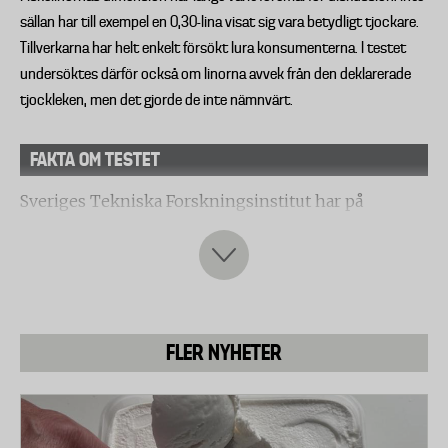
sällan har till exempel en 0,30-lina visat sig vara betydligt tjockare.
Tillverkarna har helt enkelt försökt lura konsumenterna. I testet
undersöktes därför också om linorna avvek från den deklarerade
tjockleken, men det gjorde de inte nämnvärt.
FAKTA OM TESTET
Sveriges Tekniska Forskningsinstitut har på
Testfaktas uppdrag testat ett urval av fiskelinor i
nylon med tjockleken 0,30 mm.
Testet omfattar momenten dragstyrka med och
utan betesknut, töjning och skavtålighet.
Dragstyrkan testades genom att linan belastades
FLER NYHETER
tills den brast. I det första delmomentet testades
dragstyrkan i själva linan, utan betesknut, och i det
andra delmomenten med betesknut som fuktats
innan åtdragning.