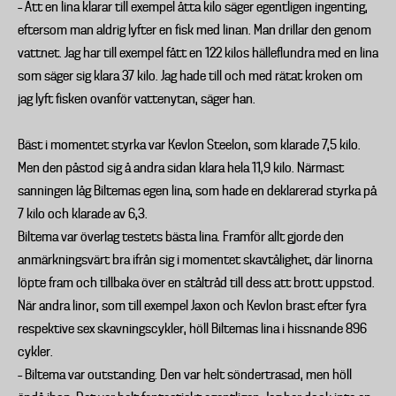
– Att en lina klarar till exempel åtta kilo säger egentligen ingenting,
eftersom man aldrig lyfter en fisk med linan. Man drillar den genom
vattnet. Jag har till exempel fått en 122 kilos hälleflundra med en lina
som säger sig klara 37 kilo. Jag hade till och med rätat kroken om
jag lyft fisken ovanför vattenytan, säger han.
Bäst i momentet styrka var Kevlon Steelon, som klarade 7,5 kilo.
Men den påstod sig å andra sidan klara hela 11,9 kilo. Närmast
sanningen låg Biltemas egen lina, som hade en deklarerad styrka på
7 kilo och klarade av 6,3.
Biltema var överlag testets bästa lina. Framför allt gjorde den
anmärkningsvärt bra ifrån sig i momentet skavtålighet, där linorna
löpte fram och tillbaka över en ståltråd till dess att brott uppstod.
När andra linor, som till exempel Jaxon och Kevlon brast efter fyra
respektive sex skavningscykler, höll Biltemas lina i hissnande 896
cykler.
– Biltema var outstanding. Den var helt söndertrasad, men höll