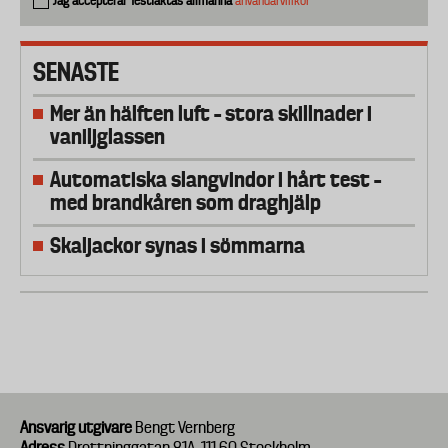
Jag accepterar Testfaktas allmänna
användarvillkor
SENASTE
Mer än hälften luft – stora skillnader i
vaniljglassen
Automatiska slangvindor i hårt test –
med brandkåren som draghjälp
Skaljackor synas i sömmarna
Ansvarig utgivare
Bengt Vernberg
Adress
Drottninggatan 81A, 111 60 Stockholm