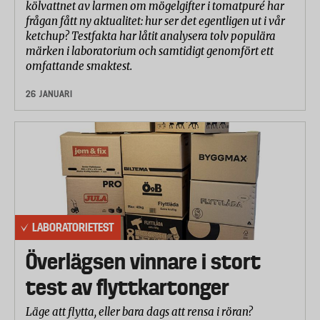
kölvattnet av larmen om mögelgifter i tomatpuré har
frågan fått ny aktualitet: hur ser det egentligen ut i vår
ketchup? Testfakta har låtit analysera tolv populära
märken i laboratorium och samtidigt genomfört ett
omfattande smaktest.
26 JANUARI
LABORATORIETEST
Överlägsen vinnare i stort
test av flyttkartonger
Läge att flytta, eller bara dags att rensa i röran?