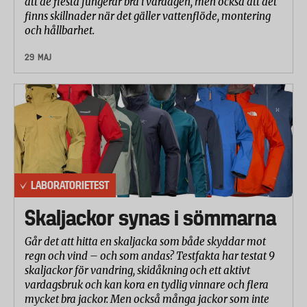
att de flesta fungerar bra i vardagen, men också att det
finns skillnader när det gäller vattenflöde, montering
och hållbarhet.
29 MAJ
LABORATORIETEST
Skaljackor synas i sömmarna
Går det att hitta en skaljacka som både skyddar mot
regn och vind – och som andas? Testfakta har testat 9
skaljackor för vandring, skidåkning och ett aktivt
vardagsbruk och kan kora en tydlig vinnare och flera
mycket bra jackor. Men också många jackor som inte