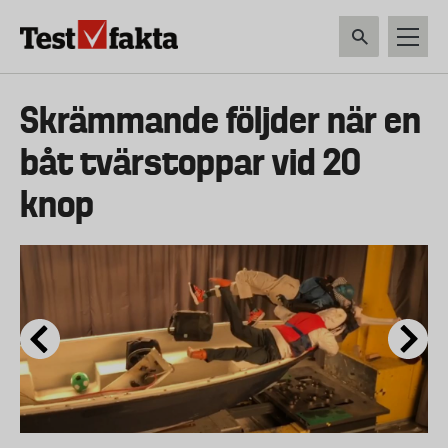
Hoppa
till
huvudinnehåll
HEM & HUSHÅLL
TEKNIK
LIVSMEDEL
VERKTYG & TRÄDGÅRDSREDSK
Huvudmeny
Skrämmande följder när en
ny
båt tvärstoppar vid 20
knop