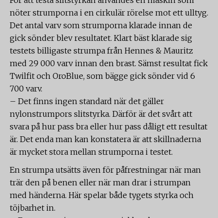
För att testa slitstyrkan användes en maskin som
nöter strumporna i en cirkulär rörelse mot ett ulltyg.
Det antal varv som strumporna klarade innan de
gick sönder blev resultatet. Klart bäst klarade sig
testets billigaste strumpa från Hennes & Mauritz
med 29 000 varv innan den brast. Sämst resultat fick
Twilfit och OroBlue, som bägge gick sönder vid 6
700 varv.
– Det finns ingen standard när det gäller
nylonstrumpors slitstyrka. Därför är det svårt att
svara på hur pass bra eller hur pass dåligt ett resultat
är. Det enda man kan konstatera är att skillnaderna
är mycket stora mellan strumporna i testet.
En strumpa utsätts även för påfrestningar när man
trär den på benen eller när man drar i strumpan
med händerna. Här spelar både tygets styrka och
töjbarhet in.