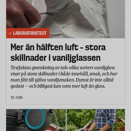
OroBlu
H&M Tights
Lindex Favourites
Åhlens
LABORATORIETEST
ICA Mywear
KappAhl Microfiber
Mer än hälften luft – stora
skillnader i vaniljglassen
Slitagestyrka
Här testades strumpornas förmåga att stå emot
Testfaktas granskning av tolv olika sorters vaniljglass
slitage under normal användning. En cirkulär yta på
visar på stora skillnader i både innehåll, smak, och hur
man fått till själva vaniljsmaken. Dyrast är inte alltid
strumpan nöttes med hjälp av en maskin mot en
godast – och billigast kan vara mer luft än glass.
ullstandardväv i ett specifikt mönster. Den nötta
ytan undersöktes löpande och när strumpan gått
19 JUNI
sönder avbröts provningen. Det antal varv som
strumpbyxan klarar innan den brister blir
slutresultatet.