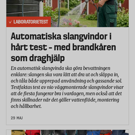
Hållbarhet/Elasticitet
Här testades strumpornas förmåga att stå emot
påfrestningar när man trär på den på benen eller
LABORATORIETEST
drar i den. Strumporna utsattes för ett ökande tryck
Automatiska slangvindor i
från en sju kvadratmeter stor, cirkelformad
gummiskiva. Det uppmätta trycket i kPa (kraft per
hårt test – med brandkåren
ytenhet) då strumpan brast noterades liksom hur
som draghjälp
många millimeter som strumpan då hade töjts ut.
Här spelar både tygets styrka och töjbarhet in. En
En automatisk slangvinda ska göra bevattningen
strumpa med svagare tyg kan kompensera detta
enklare: slangen ska vara lätt att dra ut och släppa in,
och tåla både upprepad användning och gassande sol.
genom att vara mer töjbar.
Testfaktas test av nio väggmonterade slangvindor visar
att de flesta fungerar bra i vardagen, men också att det
Utseendeförändring efter nötning
finns skillnader när det gäller vattenflöde, montering
Här testades hur bra strumporna klarar av att hålla
och hållbarhet.
utseendet och stå emot noppor och ludd vid slitage.
29 MAJ
En cirkulär yta nöttes dels mot ullstandardväv och
dels mot sig självt. Den nötta ytan bedömdes