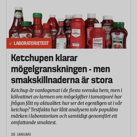
LABORATORIETEST
Ketchupen klarar
mögelgranskningen - men
smakskillnaderna är stora
Ketchup är vardagsmat i de flesta svenska hem, men i
kölvattnet av larmen om mögelgifter i tomatpuré har
frågan fått ny aktualitet: hur ser det egentligen ut i vår
ketchup? Testfakta har låtit analysera tolv populära
märken i laboratorium och samtidigt genomfört ett
omfattande smaktest.
26 JANUARI