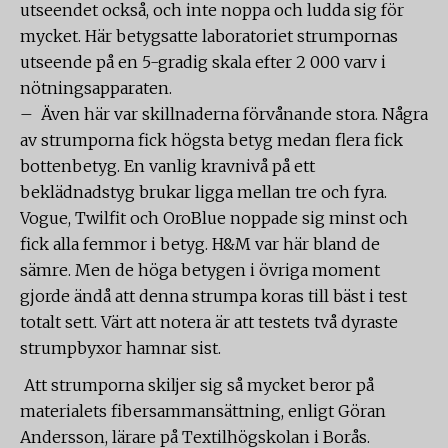
utseendet också, och inte noppa och ludda sig för
mycket. Här betygsatte laboratoriet strumpornas
utseende på en 5-gradig skala efter 2 000 varv i
nötningsapparaten.
– Även här var skillnaderna förvånande stora. Några
av strumporna fick högsta betyg medan flera fick
bottenbetyg. En vanlig kravnivå på ett
beklädnadstyg brukar ligga mellan tre och fyra.
Vogue, Twilfit och OroBlue noppade sig minst och
fick alla femmor i betyg. H&M var här bland de
sämre. Men de höga betygen i övriga moment
gjorde ändå att denna strumpa koras till bäst i test
totalt sett. Värt att notera är att testets två dyraste
strumpbyxor hamnar sist.
Att strumporna skiljer sig så mycket beror på
materialets fibersammansättning, enligt Göran
Andersson, lärare på Textilhögskolan i Borås.