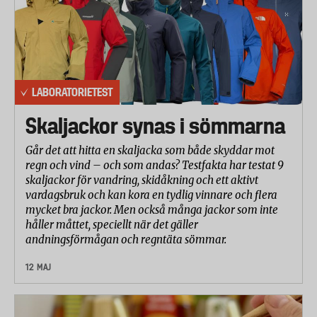
visuellt i ett ljusskåp efter 2 000 varv. Bedömningen
gjordes av laboratoriet på en 5-gradig skala där 5 är
bäst.
Strumpbyxorna har betygsatts på en skala från 1-5
LABORATORIETEST
där 5 är bäst. I totalbetyget har resultatet från
elasticitet/hållbarhet viktats 50 procent,
Skaljackor synas i sömmarna
slitagestyrka 30 procent och
Går det att hitta en skaljacka som både skyddar mot
noppning/utseendeförändring 20 procent.
regn och vind – och som andas? Testfakta har testat 9
skaljackor för vandring, skidåkning och ett aktivt
vardagsbruk och kan kora en tydlig vinnare och flera
mycket bra jackor. Men också många jackor som inte
håller måttet, speciellt när det gäller
andningsförmågan och regntäta sömmar.
12 MAJ