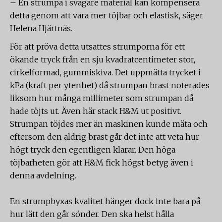
– En strumpa i svagare material kan kompensera
detta genom att vara mer töjbar och elastisk, säger
Helena Hjärtnäs.
För att pröva detta utsattes strumporna för ett
ökande tryck från en sju kvadratcentimeter stor,
cirkelformad, gummiskiva. Det uppmätta trycket i
kPa (kraft per ytenhet) då strumpan brast noterades
liksom hur många millimeter som strumpan då
hade töjts ut. Även här stack H&M ut positivt.
Strumpan töjdes mer än maskinen kunde mäta och
eftersom den aldrig brast går det inte att veta hur
högt tryck den egentligen klarar. Den höga
töjbarheten gör att H&M fick högst betyg även i
denna avdelning.
En strumpbyxas kvalitet hänger dock inte bara på
hur lätt den går sönder. Den ska helst hålla