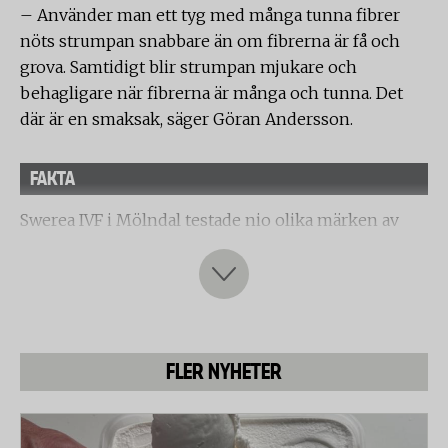
– Använder man ett tyg med många tunna fibrer
nöts strumpan snabbare än om fibrerna är få och
grova. Samtidigt blir strumpan mjukare och
behagligare när fibrerna är många och tunna. Det
där är en smaksak, säger Göran Andersson.
FAKTA
Swerea IVF i Mölndal testade nio olika märken av
nylonstrumpbyxor när det gäller hållbarhet och
kvalitet. Strumporna testades i tre moment:
Slitagestyrka, elasticitet/hållbarhet samt härdighet
mot noppning och utseendeförändring.
Följande fabrikat har testats:
FLER NYHETER
Wolford Synergy
Vogue
Twilfit Daily Support