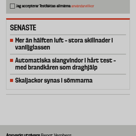
Jag accepterar Testfaktas allmänna
användarvillkor
SENASTE
Mer än hälften luft – stora skillnader i
vaniljglassen
Automatiska slangvindor i hårt test –
med brandkåren som draghjälp
Skaljackor synas i sömmarna
Ansvarig utgivare
Bengt Vernberg