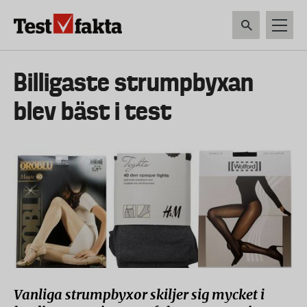
Hoppa
till
huvudinnehåll
HEM & HUSHÅLL
TEKNIK
LIVSMEDEL
VERKTYG & TRÄDGÅRDSREDSK
Huvudmeny
Billigaste strumpbyxan
ny
blev bäst i test
Vanliga strumpbyxor skiljer sig mycket i