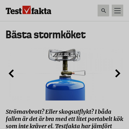
Hoppa
till
huvudinnehåll
HEM & HUSHÅLL
TEKNIK
LIVSMEDEL
VERKTYG & TRÄDGÅRDSREDSK
Huvudmeny
Bästa stormköket
ny
Strömavbrott? Eller skogsutflykt? I båda
fallen är det är bra med ett litet portabelt kök
som inte kräver el. Testfakta har jämfört