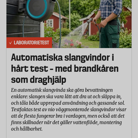
- Köregenskaper (balans, manövrering,
viktfördelning)
- Köregenskaper (starta, stanna och starta i backe)
- Elmotorns styrka, smidighet och ljudnivå.
Användning
LABORATORIETEST
Här bedömdes hur enkelt det är att ta bort, installera
Automatiska slangvindor i
och ladda batteriet samt läsbarheten på
instrumentpaneler.
hårt test – med brandkåren
som draghjälp
Konstruktion, maxhastighet och
dokumentation
En automatisk slangvinda ska göra bevattningen
- Laboratoriet har mätt till vilken hastighet som
enklare: slangen ska vara lätt att dra ut och släppa in,
motorn ger assistans. Denna får ej överstiga 25
och tåla både upprepad användning och gassande sol.
km/h (+ 10%).
Testfaktas test av nio väggmonterade slangvindor visar
att de flesta fungerar bra i vardagen, men också att det
-Cykelns fasta komponenter (bakhjul, vajrar med
finns skillnader när det gäller vattenflöde, montering
mera) bedömdes.
och hållbarhet.
- Laboratoriet undersökte om cykeln uppfyller