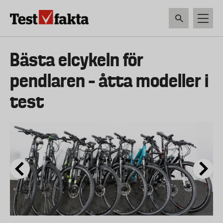
Hoppa
till
huvudinnehåll
HEM & HUSHÅLL
TEKNIK
LIVSMEDEL
VERKTYG & TRÄDGÅRDSREDSK
Huvudmeny
Bästa elcykeln för
ny
pendlaren – åtta modeller i
test