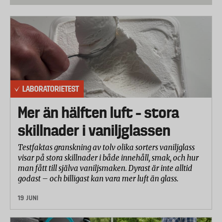
Cyklarnas bromskraft har testats i laboratoriets
testramp på torrt och vått underlag i enlighet med
den officiella standarden. Bromsarna har aktiverats
med olika krafter upp till 180 Newton på
bromshandtaget och bromskraften har mätts på
både fram och bakhjul. Vid värderingen valde vi
bromskraften vid 80 Newton.
LABORATORIETEST
Köregenskaper
Mer än hälften luft – stora
Laboratoriet mätte pedaleffekter (det mekaniska
skillnader i vaniljglassen
motståndet) som anger hur mycket av trampkraften
som går förlorad innan den når bakhjulet.
Testfaktas granskning av tolv olika sorters vaniljglass
visar på stora skillnader i både innehåll, smak, och hur
Dessutom har man utfört ett praktiskt test med
man fått till själva vaniljsmaken. Dyrast är inte alltid
godast – och billigast kan vara mer luft än glass.
cyklarna och bedömt följande saker:
- Vibrationer och vobbling vid högre hastighet.
19 JUNI
- Sittställning och komfort (pendlarcykel).
- Växlarnas fördelning och jämnhet.