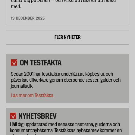
håller dig på benen – och vilka du riskerar att halka
med.
19 DECEMBER 2025
FLER NYHETER
OM TESTFAKTA
Sedan 2001 har Testfakta underlättat köpbeslut och
påverkat tillverkare genom oberoende tester, guider och
journalistik.
Läs mer om Testfakta.
NYHETSBREV
Håll dig uppdaterad med senaste testerna, guiderna och
konsumentnyheterna. Testfaktas nyhetsbrev kommer en