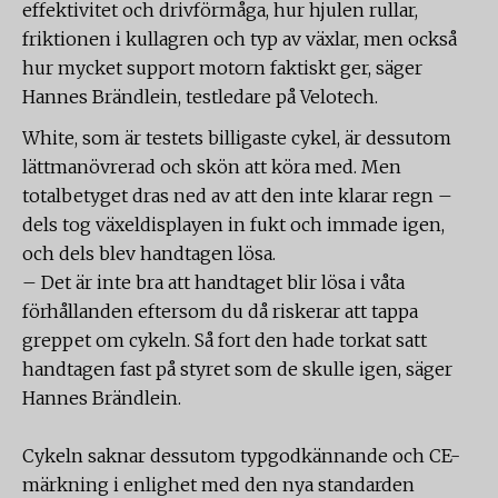
effektivitet och drivförmåga, hur hjulen rullar,
friktionen i kullagren och typ av växlar, men också
hur mycket support motorn faktiskt ger, säger
Hannes Brändlein, testledare på Velotech.
White, som är testets billigaste cykel, är dessutom
lättmanövrerad och skön att köra med. Men
totalbetyget dras ned av att den inte klarar regn –
dels tog växeldisplayen in fukt och immade igen,
och dels blev handtagen lösa.
– Det är inte bra att handtaget blir lösa i våta
förhållanden eftersom du då riskerar att tappa
greppet om cykeln. Så fort den hade torkat satt
handtagen fast på styret som de skulle igen, säger
Hannes Brändlein.
Cykeln saknar dessutom typgodkännande och CE-
märkning i enlighet med den nya standarden