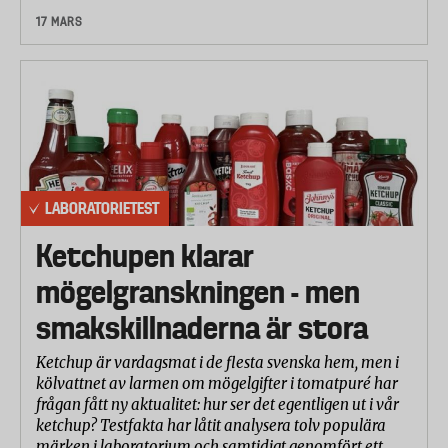
17 MARS
LABORATORIETEST
Ketchupen klarar
mögelgranskningen - men
smakskillnaderna är stora
Ketchup är vardagsmat i de flesta svenska hem, men i
kölvattnet av larmen om mögelgifter i tomatpuré har
frågan fått ny aktualitet: hur ser det egentligen ut i vår
ketchup? Testfakta har låtit analysera tolv populära
märken i laboratorium och samtidigt genomfört ett