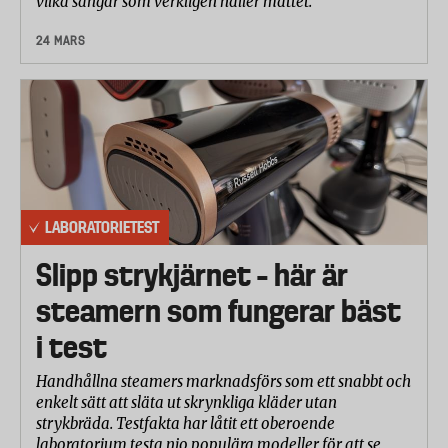
vilka sängar som verkligen håller måttet.
24 MARS
LABORATORIETEST
Slipp strykjärnet – här är
steamern som fungerar bäst
i test
Handhållna steamers marknadsförs som ett snabbt och
enkelt sätt att släta ut skrynkliga kläder utan
strykbräda. Testfakta har låtit ett oberoende
laboratorium testa nio populära modeller för att se