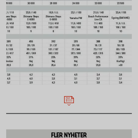
en sträcka på totalt ca 4 mil, ha en motorstyrka på
max 250 Watt och vara utrustad med minst 8 växlar
och skivbromsar. Av laboratorietekniska skäl har vi
testat herr- eller unisexmodell (28 tum).
Utifrån ovan kriterier har respektive tillverkare själv
valt vilken cykelmodell som ska medverka i testet.
Batterikapacitet
Laboratoriet har mätt batteriets kapacitet i
Wattimmar från fulladdat till helt tomt.
För att mäta räckvidden har cyklarna körts i
laboratoriets testramp med belastning motsvarande
en person som väger 90 kg. Testet utfördes både
med 6 % motlut och 100 W pedalkraft samt på plan
yta och 70 W pedalkraft. Båda testerna gjordes med
maximal och minimal assistans.
FLER NYHETER
Bromsar