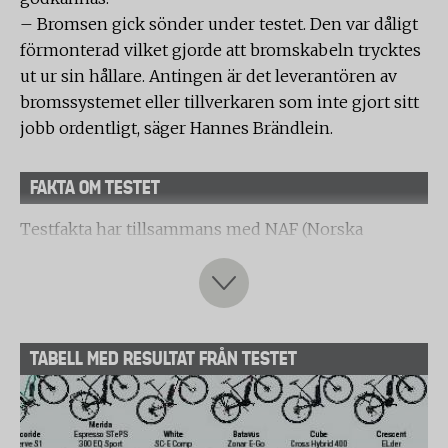
– Bromsen gick sönder under testet. Den var dåligt
förmonterad vilket gjorde att bromskabeln trycktes
ut ur sin hållare. Antingen är det leverantören av
bromssystemet eller tillverkaren som inte gjort sitt
jobb ordentligt, säger Hannes Brändlein.
FAKTA OM TESTET
Testfakta har tillsammans med NAF (Norska
Automobilförbundet) genomfört ett laboratorietest
av cyklar med elektrisk hjälpmotor. Cyklarna har
testats på det tyska ackrediterade laboratoriet
Velotech.
TABELL MED RESULTAT FRÅN TESTET
Urval
Kriterier för urvalet är el-cyklar från de större
tillverkarna på den svenska marknaden. Cykeln ska
vara lämpad för pendling till och från arbetet med