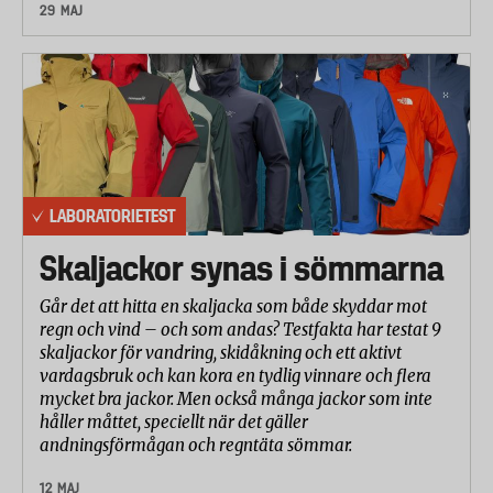
kraven på märkning och dokumentation.
29 MAJ
- Laboratoriet testade cykelns vattentålighet genom
att spruta ned cykeln med vattenslang under fem
minuter. Efter 15 minuters torktid undersökte man
cykeln och noterade om någon display eller annan
komponent hade påverkats.
Betygsättning av resultaten
LABORATORIETEST
Resultaten från laboratorietestet har betygsatts och
viktats samman till ett totalbetyg i samråd med
Skaljackor synas i sömmarna
laboratoriet. Betygsättningen går på en skala från 1
Går det att hitta en skaljacka som både skyddar mot
till 5 där 5 är bäst.
regn och vind – och som andas? Testfakta har testat 9
Obs! Cyklarnas max-hastighet och dokumentation
skaljackor för vandring, skidåkning och ett aktivt
vardagsbruk och kan kora en tydlig vinnare och flera
har inte betygsatts.
mycket bra jackor. Men också många jackor som inte
håller måttet, speciellt när det gäller
andningsförmågan och regntäta sömmar.
12 MAJ