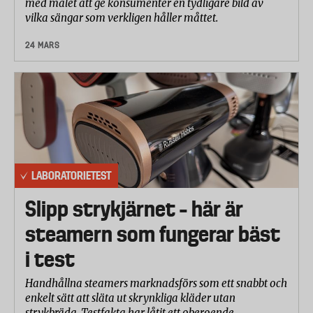
med målet att ge konsumenter en tydligare bild av
vilka sängar som verkligen håller måttet.
24 MARS
LABORATORIETEST
Slipp strykjärnet – här är
steamern som fungerar bäst
i test
Handhållna steamers marknadsförs som ett snabbt och
enkelt sätt att släta ut skrynkliga kläder utan
strykbräda. Testfakta har låtit ett oberoende