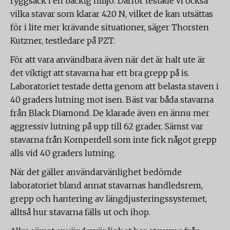
ryggsäck i en backig miljö. Därför testade vi också
vilka stavar som klarar 420 N, vilket de kan utsättas
för i lite mer krävande situationer, säger Thorsten
Kutzner, testledare på PZT.
För att vara användbara även när det är halt ute är
det viktigt att stavarna har ett bra grepp på is.
Laboratoriet testade detta genom att belasta staven i
40 graders lutning mot isen. Bäst var båda stavarna
från Black Diamond. De klarade även en ännu mer
aggressiv lutning på upp till 62 grader. Sämst var
stavarna från Komperdell som inte fick något grepp
alls vid 40 graders lutning.
När det gäller användarvänlighet bedömde
laboratoriet bland annat stavarnas handledsrem,
grepp och hantering av längdjusteringssystemet,
alltså hur stavarna fälls ut och ihop.