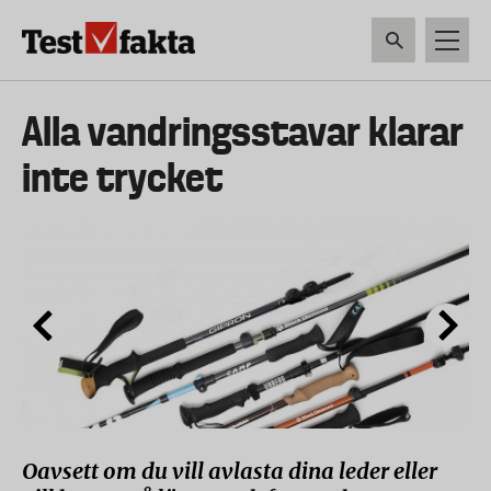
Hoppa
till
huvudinnehåll
HEM & HUSHÅLL
TEKNIK
LIVSMEDEL
VERKTYG & TRÄDGÅRDSREDSK
Huvudmeny
Alla vandringsstavar klarar
ny
inte trycket
Oavsett om du vill avlasta dina leder eller