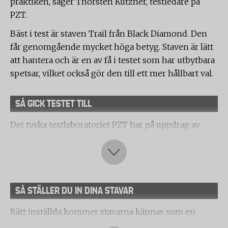
praktiken, säger Thorsten Kutzner, testledare på
PZT.
Bäst i test är staven Trail från Black Diamond. Den
får genomgående mycket höga betyg. Staven är lätt
att hantera och är en av få i testet som har utbytbara
spetsar, vilket också gör den till ett mer hållbart val.
SÅ GICK TESTET TILL
Det tyska testlaboratoriet PZT har på uppdrag av
Testfakta testat vandringsstavar.
Följande produkter ingick i urvalet:
Black Diamond, Distance Plus FLZ Poles
SÅ STÄLLER DU IN DINA STAVAR
Black Diamond, Trail
Rätt inställda kommer stavarna kännas som en
Camp, Sky Evo Trekking Poles None
förlängning av dina armar. Gör såhär: