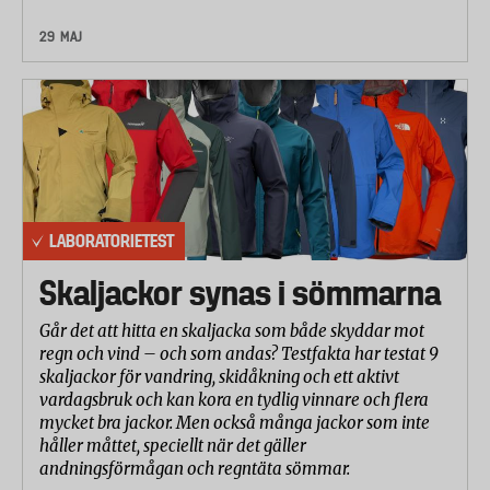
Handledsrem: Bredd, vaddering, komfort,
justeringsmöjlighet samt om det gick att komma
29 MAJ
loss från remmen på ett enkelt sätt
Hantering av stavarnas längdjusteringssystem,
medföljande instruktion för att dra åt
motståndsinställningar och hur enkelt det var att
byta de delar som kunde bytas ut
LABORATORIETEST
Skaljackor synas i sömmarna
Går det att hitta en skaljacka som både skyddar mot
regn och vind – och som andas? Testfakta har testat 9
skaljackor för vandring, skidåkning och ett aktivt
vardagsbruk och kan kora en tydlig vinnare och flera
mycket bra jackor. Men också många jackor som inte
håller måttet, speciellt när det gäller
andningsförmågan och regntäta sömmar.