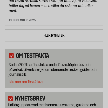
har testat 40 olika sorters skor för att avgöra vilka som
håller dig på benen – och vilka du riskerar att halka
med.
19 DECEMBER 2025
FLER NYHETER
OM TESTFAKTA
Sedan 2001 har Testfakta underlättat köpbeslut och
påverkat tillverkare genom oberoende tester, guider och
journalistik.
Läs mer om Testfakta.
NYHETSBREV
Håll dig uppdaterad med senaste testerna, guiderna och