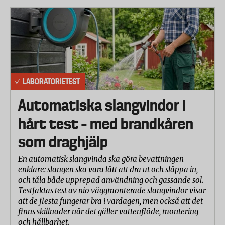
gå sönder eller få bestående deformationer. För
vissa användningsområden är kravet på
hållfastheten 420 N.
Grepp på is
Stavarna skall inte tappa greppet när dessa vinklas
LABORATORIETEST
från vertikalt till 40 graders lutning, och under en
belastning på 100 N.
Automatiska slangvindor i
Handledsremmar
hårt test – med brandkåren
Enligt standarden ska handledsremmarna klara av
som draghjälp
en kraft på 350 N, vilket alla klarade.
En automatisk slangvinda ska göra bevattningen
Ergonomi och användarvänlighet
enklare: slangen ska vara lätt att dra ut och släppa in,
och tåla både upprepad användning och gassande sol.
En expertpanel bedömde följande:
Testfaktas test av nio väggmonterade slangvindor visar
att de flesta fungerar bra i vardagen, men också att det
Grepp: Material, form/ergonomi och komfort
finns skillnader när det gäller vattenflöde, montering
och hållbarhet.