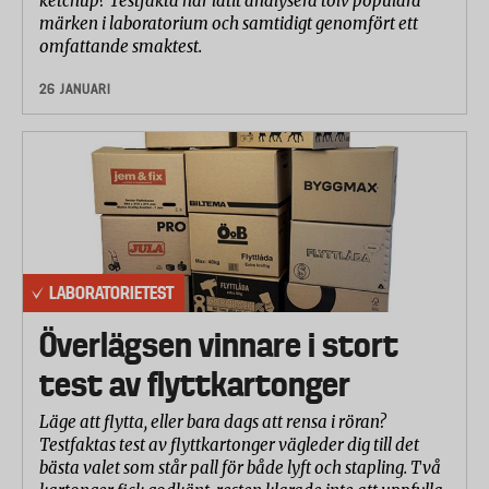
ketchup? Testfakta har låtit analysera tolv populära
märken i laboratorium och samtidigt genomfört ett
omfattande smaktest.
26 JANUARI
LABORATORIETEST
Överlägsen vinnare i stort
test av flyttkartonger
Läge att flytta, eller bara dags att rensa i röran?
Testfaktas test av flyttkartonger vägleder dig till det
bästa valet som står pall för både lyft och stapling. Två