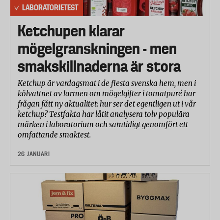
LABORATORIETEST
Ketchupen klarar
mögelgranskningen - men
smakskillnaderna är stora
Ketchup är vardagsmat i de flesta svenska hem, men i
kölvattnet av larmen om mögelgifter i tomatpuré har
frågan fått ny aktualitet: hur ser det egentligen ut i vår
ketchup? Testfakta har låtit analysera tolv populära
märken i laboratorium och samtidigt genomfört ett
omfattande smaktest.
26 JANUARI