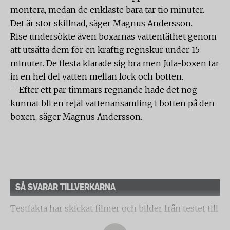
montera, medan de enklaste bara tar tio minuter.
Det är stor skillnad, säger Magnus Andersson.
Rise undersökte även boxarnas vattentäthet genom
att utsätta dem för en kraftig regnskur under 15
minuter. De flesta klarade sig bra men Jula-boxen tar
in en hel del vatten mellan lock och botten.
– Efter ett par timmars regnande hade det nog
kunnat bli en rejäl vattenansamling i botten på den
boxen, säger Magnus Andersson.
SÅ SVARAR TILLVERKARNA
Testfakta har skickat filmer och bilder från testet till
Jula och Mekonomen vars boxar inte klarar krocken