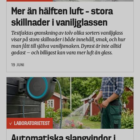
hur mycket vatten som kommit in.
Mer än hälften luft – stora
skillnader i vaniljglassen
Testfaktas granskning av tolv olika sorters vaniljglass
visar på stora skillnader i både innehåll, smak, och hur
man fått till själva vaniljsmaken. Dyrast är inte alltid
godast – och billigast kan vara mer luft än glass.
19 JUNI
LABORATORIETEST
Automatiska slangvindor i