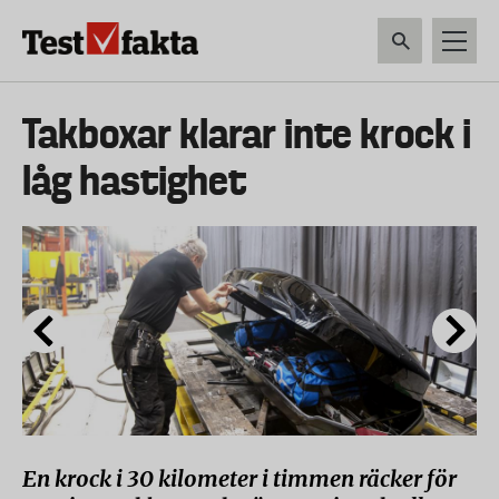
Hoppa
till
huvudinnehåll
HEM & HUSHÅLL
TEKNIK
LIVSMEDEL
VERKTYG & TRÄDGÅRDSREDSK
Huvudmeny
Takboxar klarar inte krock i
ny
låg hastighet
En krock i 30 kilometer i timmen räcker för