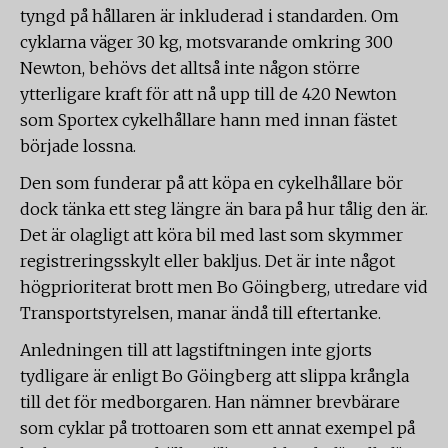
tyngd på hållaren är inkluderad i standarden. Om
cyklarna väger 30 kg, motsvarande omkring 300
Newton, behövs det alltså inte någon större
ytterligare kraft för att nå upp till de 420 Newton
som Sportex cykelhållare hann med innan fästet
började lossna.
Den som funderar på att köpa en cykelhållare bör
dock tänka ett steg längre än bara på hur tålig den är.
Det är olagligt att köra bil med last som skymmer
registreringsskylt eller bakljus. Det är inte något
högprioriterat brott men Bo Göingberg, utredare vid
Transportstyrelsen, manar ändå till eftertanke.
Anledningen till att lagstiftningen inte gjorts
tydligare är enligt Bo Göingberg att slippa krångla
till det för medborgaren. Han nämner brevbärare
som cyklar på trottoaren som ett annat exempel på