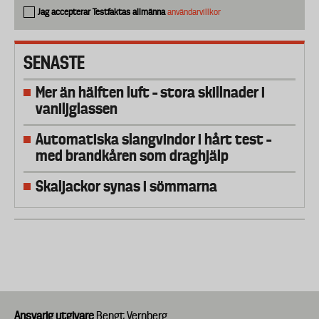
Jag accepterar Testfaktas allmänna
användarvillkor
SENASTE
Mer än hälften luft – stora skillnader i
vaniljglassen
Automatiska slangvindor i hårt test –
med brandkåren som draghjälp
Skaljackor synas i sömmarna
Ansvarig utgivare
Bengt Vernberg