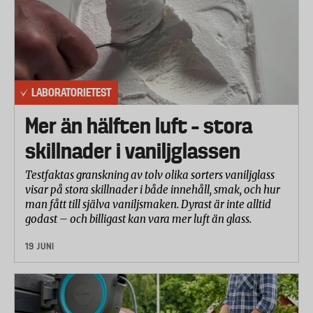
och i sidled. Belastningen simulerar den
påfrestning som cykelhållarna kan utsättas vid
körning i olika situationer som t ex skarpa
inbromsningar, tvära svängar, vägbulor eller kraftig
acceleration.
LABORATORIETEST
För att klara säkerhetsstandardens krav skall
Mer än hälften luft – stora
cykelhållarna klara dessa påfrestningar utan att
deformeras, lossna eller vridas ur sin ursprungliga
skillnader i vaniljglassen
position på dragkroken. Kravet för vridning är
Testfaktas granskning av tolv olika sorters vaniljglass
maximalt tre graders förändring efter belastning.
visar på stora skillnader i både innehåll, smak, och hur
I korrosionstestet har cykelhållarna exponerats för
man fått till själva vaniljsmaken. Dyrast är inte alltid
godast – och billigast kan vara mer luft än glass.
saltdimma i sammanlagt 192 timmar. Efter
exponering har rostangreppen bedömts och
19 JUNI
cykelhållarnas funktion kontrollerats.
Avslutningsvis har hanterbarheten bedömts, dvs.
hur enkla de är att montera.