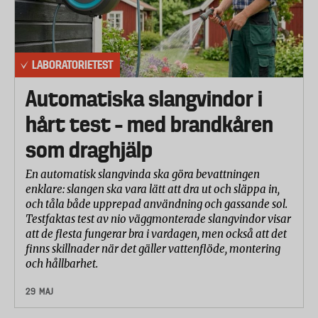
Resultaten från de olika delmomenten har
betygsatts på en skala från 1 till 5 där 5 är bäst. I
totalbetyget har störst vikt (80 procent) lagts vid
LABORATORIETEST
cykelhållarens stabilitet och hållfasthet.
Korrosionsbeständigheten har viktats in med 20
Automatiska slangvindor i
procent.
hårt test – med brandkåren
som draghjälp
En automatisk slangvinda ska göra bevattningen
enklare: slangen ska vara lätt att dra ut och släppa in,
och tåla både upprepad användning och gassande sol.
Testfaktas test av nio väggmonterade slangvindor visar
att de flesta fungerar bra i vardagen, men också att det
finns skillnader när det gäller vattenflöde, montering
och hållbarhet.
29 MAJ