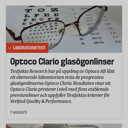
Mont Blanc
Biltema
Mekonomen
Clas Ohlson
LABORATORIETEST
Thule
Optoco Clario glasögonlinser
Samtliga cykelhållare i urvalet är för montering
Testfakta Research har på uppdrag av Optoco AB låtit
på dragkrok och transport av två cyklar.
ett oberoende laboratorium testa de progressiva
glasögonlinserna Optoco Clario. Resultaten visar att
Cykelhållarna har testats enligt utvalda delar ur
Optoco Clario presterar i nivå med flera etablerade
kommande standard ISO/DIS 15263-4. Tre
premiumlinser och uppfyller Testfaktas kriterier för
cykelhållare av varje fabrikat har testats. I
Verified Quality & Performance.
säkerhetstestet har man fokuserat på cykelhållarnas
7 AUGUSTI
stabilitet och hållfasthet. Cykelhållarna har utsatts
för belastning i tre olika riktningar – framåt, bakåt