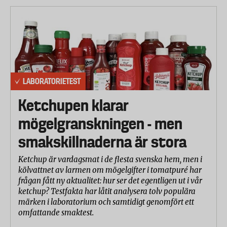
LABORATORIETEST
Ketchupen klarar
mögelgranskningen - men
smakskillnaderna är stora
Ketchup är vardagsmat i de flesta svenska hem, men i
kölvattnet av larmen om mögelgifter i tomatpuré har
frågan fått ny aktualitet: hur ser det egentligen ut i vår
ketchup? Testfakta har låtit analysera tolv populära
märken i laboratorium och samtidigt genomfört ett
omfattande smaktest.