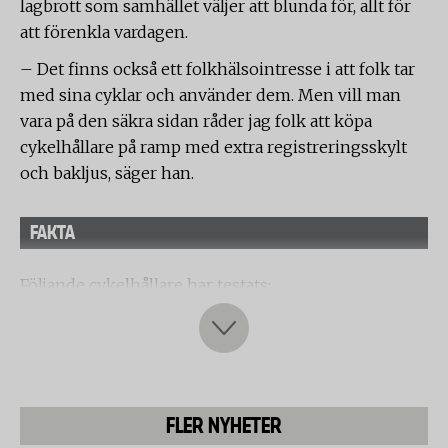
lagbrott som samhället väljer att blunda för, allt för
att förenkla vardagen.
– Det finns också ett folkhälsointresse i att folk tar
med sina cyklar och använder dem. Men vill man
vara på den säkra sidan råder jag folk att köpa
cykelhållare på ramp med extra registreringsskylt
och bakljus, säger han.
FAKTA
Följande cykelhållare har testats:
Jula
Lidab (Sportex)
OKQ8
FLER NYHETER