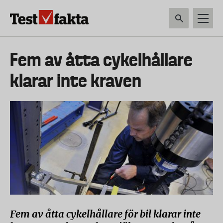
Hoppa
till
huvudinnehåll
HEM & HUSHÅLL
TEKNIK
LIVSMEDEL
VERKTYG & TRÄDGÅRDSREDSK
Huvudmeny
Fem av åtta cykelhållare
ny
klarar inte kraven
Fem av åtta cykelhållare för bil klarar inte