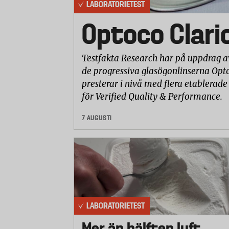
LABORATORIETEST
Optoco Clari
Testfakta Research har på uppdrag a
de progressiva glasögonlinserna Opto
presterar i nivå med flera etablerade
för Verified Quality & Performance.
7 AUGUSTI
LABORATORIETEST
Mer än hälften luft –