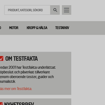
Sök
D
MOTOR
KROPP & HÄLSA
TESTARKIV
OM TESTFAKTA
edan 2001 har Testfakta underlättat
öpbeslut och påverkat tillverkare
enom oberoende tester, guider och
ournalistik.
äs mer om Testfakta.
NYHETSBREV