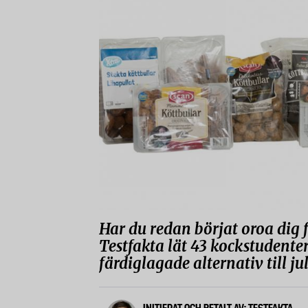
Har du redan börjat oroa dig fö
Testfakta lät 43 kockstudent
färdiglagade alternativ till ju