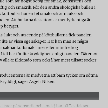
ulle som får högst betyg för smak, konsistens och
ftig och smakrik. För den andra ekologiska bullen i
ks köttbullar har en fet smak och är mjuka och
elen. Att bullarna dessutom är mer fyrkantiga än
pp betyget.
s, lukt och utseende på köttbullarna fick panelen
 lite av vissa egenskaper. Här kan man se några
lar saknar köttsmak i mer eller mindre hög
Lidl har för lite kryddighet, enligt panelen. Däremot
 av alla är Eldorado som också har mest tillsatt socker
 producenterna är medvetna att barn tycker om sötma
r kryddigt, säger Asgeir Nilsen.
alister på sensorik och smak) har på Testfaktas