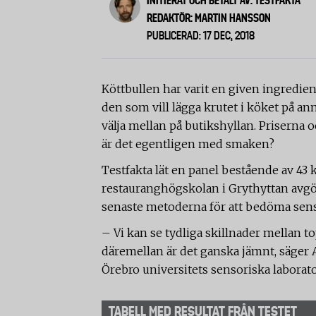
INITIERAT OCH BETALT AV: TESTFAKTA
REDAKTÖR: MARTIN HANSSON
PUBLICERAD: 17 DEC, 2018
Köttbullen har varit en given ingredien
den som vill lägga krutet i köket på anna
välja mellan på butikshyllan. Priserna 
är det egentligen med smaken?
Testfakta lät en panel bestående av 43
restauranghögskolan i Grythyttan avgö
senaste metoderna för att bedöma sens
– Vi kan se tydliga skillnader mellan 
däremellan är det ganska jämnt, säger 
Örebro universitets sensoriska laborator
TABELL MED RESULTAT FRÅN TESTET