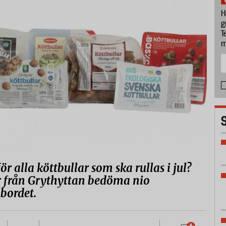
H
g
T
m
r alla köttbullar som ska rullas i jul?
er från Grythyttan bedöma nio
lbordet.