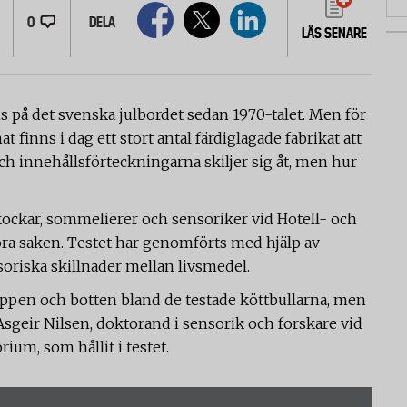
0
DELA
LÄS SENARE
s på det svenska julbordet sedan 1970-talet. Men för
t finns i dag ett stort antal färdiglagade fabrikat att
och innehållsförteckningarna skiljer sig åt, men hur
 kockar, sommelierer och sensoriker vid Hotell- och
ra saken. Testet har genomförts med hjälp av
oriska skillnader mellan livsmedel.
toppen och botten bland de testade köttbullarna, men
Asgeir Nilsen, doktorand i sensorik och forskare vid
ium, som hållit i testet.