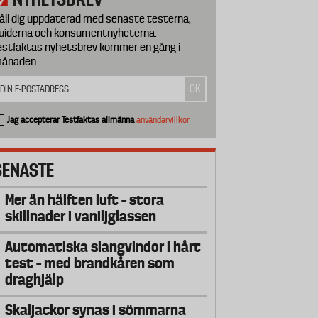
åll dig uppdaterad med senaste testerna,
uiderna och konsumentnyheterna.
estfaktas nyhetsbrev kommer en gång i
ånaden.
Jag accepterar Testfaktas allmänna
användarvillkor
SENASTE
Mer än hälften luft – stora
skillnader i vaniljglassen
Automatiska slangvindor i hårt
test – med brandkåren som
draghjälp
Skaljackor synas i sömmarna