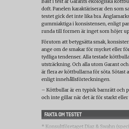
Bäst i test är Garants ekologiska köttb
doft. Panelen karaktäriserar den som sa
testet gick det inte lika bra. Änglamar
gummiaktiga i konsistensen, enligt pan
runda till formen är inget som höjer u
Förutom att betygsätta smak, konsisten
ange om de smakar för mycket eller för
tydliga tendenser. Alla testade köttbul
utsträckning. Och alla utom Garant och 
är flera av köttbullarna för söta. Sötast
enligt innehållsförteckningen.
– Köttbullar är en typisk barnrätt och
och inte gillar när det är för starkt elle
FAKTA OM TESTET
* Konsultföretaget Diaz & Swahn (speci