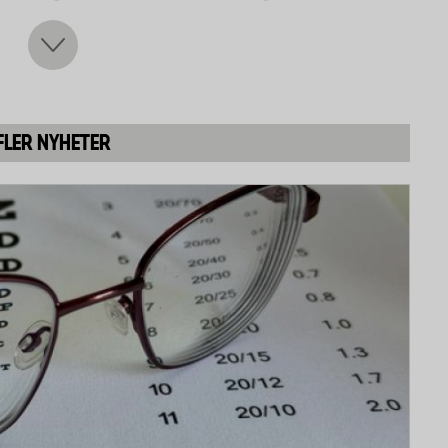
 nio olika färdiglagade köttbullar. Testet är utfört
Grythyttan, Örebro Universitet.
 Grythyttan som är vana vid att bedöma och
ckar, sommelierer, sensoriker). 56 procent av
innor.
FLER NYHETER
 innan servering tillagades köttbullarna tio minuter i
temperatur serverades köttbullarna i två omgångar –
a med 5 prov. Varje prov serverades slumpmässigt.
, doft, konsistens och utseende på en skala från 1-7.
var karaktäristiskt för varje köttbulle samt om den
egenskaper (syrlighet, sälta, sötma, umami, köttsmak,
ning till ett betyg från 1 till 5 där 5 är bäst.