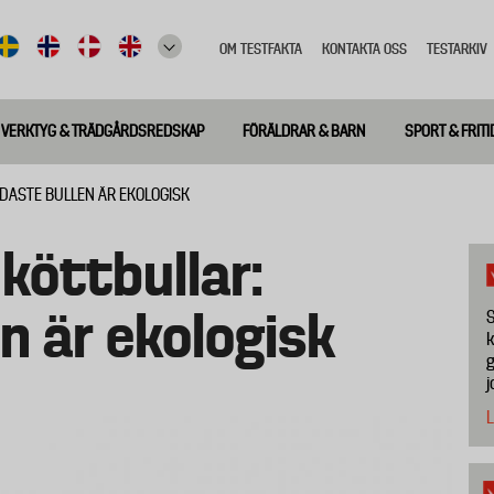
OM TESTFAKTA
KONTAKTA OSS
TESTARKIV
Top
meny
VERKTYG & TRÄDGÅRDSREDSKAP
FÖRÄLDRAR & BARN
SPORT & FRITI
ODASTE BULLEN ÄR EKOLOGISK
köttbullar:
n är ekologisk
S
k
g
j
L