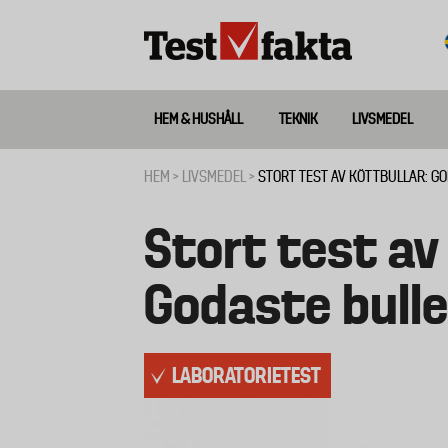
Hoppa
till
huvudinnehåll
HEM & HUSHÅLL
TEKNIK
LIVSMEDEL
Huvudmeny
ny
HEM
LIVSMEDEL
STORT TEST AV KÖTTBULLAR: G
Länkstig
Stort test av 
Godaste bulle
LABORATORIETEST