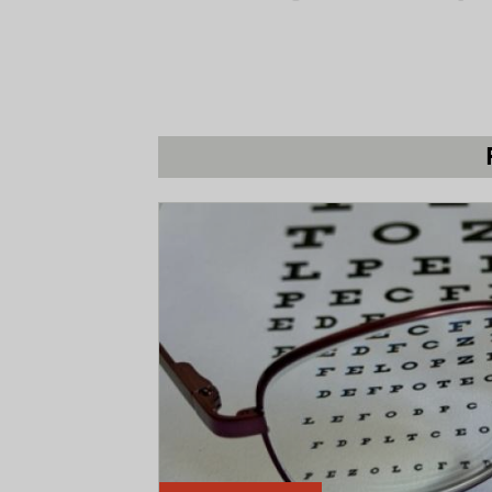
uppdrag genomfört ett sensoriskt test av
vid Hotell- och restauranghögskolan i 
Smakpanelen bestod av 43 personer vid
beskriva mat med sensoriska termer (ko
panelen var män och 44 procent var kv
* Testet utfördes som ett blindtest och
ugn (200 °C). För att säkerställa rätt 
första serveringen med 4 prov och andr
* Varje paneldeltagare fick bedöma smak
Dessutom fick deltagarna ange vad som 
hade för mycket eller för lite av vissa 
kryddighet, saftighet och krispighet)
* Testfakta har omvandlat panelens bedöm