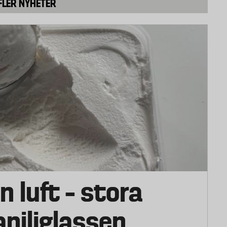
FLER NYHETER
inns även för att EPA/DHA kan öka läs- och
h hjälpa barn som är hyperaktiva.
 från bland annat linfrö, raps och valnöt. Då i form
 har alls samma effekt förrän den omvandlas till
n luft – stora
vaniljglassen