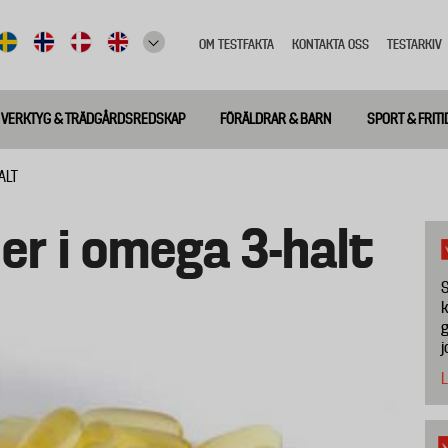
OM TESTFAKTA
KONTAKTA OSS
TESTARKIV
Top
meny
VERKTYG & TRÄDGÅRDSREDSKAP
FÖRÄLDRAR & BARN
SPORT & FRITI
ALT
der i omega 3-halt
S
k
g
j
L