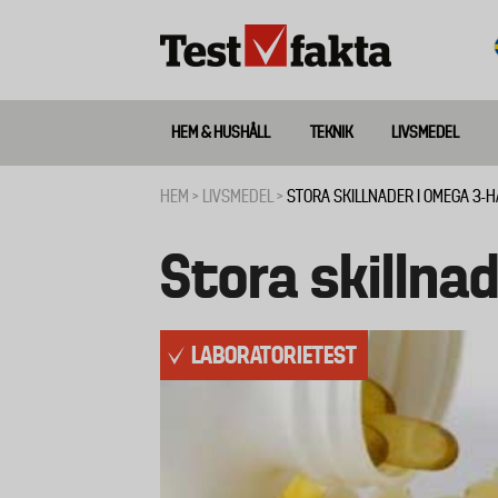
Hoppa
till
huvudinnehåll
HEM & HUSHÅLL
TEKNIK
LIVSMEDEL
Huvudmeny
ny
HEM
LIVSMEDEL
STORA SKILLNADER I OMEGA 3-H
Länkstig
Stora skillna
LABORATORIETEST