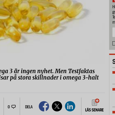
H
g
T
m
ga 3 är ingen nyhet. Men Testfaktas
isar på stora skillnader i omega 3-halt
0
DELA
LÄS SENARE