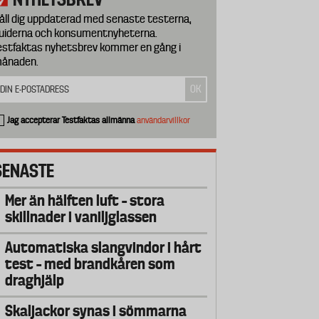
åll dig uppdaterad med senaste testerna,
uiderna och konsumentnyheterna.
estfaktas nyhetsbrev kommer en gång i
ånaden.
Jag accepterar Testfaktas allmänna
användarvillkor
SENASTE
Mer än hälften luft – stora
skillnader i vaniljglassen
Automatiska slangvindor i hårt
test – med brandkåren som
draghjälp
Skaljackor synas i sömmarna