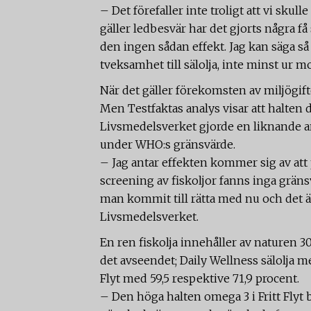
– Det förefaller inte troligt att vi skull
gäller ledbesvär har det gjorts några få 
den ingen sådan effekt. Jag kan säga så
tveksamhet till sälolja, inte minst ur m
När det gäller förekomsten av miljögifte
Men Testfaktas analys visar att halten 
Livsmedelsverket gjorde en liknande ana
under WHO:s gränsvärde.
– Jag antar effekten kommer sig av at
screening av fiskoljor fanns inga gräns
man kommit till rätta med nu och det är
Livsmedelsverket.
En ren fiskolja innehåller av naturen 30-
det avseendet; Daily Wellness sälolja m
Flyt med 59,5 respektive 71,9 procent.
– Den höga halten omega 3 i Fritt Flyt be