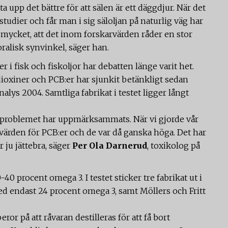
e ta upp det bättre för att sälen är ett däggdjur. När det
studier och får man i sig säloljan på naturlig väg har
 mycket, att det inom forskarvärden råder en stor
oralisk synvinkel, säger han.
r i fisk och fiskoljor har debatten länge varit het.
dioxiner och PCB:er har sjunkit betänkligt sedan
lys 2004. Samtliga fabrikat i testet ligger långt
t problemet har uppmärksammats. När vi gjorde vår
värden för PCB:er och de var då ganska höga. Det har
 ju jättebra, säger
Per Ola Darnerud
, toxikolog på
40 procent omega 3. I testet sticker tre fabrikat ut i
ed endast 24 procent omega 3, samt Möllers och Fritt
ror på att råvaran destilleras för att få bort