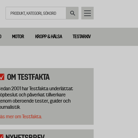
Sök
D
MOTOR
KROPP & HÄLSA
TESTARKIV
OM TESTFAKTA
edan 2001 har Testfakta underlättat
öpbeslut och påverkat tillverkare
enom oberoende tester, guider och
ournalistik.
äs mer om Testfakta.
NYHETSBREV