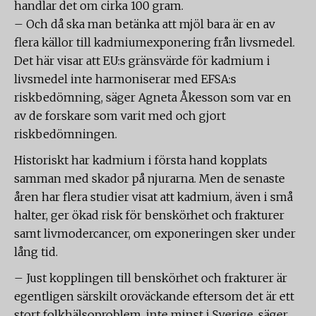
handlar det om cirka 100 gram.
– Och då ska man betänka att mjöl bara är en av
flera källor till kadmiumexponering från livsmedel.
Det här visar att EU:s gränsvärde för kadmium i
livsmedel inte harmoniserar med EFSA:s
riskbedömning, säger Agneta Åkesson som var en
av de forskare som varit med och gjort
riskbedömningen.
Historiskt har kadmium i första hand kopplats
samman med skador på njurarna. Men de senaste
åren har flera studier visat att kadmium, även i små
halter, ger ökad risk för benskörhet och frakturer
samt livmodercancer, om exponeringen sker under
lång tid.
– Just kopplingen till benskörhet och frakturer är
egentligen särskilt oroväckande eftersom det är ett
stort folkhälsoproblem, inte minst i Sverige, säger