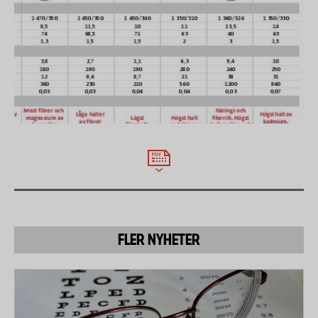
mineralgödsel sänks kraftigt.
Riskerna med kadmium har uppmärksammats allt
mer de senaste åren. Man har länge vetat att
långvarig exponering av kadmium kan ge skador på
njurarna. Men nya studier visar att kadmium, även i
små halter, ger ökad risk för benskörhet och
frakturer samt livmoderscancer.
FLER NYHETER