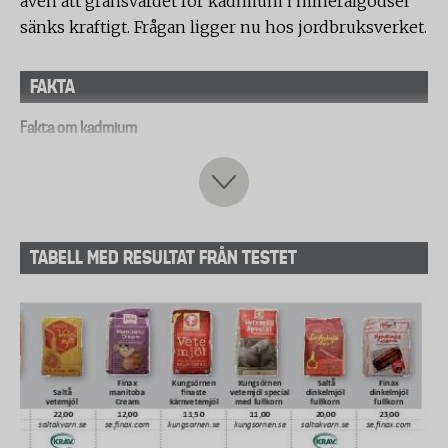
även att gränsvärdet för kadmium i mineralgödsel
sänks kraftigt. Frågan ligger nu hos jordbruksverket.
FAKTA
Fakta om kadmium
Kadmium är ett grundämne som finns naturligt i
alla jordar. Metallen uppkommer även som en
biprodukt vid zinkframställning samt vid
återvinning av metall ur skrot. I Sverige används
TABELL MED RESULTAT FRÅN TESTET
ämnet framförallt till uppladdningsbara batterier.
Den största källan till kadmium på svenska åkrar är
förbränning från industrier som sedan sprids via
luften. Men kadmium sprids även via handelsgödsel
och avloppsslam. Kemikalieinspektionen har i ett
remissutlåtande kritiserat slamspridningen och
rekommenderat att gränsvärdet för kadmium i