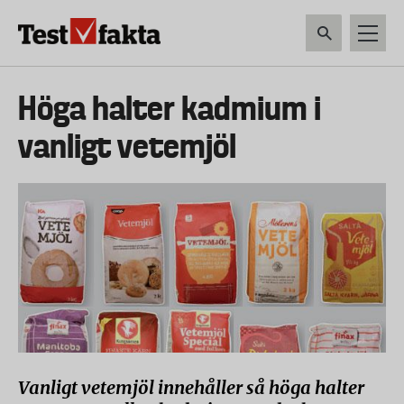
Hoppa
till
huvudinnehåll
HEM & HUSHÅLL
TEKNIK
LIVSMEDEL
VERKTYG & TRÄDGÅRDSREDSK
Huvudmeny
Höga halter kadmium i
ny
vanligt vetemjöl
Vanligt vetemjöl innehåller så höga halter