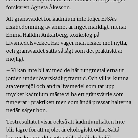
forskaren Agneta Åkesson.
Att gränsvärdet för kadmium inte följer EFSA:s
riskbedömning av ämnet är inget märkligt, menar
Emma Halldin Ankarberg, toxikolog på
Livsmedelsverket. Här väger man risker mot nytta,
och gränsvärdet sätts så lågt som det praktiskt är
möjligt.
– Vi kan inte bli av med de här tungmetallerna ur
jorden under överskådlig framtid. Och vill vi kunna
äta vetemjöl och andra livsmedel som tar upp
mycket kadmium måste vi ha ett gränsvärde som
fungerar i praktiken men som ändå pressar halterna
nedåt, säger hon.
Testresultatet visar också att kadmiumhalten inte
blir lägre för att mjölet är ekologiskt odlat. Saltå
kvarns kravmärkta vetemjöl och dinkelmjöl