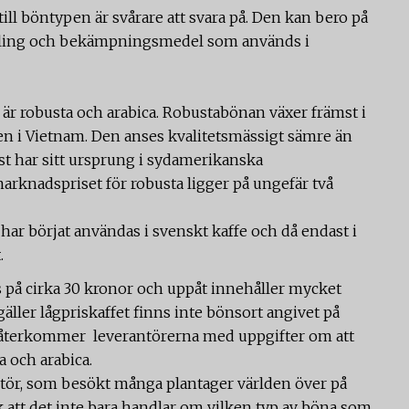
ll böntypen är svårare att svara på. Den kan bero på
gödsling och bekämpningsmedel som används i
 är robusta och arabica. Robustabönan växer främst i
även i Vietnam. Den anses kvalitetsmässigt sämre än
st har sitt ursprung i sydamerikanska
arknadspriset för robusta ligger på ungefär två
 har börjat användas i svenskt kaffe och då endast i
t.
s på cirka 30 kronor och uppåt innehåller mycket
gäller lågpriskaffet finns inte bönsort angivet på
 återkommer leverantörerna med uppgifter om att
a och arabica.
tör, som besökt många plantager världen över på
k att det inte bara handlar om vilken typ av böna som