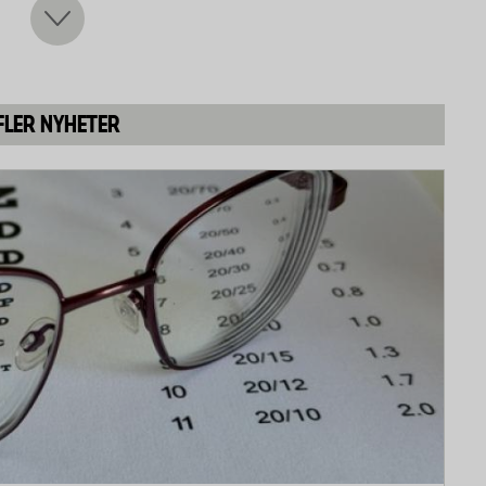
en förstör alla spår. Analysen är gjord på
nivåer av vare sig bly eller kadmium. Däremot
1700 mikrogram per kilo. Gränsvärdena för bly,
FLER NYHETER
0, 5 respektive 20 mikrogram per liter. Tar man
d bryggning så torde nickelhalten i det färdiga
am per liter för det fabrikat vars bönor visade på
et är denna halt relativt låg i jämförelse med vissa
or, nötter eller bruna bönor. Å andra sidan
r kaffe än nötter och musslor.
ligaste fabrikaten på den svenska marknaden, samt
större livsmedelskedjorna.