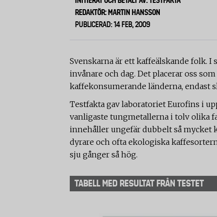
INITIERAT OCH BETALT AV: TESTFAKTA
REDAKTÖR: MARTIN HANSSON
PUBLICERAD: 14 FEB, 2009
Svenskarna är ett kaffeälskande folk. I 
invånare och dag. Det placerar oss som
kaffekonsumerande länderna, endast sl
Testfakta gav laboratoriet Eurofins i up
vanligaste tungmetallerna i tolv olika fa
innehåller ungefär dubbelt så mycket k
dyrare och ofta ekologiska kaffesortern
sju gånger så hög.
TABELL MED RESULTAT FRÅN TESTET