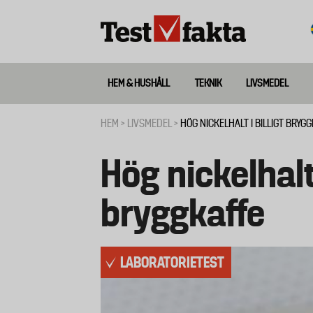
Hoppa
till
huvudinnehåll
HEM & HUSHÅLL
TEKNIK
LIVSMEDEL
Huvudmeny
ny
HEM
LIVSMEDEL
HÖG NICKELHALT I BILLIGT BRYG
Länkstig
Hög nickelhalt 
bryggkaffe
LABORATORIETEST