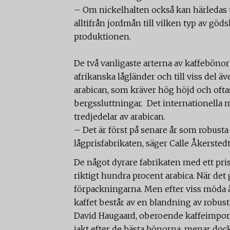
– Om nickelhalten också kan härledas ti
alltifrån jordmån till vilken typ av 
produktionen.
De två vanligaste arterna av kaffebönor
afrikanska lågländer och till viss del 
arabican, som kräver hög höjd och ofta
bergssluttningar. Det internationella m
tredjedelar av arabican.
– Det är först på senare år som robusta
lågprisfabrikaten, säger Calle Åkersted
De något dyrare fabrikaten med ett pri
riktigt hundra procent arabica. När det 
förpackningarna. Men efter viss möda
kaffet består av en blandning av robust
David Haugaard, oberoende kaffeimpor
jakt efter de bästa bönorna, menar doc