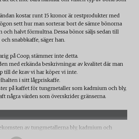
lutändan kostar runt 15 kronor är restprodukter med
na ögon sett hur man sorterar bort de sämre bönorna
 och halvt förmultna. Dessa bönor säljs sedan till
- och snabbkaffe, säger han.
rig på Coop, stämmer inte detta.
aden med erkända beskrivningar av kvalitet där man
till de krav vi har köper vi inte.
alten i sitt lågpriskaffe.
 tester på kaffet för tungmetaller som kadmium och bly,
haft några värden som överskrider gränserna.
örekomsten av tungmetallerna bly, kadmium och
av bryggkaffe. Någon analys av pesticider har inte