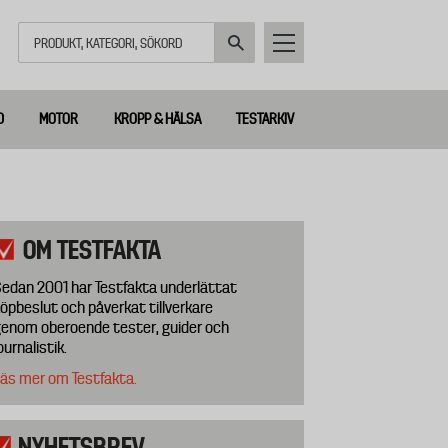
Sök
D
MOTOR
KROPP & HÄLSA
TESTARKIV
OM TESTFAKTA
edan 2001 har Testfakta underlättat
öpbeslut och påverkat tillverkare
enom oberoende tester, guider och
ournalistik.
äs mer om Testfakta.
NYHETSBREV