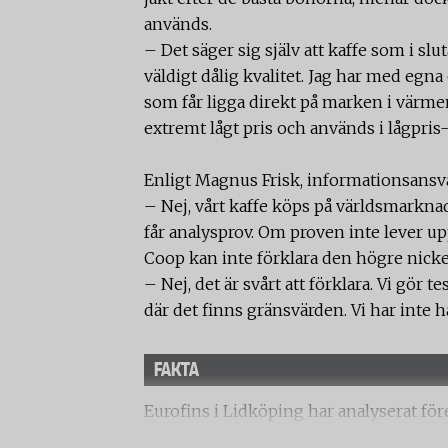
används.
– Det säger sig själv att kaffe som i s
väldigt dålig kvalitet. Jag har med eg
som får ligga direkt på marken i värmen
extremt lågt pris och används i lågpris
Enligt Magnus Frisk, informationsansva
– Nej, vårt kaffe köps på världsmarkn
får analysprov. Om proven inte lever upp 
Coop kan inte förklara den högre nickelh
– Nej, det är svårt att förklara. Vi gör
där det finns gränsvärden. Vi har inte 
FAKTA
Eurofins i Lidköping har analyserat f
nickel samt koffeinhalt i tolv fabrikat 