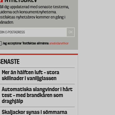
åll dig uppdaterad med senaste testerna,
uiderna och konsumentnyheterna.
estfaktas nyhetsbrev kommer en gång i
ånaden.
Jag accepterar Testfaktas allmänna
användarvillkor
SENASTE
Mer än hälften luft – stora
skillnader i vaniljglassen
Automatiska slangvindor i hårt
test – med brandkåren som
draghjälp
Skaljackor synas i sömmarna