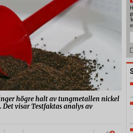
H
g
T
m
ånger högre halt av tungmetallen nickel
 Det visar Testfaktas analys av