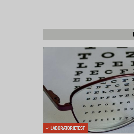
kunnat göras eftersom rostningsprocess
kaffepulvret innan bryggning.
Resultatet visade inte på några högre 
varierade nickelhalten mellan 240 och 
kadmium och nickel i dricksvatten är 1
hänsyn till den utspädning som sker vi
bryggkaffet uppgå till högst 80 mikrogr
högst nickelhalt. Enligt Livsmedelsverk
andra livsmedel som till exempel mussl
konsumerar normalsvensken mycket me
Kaffeurvalet utgörs av några av de van
några exempel på lågpriskaffe från de 
LABORATORIETEST