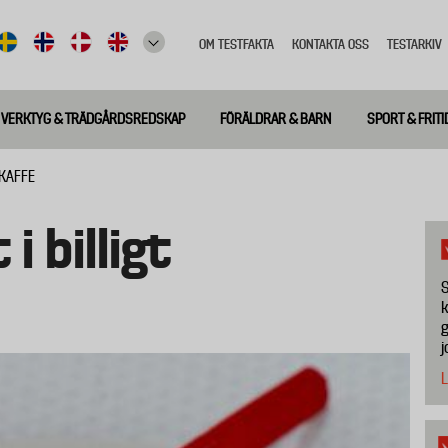
OM TESTFAKTA
KONTAKTA OSS
TESTARKIV
Top
meny
VERKTYG & TRÄDGÅRDSREDSKAP
FÖRÄLDRAR & BARN
SPORT & FRITI
GKAFFE
i billigt
S
k
g
j
L