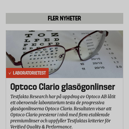
testade fabrikaten är:
Lipton Clear Green
FLER NYHETER
Kung Markatta Grönt te
Ica Grönt Te Citron
Friggs Citron Ingefära
Lord Nelson Natural
Celestial Green tea
Twining Pure Green
Willys Grönt Te Citrus
LABORATORIETEST
Clipper
Optoco Clario glasögonlinser
Bekämpningsmedel
Testfakta Research har på uppdrag av Optoco AB låtit
Alla fabrikat utom Clipper innehöll spår av
ett oberoende laboratorium testa de progressiva
bekämpningsmedel. Inget av dem överskred dock
glasögonlinserna Optoco Clario. Resultaten visar att
några gränsvärden. Eftersom det finns en möjlighet
Optoco Clario presterar i nivå med flera etablerade
att effekten från olika bekämpningsmedel
premiumlinser och uppfyller Testfaktas kriterier för
Verified Quality & Performance.
samverkar och därigenom ökar den negativa