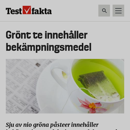
Hoppa
till
huvudinnehåll
HEM & HUSHÅLL
TEKNIK
LIVSMEDEL
VERKTYG & TRÄDGÅRDSREDSK
Huvudmeny
Grönt te innehåller
ny
bekämpningsmedel
Sju av nio gröna påsteer innehåller