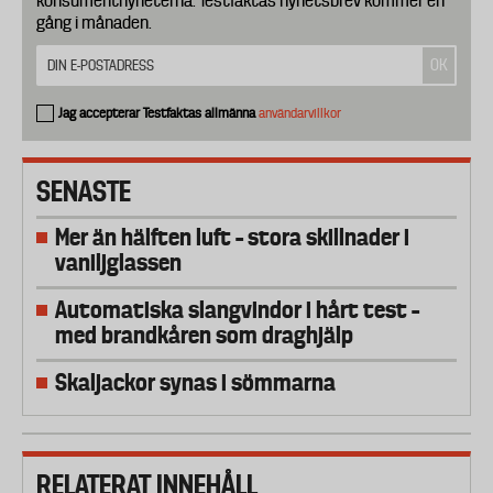
konsumentnyheterna. Testfaktas nyhetsbrev kommer en
gång i månaden.
Jag accepterar Testfaktas allmänna
användarvillkor
SENASTE
Mer än hälften luft – stora skillnader i
vaniljglassen
Automatiska slangvindor i hårt test –
med brandkåren som draghjälp
Skaljackor synas i sömmarna
RELATERAT INNEHÅLL