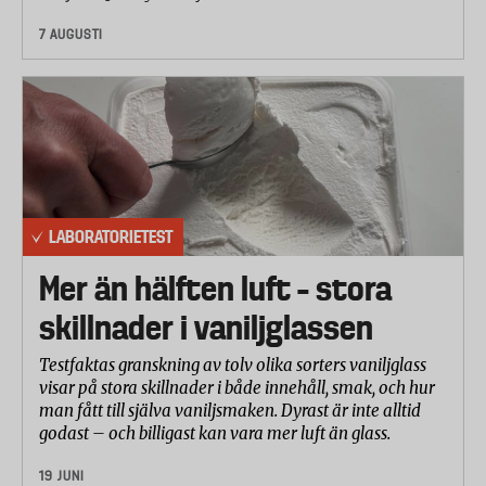
hälsopåverkan är det också intressant hur många
7 AUGUSTI
olika pesticider ett fabrikat innehåller. Flest spår av
olika bekämpningsmedel hittades i Icas gröna te.
Antioxidantisk effekt
Antioxidanter anses påverka immunförsvaret och
åldrandet positivt. Viss forskning tyder även på att
de förebygger hjärt- och kärlsjukdomar och vissa
LABORATORIETEST
former av cancer. För att räkna ut den
antioxidantiska effekten har laboratoriet räknat om
Mer än hälften luft – stora
den till askobinsyra (C-vitamin).
skillnader i vaniljglassen
Mögel och bakterier
Testfaktas granskning av tolv olika sorters vaniljglass
visar på stora skillnader i både innehåll, smak, och hur
Eurofins analyserade även förekomsten av mögel
man fått till själva vaniljsmaken. Dyrast är inte alltid
och bakterier teerna. Inget av fabrikaten låg över
godast – och billigast kan vara mer luft än glass.
några gränsvärden.
19 JUNI