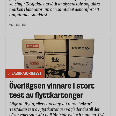
ketchup? Testfakta har låtit analysera tolv populära
märken i laboratorium och samtidigt genomfört ett
omfattande smaktest.
26 JANUARI
LABORATORIETEST
Överlägsen vinnare i stort
test av flyttkartonger
Läge att flytta, eller bara dags att rensa i röran?
Testfaktas test av flyttkartonger vägleder dig till det
bästa valet som står pall för både lyft och stapling. Två