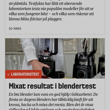
strykbräda. Testfakta har låtit ett oberoende
laboratorium testa nio populära modeller för att se
vilka som fungerar bäst – och vilka som riskerar att
lämna blöta fläckar på plaggen.
20 MARS
LABORATORIETEST
Mixat resultat i blendertest
En bra blender kan vara en god hjälp i köksarbetet. De
flesta av dagens blenders har tillräcklig kraft för att
krossa, hacka och mixa det mesta. Men det är vissa
skillnader på både prislapp och användarvänlighet,