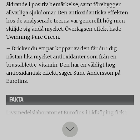
åldrande i positiv bemärkelse, samt förebygger
allvarliga sjukdomar. Den antioxidantiska effekten
hos de analyserade teerna var generellt hög men
skiljde sig ändå mycket. Överlägsen effekt hade
Twinning Pure Green.
– Dricker du ett par koppar av den får du i dig
nästan lika mycket antioxidanter som från en
brustablett c-vitamin. Den har en väldigt hög
antioxidantisk effekt, säger Sune Andersson på
Eurofins.
FAKTA
Livsmedelslaboratoriet Eurofins i Lidköping fick i
uppdrag att analysera innehållet i nio fabrikat av
grönt påste avseende spår av bekämpningsmedel,
bakterier och mögel samt antioxidantisk effekt. De