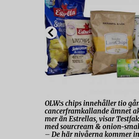
OLW:s chips innehåller tio gå
cancerframkallande ämnet ak
mer än Estrellas, visar Testfak
med sourcream & onion-sma
– De här nivåerna kommer int