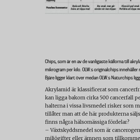
Chips, som är en av de vanligaste källorna till akry
mikrogram per kilo. OLW:s originalchips innehåll
Bjäre ligger klart över medan OLW:s Naturchips lig
Akrylamid är klassificerat som cancerf
kan ligga bakom cirka 500 cancerfall p
halterna i vissa livsmedel risker som m
tillåter man att de här produkterna sälj
finns några hälsomässiga fördelar?
– Växtskyddsmedel som är cancerogena 
miljögifter eller ämnen som tillkommer