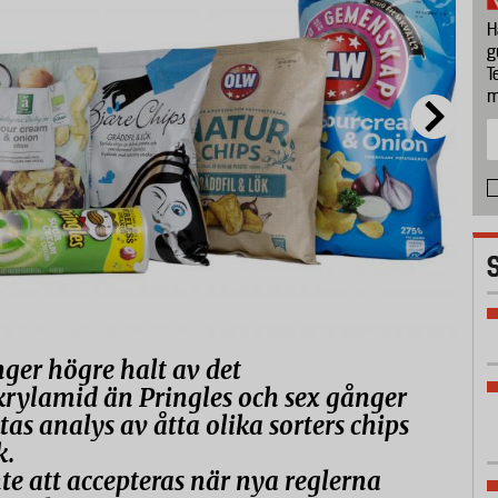
H
g
T
m
nger högre halt av det
rylamid än Pringles och sex gånger
tas analys av åtta olika sorters chips
k.
e att accepteras när nya reglerna