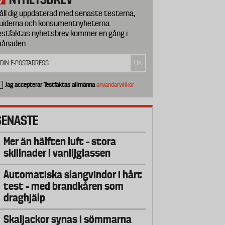
åll dig uppdaterad med senaste testerna,
uiderna och konsumentnyheterna.
estfaktas nyhetsbrev kommer en gång i
ånaden.
Jag accepterar Testfaktas allmänna
användarvillkor
SENASTE
Mer än hälften luft – stora
skillnader i vaniljglassen
Automatiska slangvindor i hårt
test – med brandkåren som
draghjälp
Skaljackor synas i sömmarna