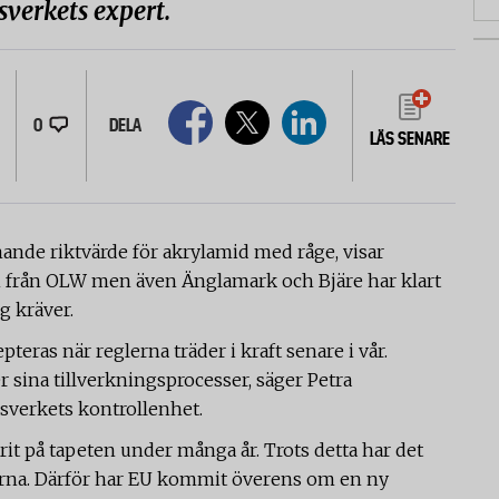
lsverkets expert.
0
DELA
LÄS SENARE
ande riktvärde för akrylamid med råge, visar
sen från OLW men även Änglamark och Bjäre har klart
ng kräver.
eras när reglerna träder i kraft senare i vår.
 sina tillverkningsprocesser, säger Petra
sverkets kontrollenhet.
it på tapeten under många år. Trots detta har det
terna. Därför har EU kommit överens om en ny