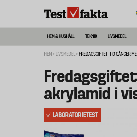
Hoppa
till
huvudinnehåll
HEM & HUSHÅLL
TEKNIK
LIVSMEDEL
Huvudmeny
ny
HEM
LIVSMEDEL
FREDAGSGIFTET: TIO GÅNGER ME
Länkstig
Fredagsgiftet
akrylamid i vi
LABORATORIETEST