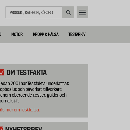
Sök
D
MOTOR
KROPP & HÄLSA
TESTARKIV
OM TESTFAKTA
edan 2001 har Testfakta underlättat
öpbeslut och påverkat tillverkare
enom oberoende tester, guider och
ournalistik.
äs mer om Testfakta.
NYHETSBREV