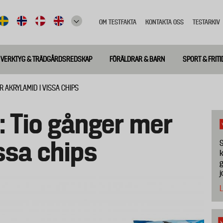
OM TESTFAKTA
KONTAKTA OSS
TESTARKIV
Top
meny
VERKTYG & TRÄDGÅRDSREDSKAP
FÖRÄLDRAR & BARN
SPORT & FRITI
R AKRYLAMID I VISSA CHIPS
: Tio gånger mer
ssa chips
S
k
g
j
L