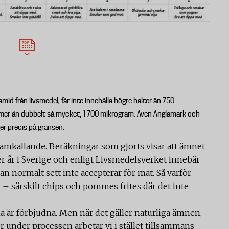
lamid från livsmedel, får inte innehålla högre halter än 750
er mer än dubbelt så mycket, 1 700 mikrogram. Även Änglamark och
ger precis på gränsen.
ramkallande. Beräkningar som gjorts visar att ämnet
er år i Sverige och enligt Livsmedelsverket innebär
an normalt sett inte accepterar för mat. Så varför
s – särskilt chips och pommes frites där det inte
är förbjudna. Men när det gäller naturliga ämnen,
 under processen arbetar vi i stället tillsammans