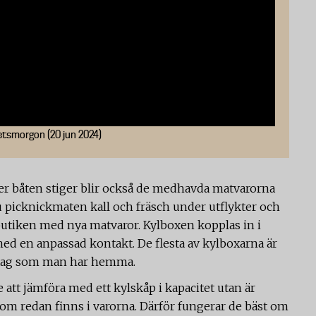
etsmorgon (20 jun 2024)
ler båten stiger blir också de medhavda matvarorna
u picknickmaten kall och fräsch under utflykter och
tbutiken med nya matvaror. Kylboxen kopplas in i
med en anpassad kontakt. De flesta av kylboxarna är
ttag som man har hemma.
att jämföra med ett kylskåp i kapacitet utan är
som redan finns i varorna. Därför fungerar de bäst om