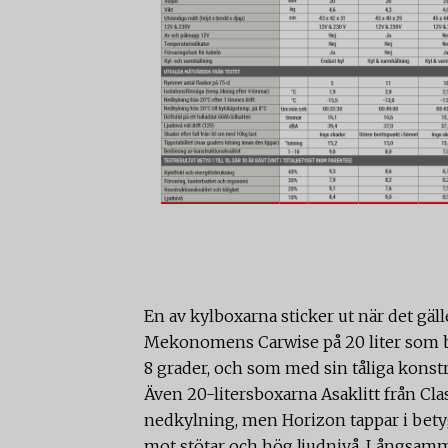
En av kylboxarna sticker ut när det gäll
Mekonomens Carwise på 20 liter som b
8 grader, och som med sin tåliga konstru
Även 20-litersboxarna Asaklitt från Cl
nedkylning, men Horizon tappar i betyg
mot stötar och hög ljudnivå. Långsammas