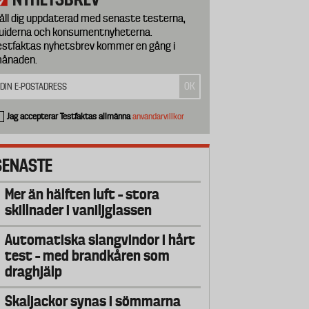
åll dig uppdaterad med senaste testerna,
uiderna och konsumentnyheterna.
estfaktas nyhetsbrev kommer en gång i
ånaden.
Jag accepterar Testfaktas allmänna
användarvillkor
SENASTE
Mer än hälften luft – stora
skillnader i vaniljglassen
Automatiska slangvindor i hårt
test – med brandkåren som
draghjälp
Skaljackor synas i sömmarna