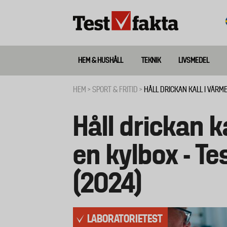
Hoppa
till
huvudinnehåll
HEM & HUSHÅLL
TEKNIK
LIVSMEDEL
Huvudmeny
ny
HEM
SPORT & FRITID
HÅLL DRICKAN KALL I VÄRME
Länkstig
Håll drickan 
en kylbox - Te
(2024)
LABORATORIETEST