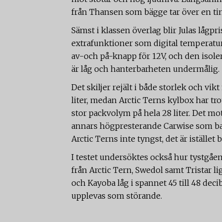
från Thansen som bägge tar över en tim
Sämst i klassen överlag blir Julas lågp
extrafunktioner som digital temperatur
av-och på-knapp för 12V, och den isoler
är låg och hanterbarheten undermålig.
Det skiljer rejält i både storlek och vi
liter, medan Arctic Terns kylbox har tr
stor packvolym på hela 28 liter. Det mot
annars högpresterande Carwise som bara
Arctic Terns inte tyngst, det är iställe
I testet undersöktes också hur tystgåen
från Arctic Tern, Swedol samt Tristar li
och Kayoba låg i spannet 45 till 48 deci
upplevas som störande.