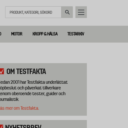
Sök
D
MOTOR
KROPP & HÄLSA
TESTARKIV
OM TESTFAKTA
edan 2001 har Testfakta underlättat
öpbeslut och påverkat tillverkare
enom oberoende tester, guider och
ournalistik.
äs mer om Testfakta.
NYHETSBREV