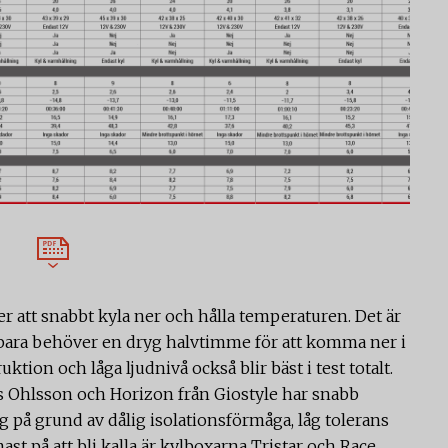
er att snabbt kyla ner och hålla temperaturen. Det är
ara behöver en dryg halvtimme för att komma ner i
ktion och låga ljudnivå också blir bäst i test totalt.
as Ohlsson och Horizon från Giostyle har snabb
 på grund av dålig isolationsförmåga, låg tolerans
t på att bli kalla är kylboxarna Tristar och Race