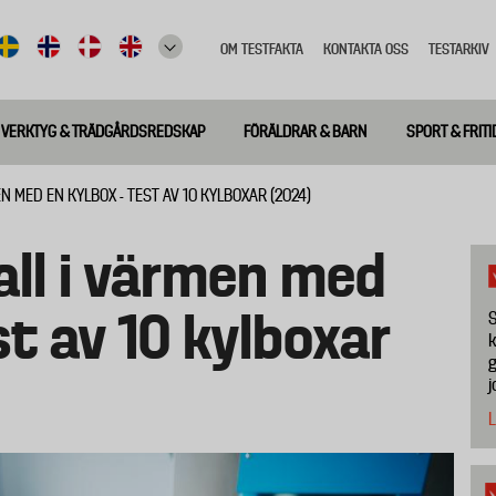
OM TESTFAKTA
KONTAKTA OSS
TESTARKIV
Top
meny
VERKTYG & TRÄDGÅRDSREDSKAP
FÖRÄLDRAR & BARN
SPORT & FRITI
N MED EN KYLBOX - TEST AV 10 KYLBOXAR (2024)
kall i värmen med
st av 10 kylboxar
S
k
g
j
L