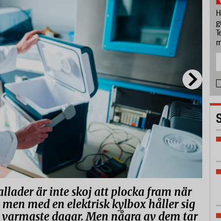
H
g
T
m
lader är inte skoj att plocka fram när
 men med en elektrisk kylbox håller sig
 varmaste dagar. Men några av dem tar