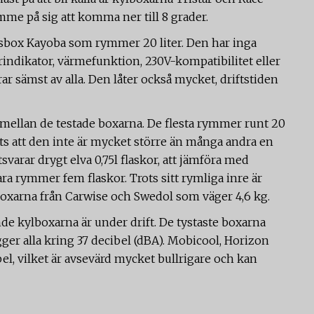
me på sig att komma ner till 8 grader.
risbox Kayoba som rymmer 20 liter. Den har inga
indikator, värmefunktion, 230V-kompatibilitet eller
ar sämst av alla. Den låter också mycket, driftstiden
kt mellan de testade boxarna. De flesta rymmer runt 20
ots att den inte är mycket större än många andra en
svarar drygt elva 0,75l flaskor, att jämföra med
 rymmer fem flaskor. Trots sitt rymliga inre är
t boxarna från Carwise och Swedol som väger 4,6 kg.
de kylboxarna är under drift. De tystaste boxarna
gger alla kring 37 decibel (dBA). Mobicool, Horizon
bel, vilket är avsevärd mycket bullrigare och kan