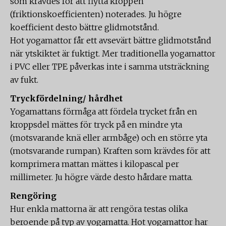
som krävdes för att flytta kroppen
(friktionskoefficienten) noterades. Ju högre
koefficient desto bättre glidmotstånd.
Hot yogamattor får ett avsevärt bättre glidmotstånd
när ytskiktet är fuktigt. Mer traditionella yogamattor
i PVC eller TPE påverkas inte i samma utsträckning
av fukt.
Tryckfördelning/ hårdhet
Yogamattans förmåga att fördela trycket från en
kroppsdel mättes för tryck på en mindre yta
(motsvarande knä eller armbåge) och en större yta
(motsvarande rumpan). Kraften som krävdes för att
komprimera mattan mättes i kilopascal per
millimeter. Ju högre värde desto hårdare matta.
Rengöring
Hur enkla mattorna är att rengöra testas olika
beroende på typ av yogamatta. Hot yogamattor har