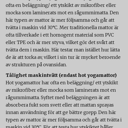
ofta en beläggning/ ett ytskikt av mikrofiber eller
mocka som laminerats mot en rågummimatta. Den
här typen av mattor är mer följsamma och går att
tvätta i maskin vid 30°C. Mer traditionella mattor är
ofta tillverkade i ett homogent material som PVC
eller TPE och är mer styva, vilket gör det svårt att
tvätta dem i maskin. Här testar man istället hur lätta
de är att torka av, vilket i sin tur är mycket beroende
av strukturen på ovansidan.
Tålighet maskintvätt (endast hot yogamattor)
Hot yogamattor har ofta en beläggning/ ett ytskikt
av mikrofiber eller mocka som laminerats mot en
rågummimatta. Syftet med beläggningen är att
absorbera fukt som svett eller att mattan sprayas
innan användning för att ge bättre grepp. Den här
typen av mattor är mer följsamma och går att tvätta i
maskin vid 30°C. För att testa hur ytskiktet håller