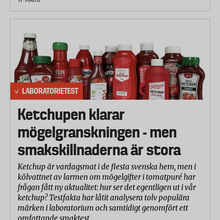
LABORATORIETEST
Ketchupen klarar
mögelgranskningen - men
smakskillnaderna är stora
Ketchup är vardagsmat i de flesta svenska hem, men i
kölvattnet av larmen om mögelgifter i tomatpuré har
frågan fått ny aktualitet: hur ser det egentligen ut i vår
ketchup? Testfakta har låtit analysera tolv populära
märken i laboratorium och samtidigt genomfört ett
omfattande smaktest.