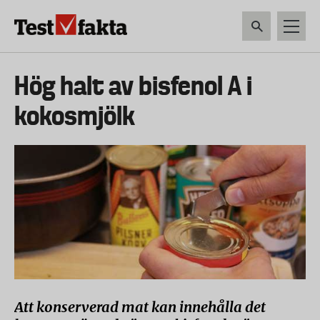
Hoppa
till
huvudinnehåll
HEM & HUSHÅLL
TEKNIK
LIVSMEDEL
VERKTYG & TRÄDGÅRDSREDSK
Huvudmeny
Hög halt av bisfenol A i
ny
kokosmjölk
Att konserverad mat kan innehålla det