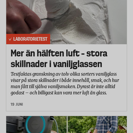
för halten bisfenol A i livsmedel som kommit i
kontakt med epoxylack i konservburkar. Däremot
finns ett så kallat tolererbart dagligt intag, TDI, på 50
mikrogram per kilo kroppsvikt och dag. Men detta
gränsvärde är omdiskuterat eftersom de
LABORATORIETEST
riskbedömningar som gjorts har kommit till
Mer än hälften luft – stora
mycket olika slutsatser.
skillnader i vaniljglassen
År 2011 förbjöd EU bisfenol A i nappflaskor och i
början av 2012 förbjöds ämnet även i
Testfaktas granskning av tolv olika sorters vaniljglass
barnmatsburkar i Sverige. Kemikalieinspektionen
visar på stora skillnader i både innehåll, smak, och hur
man fått till själva vaniljsmaken. Dyrast är inte alltid
har även föreslaget ett förbud mot bisfenol A i
godast – och billigast kan vara mer luft än glass.
kvitton.
19 JUNI