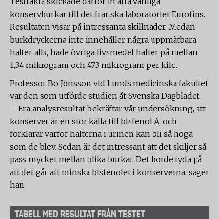
Testfakta skickade därför in åtta vanliga
konservburkar till det franska laboratoriet Eurofins.
Resultaten visar på intressanta skillnader. Medan
burkdryckerna inte innehåller några uppmätbara
halter alls, hade övriga livsmedel halter på mellan
1,34 mikrogram och 473 mikrogram per kilo.
Professor Bo Jönsson vid Lunds medicinska fakultet
var den som utförde studien åt Svenska Dagbladet.
– Era analysresultat bekräftar vår undersökning, att
konserver är en stor källa till bisfenol A, och
förklarar varför halterna i urinen kan bli så höga
som de blev. Sedan är det intressant att det skiljer så
pass mycket mellan olika burkar. Det borde tyda på
att det går att minska bisfenolet i konserverna, säger
han.
TABELL MED RESULTAT FRÅN TESTET