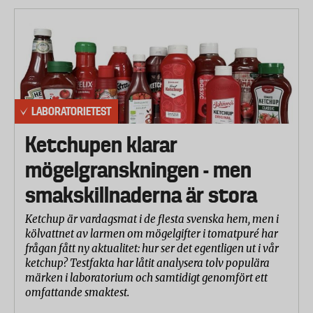
LABORATORIETEST
Ketchupen klarar
mögelgranskningen - men
smakskillnaderna är stora
Ketchup är vardagsmat i de flesta svenska hem, men i
kölvattnet av larmen om mögelgifter i tomatpuré har
frågan fått ny aktualitet: hur ser det egentligen ut i vår
ketchup? Testfakta har låtit analysera tolv populära
märken i laboratorium och samtidigt genomfört ett
omfattande smaktest.