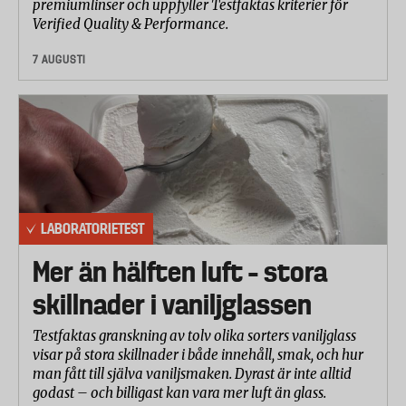
premiumlinser och uppfyller Testfaktas kriterier för
Enligt det internationella centret för
Verified Quality & Performance.
cancerforskning (IARC), som ingår i
världshälsoorganisationen (WHO), är
7 AUGUSTI
tobaksspecifika nitrosaminer ett av de främsta
cancerframkallande ämnena i tobaksprodukter.
Tungmetaller kan på lång sikt leda till en minskad
mental funktion och skada organ som lungor, lever
och njurar. Tungmetaller kan också orsaka cancer.
Det vita tobaksfria snuset innehåller avsevärt
LABORATORIETEST
mycket lägre nivåer av nitrosaminer och
tungmetaller jämfört med det traditionella
Mer än hälften luft – stora
tobakssnuset.
skillnader i vaniljglassen
Nikotinhalten
Testfaktas granskning av tolv olika sorters vaniljglass
Nikotinhalten i tobaksfritt vitt snus varierar stort
visar på stora skillnader i både innehåll, smak, och hur
mellan olika fabrikat och varianter. Urvalet i vår
man fått till själva vaniljsmaken. Dyrast är inte alltid
godast – och billigast kan vara mer luft än glass.
undersökning ligger mellan ca 2,3 mg/portion till