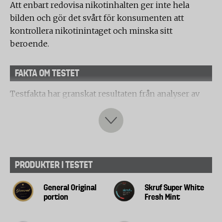
Att enbart redovisa nikotinhalten ger inte hela
bilden och gör det svårt för konsumenten att
kontrollera nikotinintaget och minska sitt
beroende.
FAKTA OM TESTET
Testfakta har granskat resultaten från analyser av
snus som genomförts av det oberoende laboratoriet
Eurofins Scientific
i Lidköping. Analysresultaten
finns tillgängliga på
Nicoleaks
, en informationssida
om innehållet i olika snusprodukter. Bakom denna
står
Haypp Group
som driver e-handel med snus
PRODUKTER I TESTET
och tobaksprodukter.
General Original
Skruf Super White
Testfakta har bland annat tagit del av dessa
portion
Fresh Mint
rapporter samt konsulterat oberoende experter.
Analysen omfattar en mängd olika parametrar där vi