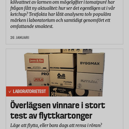
kölvattnet av larmen om mögelgifter i tomatpuré har
frågan fått ny aktualitet: hur ser det egentligen ut i vår
ketchup? Testfakta har låtit analysera tolv populära
märken i laboratorium och samtidigt genomfört ett
omfattande smaktest.
26 JANUARI
LABORATORIETEST
Överlägsen vinnare i stort
test av flyttkartonger
Läge att flytta, eller bara dags att rensa i röran?