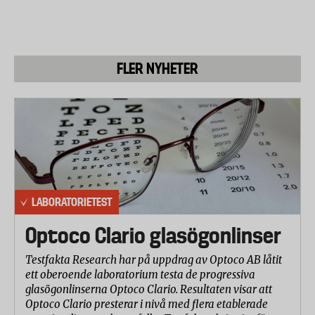
Följande produkter har granskats:
Helwit Violet
FLER NYHETER
VELO Royal Tea
Zyn Violet Licorice
VELO Spicy Pineapple
Zone Berry Fresh
VELO Max Freeze
GRITT Frost Bite
VOLT Deep Freeze
Après Ice Tea Peach
LABORATORIETEST
Lundgrens Rimfrost
Optoco Clario glasögonlinser
Skruf Super White Fresh
Zyn Cool Mint Dry
Testfakta Research har på uppdrag av Optoco AB låtit
General Original portion (som referens)
ett oberoende laboratorium testa de progressiva
glasögonlinserna Optoco Clario. Resultaten visar att
Nitrosaminer och tungmetaller
Optoco Clario presterar i nivå med flera etablerade