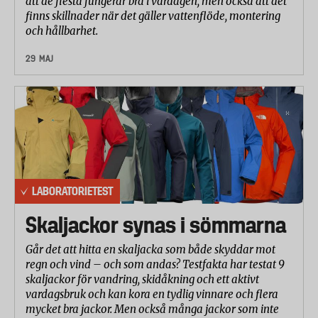
att de flesta fungerar bra i vardagen, men också att det
pH-värde på 9,0.
finns skillnader när det gäller vattenflöde, montering
Ju högre pH-värde desto mer tar kroppen upp.
och hållbarhet.
Snusen i vår granskning varierar mellan pH 8,3 och
29 MAJ
9,5 vilket innebär en skillnad i upptag på mellan 50
och 90 procent av nikotinet i påsen.
LABORATORIETEST
Skaljackor synas i sömmarna
Går det att hitta en skaljacka som både skyddar mot
regn och vind – och som andas? Testfakta har testat 9
skaljackor för vandring, skidåkning och ett aktivt
vardagsbruk och kan kora en tydlig vinnare och flera
mycket bra jackor. Men också många jackor som inte