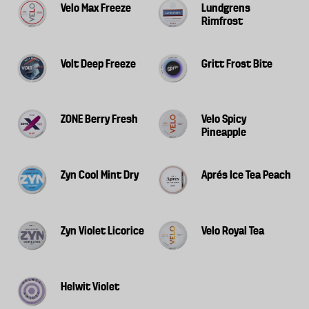
Velo Max Freeze
Lundgrens
i vår granskning fokuserat på nikotinhalten, det
Rimfrost
som påverkar nikotinupptaget och förekomsten av
andra skadliga ämnen.
Volt Deep Freeze
Gritt Frost Bite
Nikotinhalt
PH-värdet
ZONE Berry Fresh
Velo Spicy
Pineapple
Tobaksspecifika nitrosaminer
Arsenik
Zyn Cool Mint Dry
Aprés Ice Tea Peach
Bly
Kadmium
Zyn Violet Licorice
Velo Royal Tea
Krom
Helwit Violet
Nickel