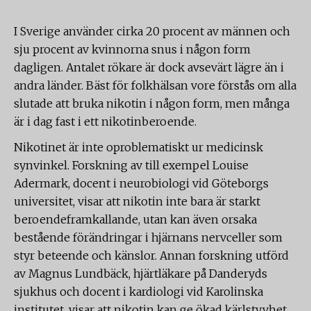
I Sverige använder cirka 20 procent av männen och
sju procent av kvinnorna snus i någon form
dagligen. Antalet rökare är dock avsevärt lägre än i
andra länder. Bäst för folkhälsan vore förstås om alla
slutade att bruka nikotin i någon form, men många
är i dag fast i ett nikotinberoende.
Nikotinet är inte oproblematiskt ur medicinsk
synvinkel. Forskning av till exempel Louise
Adermark, docent i neurobiologi vid Göteborgs
universitet, visar att nikotin inte bara är starkt
beroendeframkallande, utan kan även orsaka
bestående förändringar i hjärnans nervceller som
styr beteende och känslor. Annan forskning utförd
av Magnus Lundbäck, hjärtläkare på Danderyds
sjukhus och docent i kardiologi vid Karolinska
institutet, visar att nikotin kan ge ökad kärlstyvhet