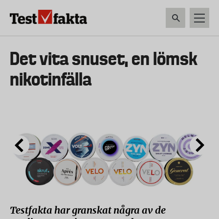
Hoppa
till
huvudinnehåll
HEM & HUSHÅLL
TEKNIK
LIVSMEDEL
VERKTYG & TRÄDGÅRDSREDSK
Huvudmeny
Det vita snuset, en lömsk
ny
nikotinfälla
Testfakta har granskat några av de