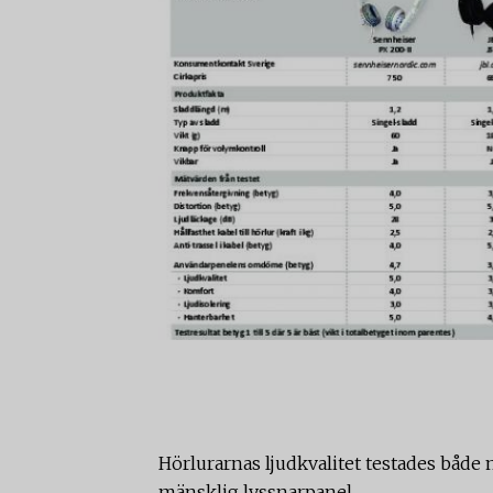
Hörlurarnas ljudkvalitet testades både
mänsklig lyssnarpanel.