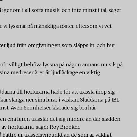
igenom i all sorts musik, och inte minst i tal, säger
när vi lyssnar på mänskliga röster, eftersom vi vet
ket ljud från omgivningen som släpps in, och hur
t ofrivilligt behöva lyssna på någon annans musik på
 sina medresenärer är ljudläckage en viktig
ddarna till hörlurarna hade för att trassla ihop sig -
kar slänga ner sina lurar i väskan. Sladdarna på JBL-
inst. Även Sennheiser klarade sig bra här.
 den ena luren trasslar det sig mindre än där sladden
an av hörlurarna, säger Roy Brooker.
så bättre ur trasselsynpunkt än de som är väldigt