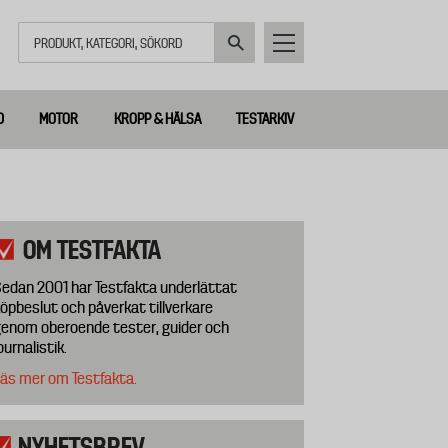
Sök
D
MOTOR
KROPP & HÄLSA
TESTARKIV
OM TESTFAKTA
edan 2001 har Testfakta underlättat
öpbeslut och påverkat tillverkare
enom oberoende tester, guider och
ournalistik.
äs mer om Testfakta.
NYHETSBREV