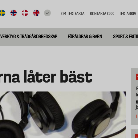
OM TESTFAKTA
KONTAKTA OSS
TESTARKIV
Top
meny
VERKTYG & TRÄDGÅRDSREDSKAP
FÖRÄLDRAR & BARN
SPORT & FRITI
rna låter bäst
S
k
g
j
L