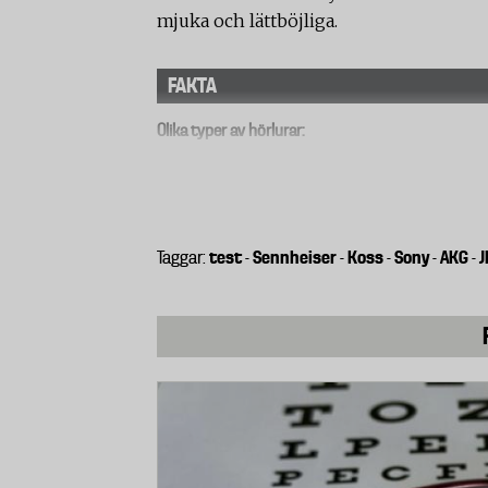
mjuka och lättböjliga.
FAKTA
Olika typer av hörlurar:
On-ear:
Hörlurar som sitter på öronen
In-ear:
små proppar som stoppas in i ö
Over-ear:
Större hörlurar som omslut
test
Sennheiser
Koss
Sony
AKG
J
Taggar:
-
-
-
-
-
Öppna och slutna hörlurar
Hörlurar finns både med öppen, sluten
Lurar med sluten konstruktion isolerar 
att komma både in och ut.
Samtliga on- earlurar i testet är slutna.