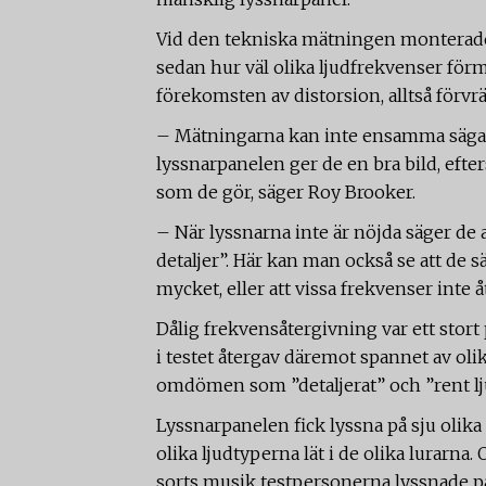
Vid den tekniska mätningen monterades
sedan hur väl olika ljudfrekvenser för
förekomsten av distorsion, alltså förvrä
– Mätningarna kan inte ensamma säga h
lyssnarpanelen ger de en bra bild, efte
som de gör, säger Roy Brooker.
– När lyssnarna inte är nöjda säger de at
detaljer”. Här kan man också se att de 
mycket, eller att vissa frekvenser inte å
Dålig frekvensåtergivning var ett stort 
i testet återgav däremot spannet av olik
omdömen som ”detaljerat” och ”rent lj
Lyssnarpanelen fick lyssna på sju olika
olika ljudtyperna lät i de olika lurar
sorts musik testpersonerna lyssnade p