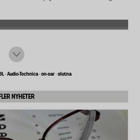
rat
er öronen
BL
Audio-Technica
on-ear
slutna
-
-
-
, och halvöppen konstruktion.
FLER NYHETER
generellt sätt bättre än öppna, och hindrar ljud från