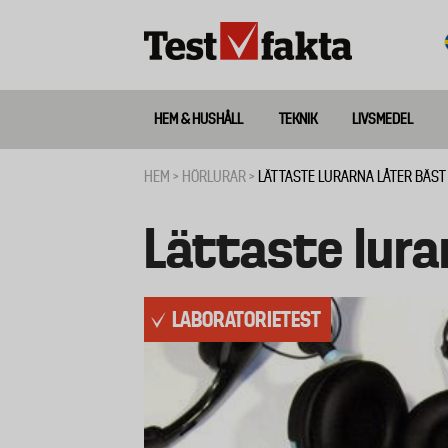
Hoppa
till
huvudinnehåll
HEM & HUSHÅLL
TEKNIK
LIVSMEDEL
Huvudmeny
ny
HEM
HÖRLURAR
LÄTTASTE LURARNA LÅTER BÄST
Länkstig
Lättaste lura
LABORATORIETEST