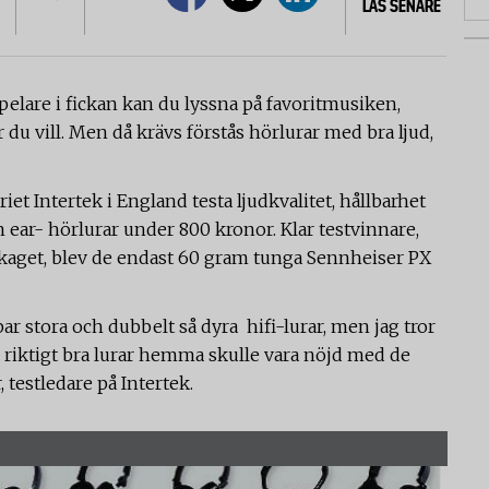
LÄS SENARE
elare i fickan kan du lyssna på favoritmusiken,
u vill. Men då krävs förstås hörlurar med bra ljud,
riet Intertek i England testa ljudkvalitet, hållbarhet
 ear- hörlurar under 800 kronor. Klar testvinnare,
ckaget, blev de endast 60 gram tunga Sennheiser PX
 par stora och dubbelt så dyra hifi-lurar, men jag tror
 riktigt bra lurar hemma skulle vara nöjd med de
, testledare på Intertek.