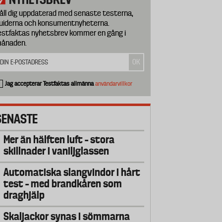
åll dig uppdaterad med senaste testerna,
uiderna och konsumentnyheterna.
estfaktas nyhetsbrev kommer en gång i
ånaden.
Jag accepterar Testfaktas allmänna
användarvillkor
SENASTE
Mer än hälften luft – stora
skillnader i vaniljglassen
Automatiska slangvindor i hårt
test – med brandkåren som
draghjälp
Skaljackor synas i sömmarna