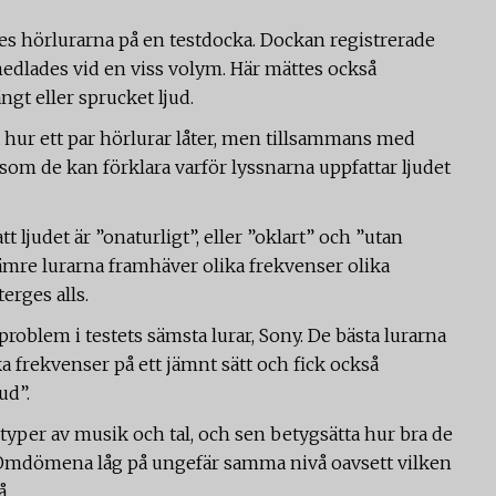
 hörlurarna på en testdocka. Dockan registrerade
medlades vid en viss volym. Här mättes också
ngt eller sprucket ljud.
ur ett par hörlurar låter, men tillsammans med
rsom de kan förklara varför lyssnarna uppfattar ljudet
t ljudet är ”onaturligt”, eller ”oklart” och ”utan
sämre lurarna framhäver olika frekvenser olika
terges alls.
problem i testets sämsta lurar, Sony. De bästa lurarna
a frekvenser på ett jämnt sätt och fick också
ud”.
 typer av musik och tal, och sen betygsätta hur bra de
na. Omdömena låg på ungefär samma nivå oavsett vilken
å.