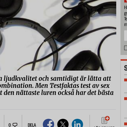
H
g
T
m
 ljudkvalitet och samtidigt är lätta att
ombination. Men Testfaktas test av sex
tt den nättaste luren också har det bästa
0
DELA