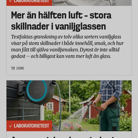
LABORATORIETEST
nya begränsningen ska kunna träda i kraft under 2018.
Mer än hälften luft – stora
Källa: Kemi
skillnader i vaniljglassen
Testfaktas granskning av tolv olika sorters vaniljglass
visar på stora skillnader i både innehåll, smak, och hur
man fått till själva vaniljsmaken. Dyrast är inte alltid
godast – och billigast kan vara mer luft än glass.
19 JUNI
LABORATORIETEST