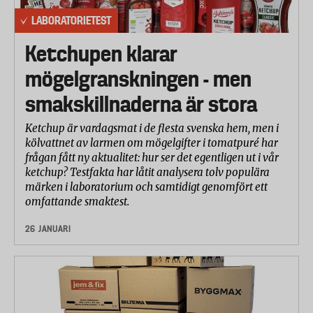
LABORATORIETEST
Ketchupen klarar
mögelgranskningen - men
smakskillnaderna är stora
Ketchup är vardagsmat i de flesta svenska hem, men i
kölvattnet av larmen om mögelgifter i tomatpuré har
frågan fått ny aktualitet: hur ser det egentligen ut i vår
ketchup? Testfakta har låtit analysera tolv populära
märken i laboratorium och samtidigt genomfört ett
omfattande smaktest.
26 JANUARI