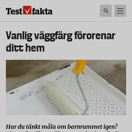
Hoppa
till
huvudinnehåll
HEM & HUSHÅLL
TEKNIK
LIVSMEDEL
VERKTYG & TRÄDGÅRDSREDSK
Huvudmeny
Vanlig väggfärg förorenar
ny
ditt hem
Har du tänkt måla om barnrummet igen?