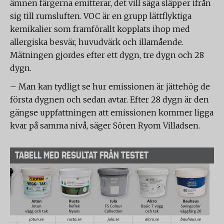
ämnen färgerna emitterar, det vill säga släpper ifrån
sig till rumsluften. VOC är en grupp lättflyktiga
kemikalier som framförallt kopplats ihop med
allergiska besvär, huvudvärk och illamående.
Mätningen gjordes efter ett dygn, tre dygn och 28
dygn.
– Man kan tydligt se hur emissionen är jättehög de
första dygnen och sedan avtar. Efter 28 dygn är den
gängse uppfattningen att emissionen kommer ligga
kvar på samma nivå, säger Sören Ryom Villadsen.
TABELL MED RESULTAT FRÅN TESTET