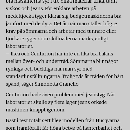
bra maskinerna syr i tre olika material: trikå, tunn
viskos och jeans. För enklare arbeten på
medeltjocka tyger klarar sig budgetmaskinerna bra
jämfört med de dyra. Det är när man ställer högre
krav på sömmarna och arbetar med tunnare eller
tjockare tyger som skillnaderna märks, enligt
laboratoriet.
– Ikea och Centurion har inte en lika bra balans
mellan över- och undertråd. Sömmarna blir något
rynkiga och buckliga när man syr med
standardinställningarna. Troligtvis är tråden för hårt
spänd, säger Simonetta Granello.
Centurion hade även problem med jeanstyg. När
laboratoriet skulle sy flera lager jeans orkade
maskinen knappt igenom.
Bäst i test totalt sett blev modellen från Husqvarna,
som framförallt får höga betyg på hanterbarhet och