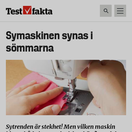
Hoppa
till
huvudinnehåll
HEM & HUSHÅLL
TEKNIK
LIVSMEDEL
VERKTYG & TRÄDGÅRDSREDSK
Huvudmeny
Symaskinen synas i
ny
sömmarna
Sytrenden är stekhet! Men vilken maskin