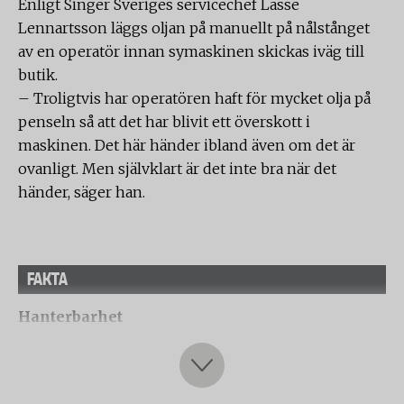
Enligt Singer Sveriges servicechef Lasse
Lennartsson läggs oljan på manuellt på nålstånget
av en operatör innan symaskinen skickas iväg till
butik.
– Troligtvis har operatören haft för mycket olja på
penseln så att det har blivit ett överskott i
maskinen. Det här händer ibland även om det är
ovanligt. Men självklart är det inte bra när det
händer, säger han.
FAKTA
Hanterbarhet
Laboratoriet har undersökt och bedömt
maskinernas inställningsmöjligheter samt hur lätta
och bra de är att använda. Följande aspekter har