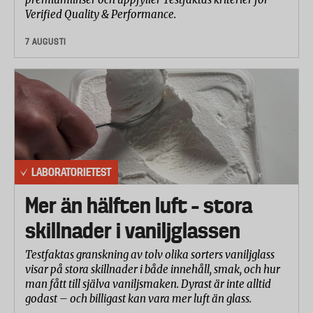
mätte man även förskjutningen mellan två
Verified Quality & Performance.
ihopsydda tyglager. Och för trikå mätte man
sömmens töjningsmöjlighet – det vill säga hur
7 AUGUSTI
mycket man kan dra i tyget (sömmen) innan tråden
går av.
Betygsättning
De olika delmomenten har viktats samman till ett
totalbetyg enligt följande: Hanterbarhet och
inställningar 40 procent.
LABORATORIETEST
Sömnad: 60 procent (Viskos 33 procent, Trikå 33
Mer än hälften luft – stora
procent, Jeans 33 procent)
skillnader i vaniljglassen
Testfaktas granskning av tolv olika sorters vaniljglass
visar på stora skillnader i både innehåll, smak, och hur
man fått till själva vaniljsmaken. Dyrast är inte alltid
godast – och billigast kan vara mer luft än glass.