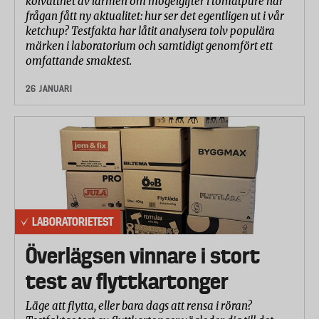
kölvattnet av larmen om mögelgifter i tomatpuré har
frågan fått ny aktualitet: hur ser det egentligen ut i vår
ketchup? Testfakta har låtit analysera tolv populära
märken i laboratorium och samtidigt genomfört ett
omfattande smaktest.
26 JANUARI
LABORATORIETEST
Överlägsen vinnare i stort
test av flyttkartonger
Läge att flytta, eller bara dags att rensa i röran?