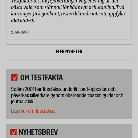
Testfaktas test av flyttkartonger vägleder dig till det
bästa valet som står pall för både lyft och stapling. Två
kartonger fick godkänt, resten klarade inte att uppfylla
alla kraven.
2 JANUARI
FLER NYHETER
OM TESTFAKTA
Sedan 2001 har Testfakta underlättat köpbeslut och
påverkat tillverkare genom oberoende tester, guider och
journalistik.
Läs mer om Testfakta.
NYHETSBREV