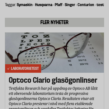
bedömts och vägts in i betyget:
Symaskin
Husqvarna
Pfaff
Singer
Centurion
test
Taggar:
-
-
-
-
-
- Lampsken
- Bullernivå
FLER NYHETER
- Trådknivens placering och funktion
- Pressarfotens läge och funktion
- Friarmens omfång
- Arbetsytans storlek
- Antal stygn per 10 cm vid normalinställning
Sömnad
LABORATORIETEST
Optoco Clario glasögonlinser
Laboratoriet har undersökt hur bra maskinerna syr i
tre olika material – tunn viskos, trikå och jeans – i
Testfakta Research har på uppdrag av Optoco AB låtit
två och fyra lager tyg. En bedömning gjordes av
ett oberoende laboratorium testa de progressiva
sömmens jämnhet, om det uppstått sömrynkor,
glasögonlinserna Optoco Clario. Resultaten visar att
Optoco Clario presterar i nivå med flera etablerade
samt balansen mellan över och undertråd. På viskos
premiumlinser och uppfyller Testfaktas kriterier för