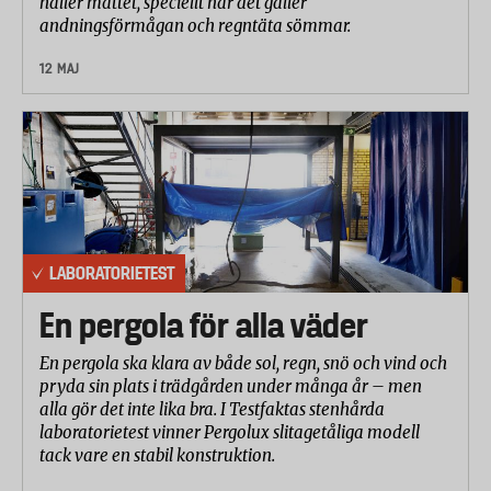
håller måttet, speciellt när det gäller
andningsförmågan och regntäta sömmar.
12 MAJ
LABORATORIETEST
En pergola för alla väder
En pergola ska klara av både sol, regn, snö och vind och
pryda sin plats i trädgården under många år – men
alla gör det inte lika bra. I Testfaktas stenhårda
laboratorietest vinner Pergolux slitagetåliga modell
tack vare en stabil konstruktion.