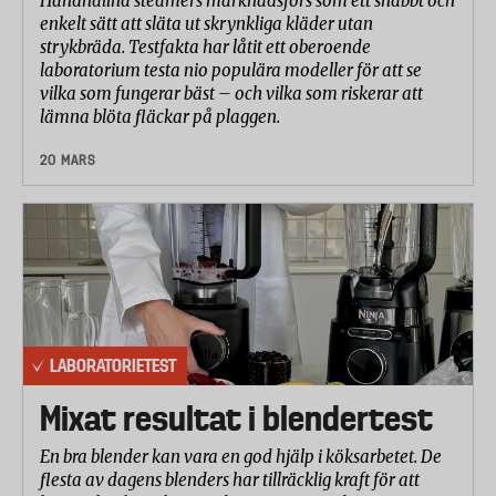
Handhållna steamers marknadsförs som ett snabbt och
enkelt sätt att släta ut skrynkliga kläder utan
strykbräda. Testfakta har låtit ett oberoende
laboratorium testa nio populära modeller för att se
vilka som fungerar bäst – och vilka som riskerar att
lämna blöta fläckar på plaggen.
20 MARS
LABORATORIETEST
Mixat resultat i blendertest
En bra blender kan vara en god hjälp i köksarbetet. De
flesta av dagens blenders har tillräcklig kraft för att