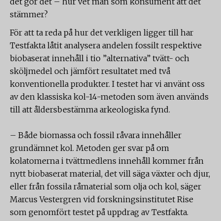
det gör det – hur vet man som konsument att det
stämmer?
För att ta reda på hur det verkligen ligger till har
Testfakta låtit analysera andelen fossilt respektive
biobaserat innehåll i tio ”alternativa” tvätt- och
sköljmedel och jämfört resultatet med två
konventionella produkter. I testet har vi använt oss
av den klassiska kol-14-metoden som även används
till att åldersbestämma arkeologiska fynd.
– Både biomassa och fossil råvara innehåller
grundämnet kol. Metoden ger svar på om
kolatomerna i tvättmedlens innehåll kommer från
nytt biobaserat material, det vill säga växter och djur,
eller från fossila råmaterial som olja och kol, säger
Marcus Vestergren vid forskningsinstitutet Rise
som genomfört testet på uppdrag av Testfakta.