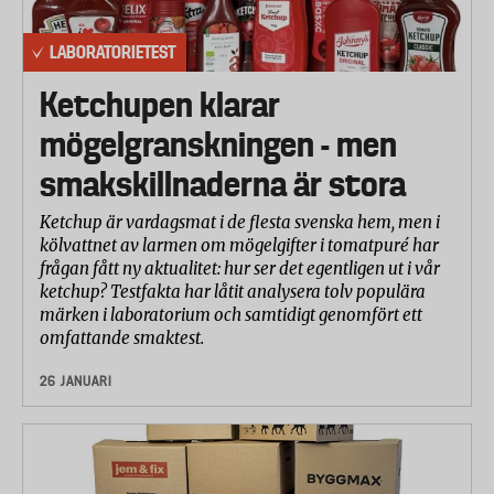
LABORATORIETEST
Ketchupen klarar
mögelgranskningen - men
smakskillnaderna är stora
Ketchup är vardagsmat i de flesta svenska hem, men i
kölvattnet av larmen om mögelgifter i tomatpuré har
frågan fått ny aktualitet: hur ser det egentligen ut i vår
ketchup? Testfakta har låtit analysera tolv populära
märken i laboratorium och samtidigt genomfört ett
omfattande smaktest.
26 JANUARI