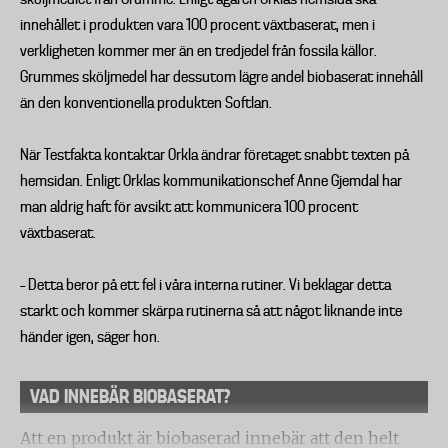
innehållet i produkten vara 100 procent växtbaserat, men i
verkligheten kommer mer än en tredjedel från fossila källor.
Grummes sköljmedel har dessutom lägre andel biobaserat innehåll
än den konventionella produkten Softlan.
När Testfakta kontaktar Orkla ändrar företaget snabbt texten på
hemsidan. Enligt Orklas kommunikationschef Anne Gjemdal har
man aldrig haft för avsikt att kommunicera 100 procent
växtbaserat.
– Detta beror på ett fel i våra interna rutiner. Vi beklagar detta
starkt och kommer skärpa rutinerna så att något liknande inte
händer igen, säger hon.
VAD INNEBÄR BIOBASERAT?
Att en produkt är biobaserad innebär att den helt