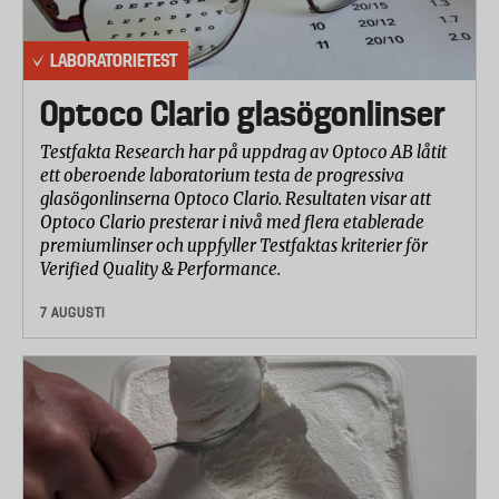
olja och naturgas). Biomassa innehåller en känd
mängd av kolisotopen C-14 medan fossila material
LABORATORIETEST
innehåller signifikant mindre del C-14 eller i princip
ingen C14 alls (kol, olja och naturgas). Metoden
Optoco Clario glasögonlinser
fastställer den totala mängden kol och hur stor
Testfakta Research har på uppdrag av Optoco AB låtit
andel som är biobaserat. Grundämnen som syre,
ett oberoende laboratorium testa de progressiva
väte eller svavel är inte inräknade.
glasögonlinserna Optoco Clario. Resultaten visar att
Optoco Clario presterar i nivå med flera etablerade
* Flytande tvätt- och sköljmedel innehåller även en
premiumlinser och uppfyller Testfaktas kriterier för
hel del vatten. Denna andel är inte inräknad i
Verified Quality & Performance.
resultaten eftersom vatten inte innehåller kol och
kan anses neutralt i sammanhanget.
7 AUGUSTI