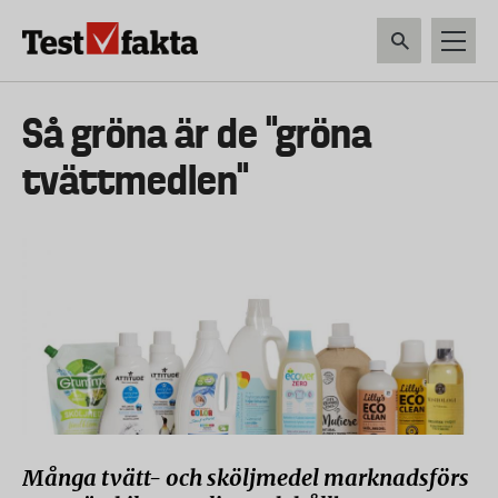
Hoppa
till
huvudinnehåll
HEM & HUSHÅLL
TEKNIK
LIVSMEDEL
VERKTYG & TRÄDGÅRDSREDSK
Huvudmeny
Så gröna är de ”gröna
ny
tvättmedlen”
Många tvätt- och sköljmedel marknadsförs