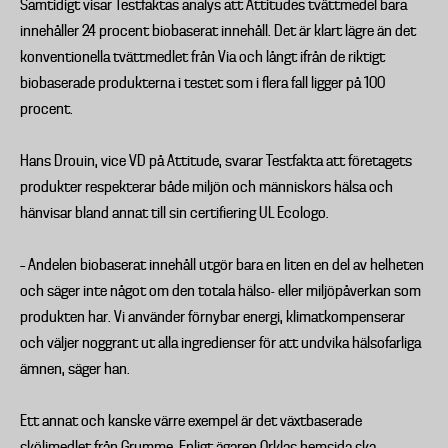
Samtidigt visar Testfaktas analys att Attitudes tvättmedel bara
innehåller 24 procent biobaserat innehåll. Det är klart lägre än det
konventionella tvättmedlet från Via och långt ifrån de riktigt
biobaserade produkterna i testet som i flera fall ligger på 100
procent.
Hans Drouin, vice VD på Attitude, svarar Testfakta att företagets
produkter respekterar både miljön och människors hälsa och
hänvisar bland annat till sin certifiering UL Ecologo.
– Andelen biobaserat innehåll utgör bara en liten en del av helheten
och säger inte något om den totala hälso- eller miljöpåverkan som
produkten har. Vi använder förnybar energi, klimatkompenserar
och väljer noggrant ut alla ingredienser för att undvika hälsofarliga
ämnen, säger han.
Ett annat och kanske värre exempel är det växtbaserade
sköljmedlet från Grumme. Enligt ägaren Orklas hemsida ska