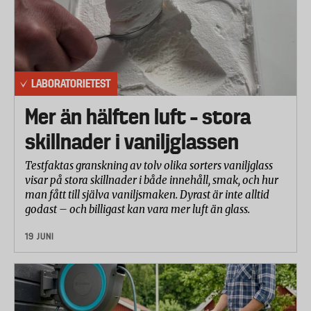
- Gardol GLS 250
- Ryobi RBV3000VP
- Skil FO150790AA
I testet använde laboratoriet en panel av erfarna
LABORATORIETEST
medarbetare som bedömde varje lövblås utifrån
Mer än hälften luft – stora
olika aspekter på en skala från 1-5.
skillnader i vaniljglassen
Blåsa ihop löv i en hög
Blåsförmågan undersöktes både på hård asfalterad
Testfaktas granskning av tolv olika sorters vaniljglass
yta och på gräsmatta. Tre kilo blöta löv spreds ut på
visar på stora skillnader i både innehåll, smak, och hur
ett cirka tio kvadrat stort område. Därefter
man fått till själva vaniljsmaken. Dyrast är inte alltid
godast – och billigast kan vara mer luft än glass.
undersökte paneldeltagarna hur snabbt och
effektivt det gick att blåsa ihop löven till en fin liten
19 JUNI
hög. Även själva ansträngningen bedömdes.
Dessutom mätte laboratoriet blåshastigheten (m/s)
på varje maskin.
Suga upp löv och mala ned dem