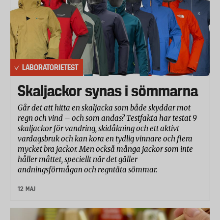
- Hur lätt det är att stänga av och på maskinen
- Hur lätt det är att rengöra maskinen
- Oljud
- Vibrationer
- Allmän komfort
LABORATORIETEST
Betygsättning
Skaljackor synas i sömmarna
För att få fram ett totalbetyg har resultaten från de
olika momenten getts följande vikt: Blåsa ihop löv
Går det att hitta en skaljacka som både skyddar mot
60 procent, suga upp löv och kompostera 20
regn och vind – och som andas? Testfakta har testat 9
procent, användarvänlighet 10 procent, bullernivå 5
skaljackor för vandring, skidåkning och ett aktivt
vardagsbruk och kan kora en tydlig vinnare och flera
procent, blåshastighet 5 procent.
mycket bra jackor. Men också många jackor som inte
håller måttet, speciellt när det gäller
andningsförmågan och regntäta sömmar.
12 MAJ