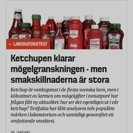
LABORATORIETEST
Ketchupen klarar
mögelgranskningen - men
smakskillnaderna är stora
Ketchup är vardagsmat i de flesta svenska hem, men i
kölvattnet av larmen om mögelgifter i tomatpuré har
frågan fått ny aktualitet: hur ser det egentligen ut i vår
ketchup? Testfakta har låtit analysera tolv populära
märken i laboratorium och samtidigt genomfört ett
omfattande smaktest.
26 JANUARI