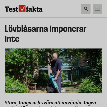
Hoppa
till
huvudinnehåll
HEM & HUSHÅLL
TEKNIK
LIVSMEDEL
VERKTYG & TRÄDGÅRDSREDSK
Huvudmeny
Lövblåsarna imponerar
ny
inte
Stora, tunga och svåra att använda. Ingen