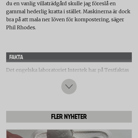
du en vanlig villaträdgård skulle jag föreslå en
gammal hederlig kratta i stället. Maskinerna är dock
bra på att mala ner löven för kompostering, säger
Phil Rhodes.
FAKTA
Det engelska laboratoriet Intertek har på Testfaktas
uppdrag jämfört sex elektriska lövblåsar med sug
och komposteringskvarn. Alla maskiner i testet kan
alltså både användas till att blåsa bort eller blåsa
ihop löv i en hög samt suga upp och mala ned dem.
Följande lövblåsar har undersökts:
FLER NYHETER
- Black & Decker GW 2600
- Biltema
- Flymo Twister 2200 XV