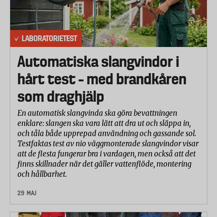
Sugförmågan undersöktes på gräsmatta.
Paneldeltagarna undersökte hur snabbt och
effektivt det gick att suga upp löven, mala ned dem
LABORATORIETEST
samt tömma påsen. Även ansträngningen
Automatiska slangvindor i
bedömdes. Dessutom mätte laboratoriet
hårt test – med brandkåren
sughastigheten (m/s) på varje maskin.
som draghjälp
Användarvänlighet
Laboratoriet jämförde också maskinernas
En automatisk slangvinda ska göra bevattningen
användarvänlighet på en rad olika områden.
enklare: slangen ska vara lätt att dra ut och släppa in,
Följande parametrar har bedömts:
och tåla både upprepad användning och gassande sol.
Testfaktas test av nio väggmonterade slangvindor visar
- Instruktionboken
att de flesta fungerar bra i vardagen, men också att det
- Hur lätt det är att slå om från blås till sug
finns skillnader när det gäller vattenflöde, montering
- Hur lätt det är att byta påsen och tömma påsen
och hållbarhet.
- Handtagens och remmarnas komfort
29 MAJ
- Maskinens höjd och vikt under användande
- Hur lätt det är att använda maskinens funktioner