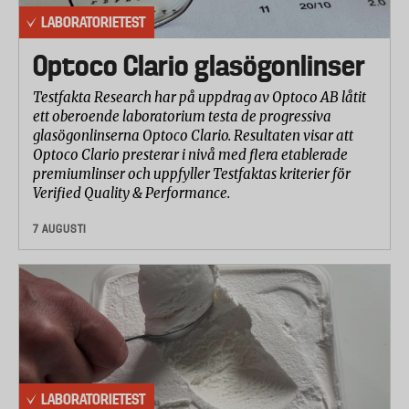
- Borra i metall med 10 millimeters borr. *
LABORATORIETEST
Laboratoriet mätte också hur bra borren sitter fast i
Optoco Clario glasögonlinser
skruvdragaren. I två fall (Meec och Cocraft) drar
borren för mycket i sidled vilket ger en instabil
Testfakta Research har på uppdrag av Optoco AB låtit
borrning och risk för att borrhålet blir för stort.
ett oberoende laboratorium testa de progressiva
glasögonlinserna Optoco Clario. Resultaten visar att
Optoco Clario presterar i nivå med flera etablerade
Skruvdragning och lossa skruvar
premiumlinser och uppfyller Testfaktas kriterier för
Laboratoriet genomförde ett praktiskt test där man
Verified Quality & Performance.
bedömde hur bra maskinerna är på att skruva i
7 AUGUSTI
skruvar i två olika material:
- Mjukare träslag (från barrträd). Testet
genomfördes med både 5x40 millimeters skruvar
och 6x40 millimeters skruvar.
- Genom gipsskiva in i plåt med 3x45 millimeters
skruvar.
Laboratoriet jämförde kraftfullheten hos
LABORATORIETEST