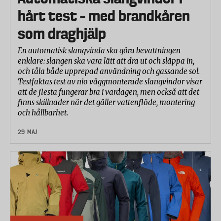
Batteri och laddare
hårt test – med brandkåren
som draghjälp
Batteriets kapacitet mättes genom att ladda
batterierna fulla och därefter skruva i 5x40-
En automatisk slangvinda ska göra bevattningen
millimeters skruvar till dess att batterierna la av. Ju
enklare: slangen ska vara lätt att dra ut och släppa in,
fler skruvar desto högre kapacitet.
och tåla både upprepad användning och gassande sol.
Testfaktas test av nio väggmonterade slangvindor visar
att de flesta fungerar bra i vardagen, men också att det
Tiden det tar att ladda upp ett urladdat batteri med
finns skillnader när det gäller vattenflöde, montering
medföljande laddare mättes.
och hållbarhet.
29 MAJ
Dessutom undersöktes huruvida maskinen stänger
av sig innan batteriet är helt urladdat.
Hantering och användning
Två testpersoner har bedömt hur skruvdragarna är
att arbeta med och hantera. Här har man undersökt
saker som maskinens ergonomi och balans, hur lätt