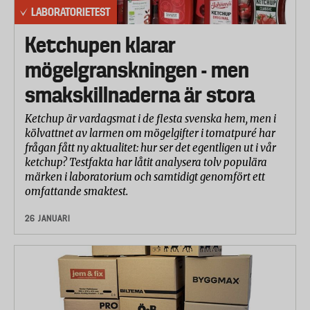
LABORATORIETEST
Ketchupen klarar
mögelgranskningen - men
smakskillnaderna är stora
Ketchup är vardagsmat i de flesta svenska hem, men i
kölvattnet av larmen om mögelgifter i tomatpuré har
frågan fått ny aktualitet: hur ser det egentligen ut i vår
ketchup? Testfakta har låtit analysera tolv populära
märken i laboratorium och samtidigt genomfört ett
omfattande smaktest.
26 JANUARI