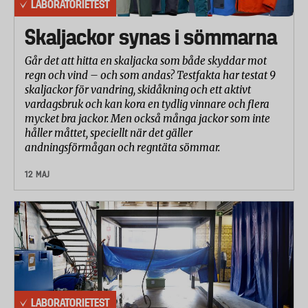
det är att ändra hastighet, växel och vridmoment
LABORATORIETEST
samt byta bits och borr. Man undersökte även om
Skaljackor synas i sömmarna
maskinen har en lampa för att lysa upp arbetsytan
och hur väl den fungerar.
Går det att hitta en skaljacka som både skyddar mot
regn och vind – och som andas? Testfakta har testat 9
skaljackor för vandring, skidåkning och ett aktivt
Laboratoriet testade hur mycket skruvdragarna
vardagsbruk och kan kora en tydlig vinnare och flera
vibrerar genom att mäta accelerationen i handtaget
mycket bra jackor. Men också många jackor som inte
vid borrning med 10 millimeters borr i metall.
håller måttet, speciellt när det gäller
andningsförmågan och regntäta sömmar.
12 MAJ
LABORATORIETEST