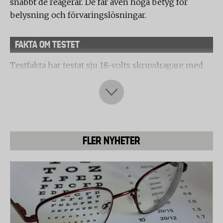
snabbt de reagerar. De får även höga betyg för
belysning och förvaringslösningar.
FAKTA OM TESTET
Testfakta har testat sju 18-volts skruvdragare med
borrfunktion. Ingen av borrskruvdragarna hade
slagborrfunktion. Testet är utfört av det tyska
laboratoriet PZT.
Borrning
FLER NYHETER
Laboratoriet genomförde ett praktiskt test där man
bedömde borrfunktionen i olika material:
- Mjukare träslag (från barrträd) med 6 millimeters
borr.
- Hårdare träslag (från lövträd) med 6 millimeters
borr.
- Förborra i metall med 4 millimeters borr.