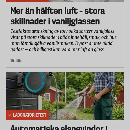
maskinerna genom att mäta penetrationsdjupet vid
Mer än hälften luft – stora
skruvning i olika material:
- 8x80 millimeters skruvar i mjukare träslag (från
skillnader i vaniljglassen
barrträd) med max vridmoment, 75% av max samt
Testfaktas granskning av tolv olika sorters vaniljglass
50% av max.
visar på stora skillnader i både innehåll, smak, och hur
- 6x40 millimeters skruvar i hårdare träslag (från
man fått till själva vaniljsmaken. Dyrast är inte alltid
lövträd) med max vridmoment.
godast – och billigast kan vara mer luft än glass.
- 8x80 millimeters skruvar i hårdare träslag (från
19 JUNI
lövträd) med max vridmoment.
- 3x45 millimeters skruvar genom gipsskiva in i
plåt.
Laboratoriet undersökte även skruvdragarnas
förmåga att lossa hårt åtsittande skruvar. En M8
maskinskruv hölls fast med en successivt ökande
LABORATORIETEST
motkraft. Här noterades hur hög motkraft som
skruvdragaren kunde lossa.
Automatiska slangvindor i