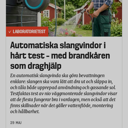
Skivad bagel: Brödrostarna har testats med
rumstempererade bagels, delade på längden. Syftet
har varit att se om brödfacket klarar bagelns storlek
utan att fastna och att rostningen fungerar
LABORATORIETEST
tillfredställande.
Automatiska slangvindor i
Brödvärmare: De tre brödrostar som har galler för
hårt test – med brandkåren
brödvärme har testats med skivade tekakor.
som draghjälp
Rostning och uppvärmning av tekakorna har
kontrollerats.
En automatisk slangvinda ska göra bevattningen
Uppvärmning: De brödrostar som har funktionen
enklare: slangen ska vara lätt att dra ut och släppa in,
och tåla både upprepad användning och gassande sol.
”reheat” har testats för att kontrollera om redan
Testfaktas test av nio väggmonterade slangvindor visar
rostat bröd som svalnat kan värmas upp igen på ett
att de flesta fungerar bra i vardagen, men också att det
tillfredställande sätt.
finns skillnader när det gäller vattenflöde, montering
och hållbarhet.
Funktionalitet/hanterbarhet: Varje brödrost har
testats för att kontrollera hur lätt den är att använda.
29 MAJ