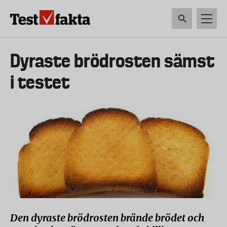
Hoppa
till
huvudinnehåll
HEM & HUSHÅLL
TEKNIK
LIVSMEDEL
VERKTYG & TRÄDGÅRDSREDSK
Huvudmeny
Dyraste brödrosten sämst
ny
i testet
Den dyraste brödrosten brände brödet och