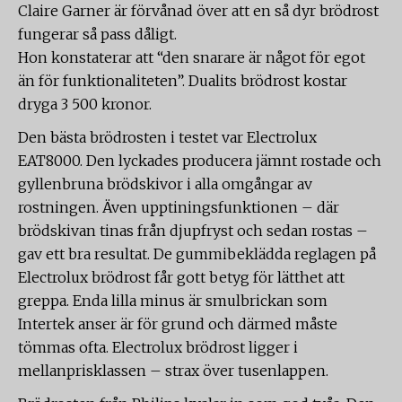
Claire Garner är förvånad över att en så dyr brödrost
fungerar så pass dåligt.
Hon konstaterar att “den snarare är något för egot
än för funktionaliteten”. Dualits brödrost kostar
dryga 3 500 kronor.
Den bästa brödrosten i testet var Electrolux
EAT8000. Den lyckades producera jämnt rostade och
gyllenbruna brödskivor i alla omgångar av
rostningen. Även upptiningsfunktionen – där
brödskivan tinas från djupfryst och sedan rostas –
gav ett bra resultat. De gummibeklädda reglagen på
Electrolux brödrost får gott betyg för lätthet att
greppa. Enda lilla minus är smulbrickan som
Intertek anser är för grund och därmed måste
tömmas ofta. Electrolux brödrost ligger i
mellanprisklassen – strax över tusenlappen.