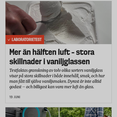
Följande brödrostar har testats: OBH Nordica Toast
Avanti, Philips HD2686, Dualit New Generation
Toaster, Electrolux EAT8000, Clas Ohlson/Coline,
Jula/Menuett, C3 Compact och Braun Sommelier.
Laboratorietestet har omfattat följande
LABORATORIETEST
moment:
Mer än hälften luft – stora
Rostning brödskivor: Rumstempererade brödskivor
har rostats. Brödrostarna har ställts in för att det ska
skillnader i vaniljglassen
bli ”gyllenbruna” brödskivor som resultat. Den
Testfaktas granskning av tolv olika sorters vaniljglass
första omgången rostning har sedan jämförts med
visar på stora skillnader i både innehåll, smak, och hur
ytterligare två rostningar då brödrostarna har körts
man fått till själva vaniljsmaken. Dyrast är inte alltid
utan att få svalna mellan rostningarna.
godast – och billigast kan vara mer luft än glass.
Upptining/rostning brödskivor: De brödrostar som
19 JUNI
har funktionen ”defrost” har testats för att
kontrollera om upptining av frysta brödskivor och
rostning av dessa fungerar tillfredställande.