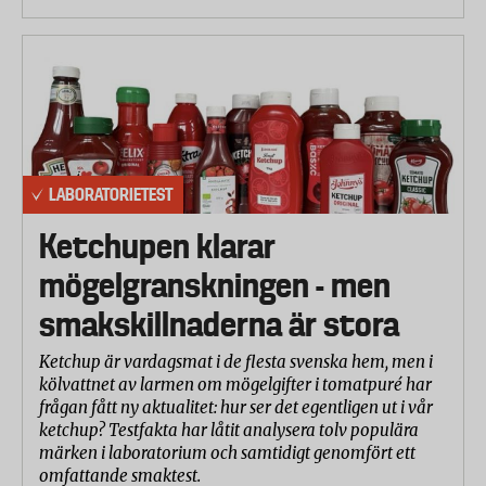
LABORATORIETEST
Ketchupen klarar
mögelgranskningen - men
smakskillnaderna är stora
Ketchup är vardagsmat i de flesta svenska hem, men i
kölvattnet av larmen om mögelgifter i tomatpuré har
frågan fått ny aktualitet: hur ser det egentligen ut i vår
ketchup? Testfakta har låtit analysera tolv populära
märken i laboratorium och samtidigt genomfört ett
omfattande smaktest.