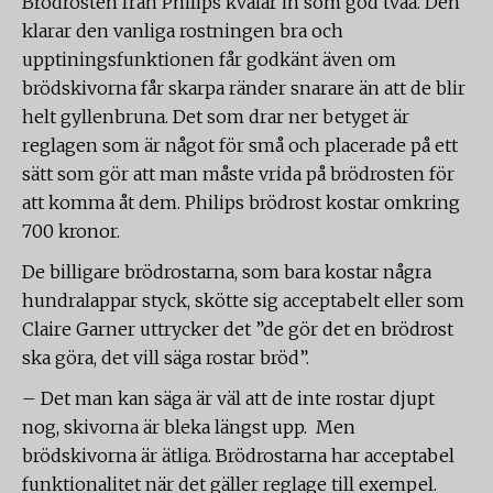
Brödrosten från Philips kvalar in som god tvåa. Den
klarar den vanliga rostningen bra och
upptiningsfunktionen får godkänt även om
brödskivorna får skarpa ränder snarare än att de blir
helt gyllenbruna. Det som drar ner betyget är
reglagen som är något för små och placerade på ett
sätt som gör att man måste vrida på brödrosten för
att komma åt dem. Philips brödrost kostar omkring
700 kronor.
De billigare brödrostarna, som bara kostar några
hundralappar styck, skötte sig acceptabelt eller som
Claire Garner uttrycker det ”de gör det en brödrost
ska göra, det vill säga rostar bröd”.
– Det man kan säga är väl att de inte rostar djupt
nog, skivorna är bleka längst upp. Men
brödskivorna är ätliga. Brödrostarna har acceptabel
funktionalitet när det gäller reglage till exempel.