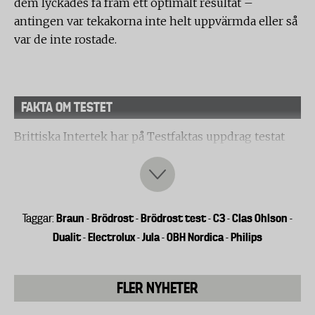
dem lyckades få fram ett optimalt resultat –
antingen var tekakorna inte helt uppvärmda eller så
var de inte rostade.
FAKTA OM TESTET
Brittiska Intertek har på Testfaktas uppdrag testat
åtta brödrostar. Syftet med testet har varit att visa
skillnader i effektivitet och funktionalitet. Samtliga
testade brödrostar har fack för två brödskivor, och
det bröd som använts i testet har varit vitt
Braun
Brödrost
Brödrost test
C3
Clas Ohlson
Taggar:
-
-
-
-
-
färdigskivat av märkena Kingsmill och Love to
Dualit
Electrolux
Jula
OBH Nordica
Philips
-
-
-
-
Toast.
Angivna cirkaprisuppgifter baseras på information
FLER NYHETER
från några av de större återförsäljarna. Priserna kan
dock variera mellan olika återförsäljare.