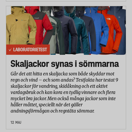
Följande har kontrollerats: att lägga i och ta ur
brödskivor, att använda reglage, indikatorlampor,
sladdförvaring, rengöring av smulbricka och
instruktionsbok.
Totalbetyget är ett viktat medelvärde av resultaten
från de olika delmomenten, där rostning skivor fått
LABORATORIETEST
vikten 50 procent, upptining/rostning 13 procent,
skivad bagel, brödvärmare och uppvärmning 4
Skaljackor synas i sömmarna
procent vardera samt funktionalitet/hanterbarhet 25
procent. Skillnader i funktioner som
Går det att hitta en skaljacka som både skyddar mot
regn och vind – och som andas? Testfakta har testat 9
upptining/rostning, brödvärmare och uppvärmning
skaljackor för vandring, skidåkning och ett aktivt
beaktats i betygsättningen.
vardagsbruk och kan kora en tydlig vinnare och flera
mycket bra jackor. Men också många jackor som inte
håller måttet, speciellt när det gäller
andningsförmågan och regntäta sömmar.
12 MAJ