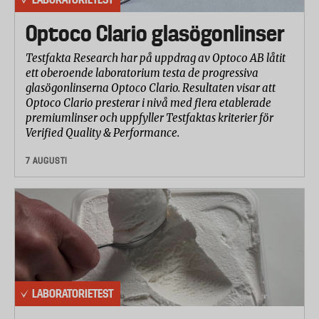
Finish Quantum
Optoco Clario glasögonlinser
Änglamark All-in-one
Testfakta Research har på uppdrag av Optoco AB låtit
ett oberoende laboratorium testa de progressiva
glasögonlinserna Optoco Clario. Resultaten visar att
ICA All in 1
Optoco Clario presterar i nivå med flera etablerade
premiumlinser och uppfyller Testfaktas kriterier för
Fixa 5-i-1
Verified Quality & Performance.
W5 Platinum
7 AUGUSTI
Yes Platinum
Yes Original
At home Clean
Laboratorietestet består av fem delar:
LABORATORIETEST
Rengöringseffektivitet