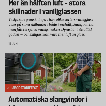
Mer än hälften luft – stora
Glans del 1: Sköljningseffektivitet
skillnader i vaniljglassen
Glans del 2: Förmågan att motverka
uppkomsten av grå hinna
Testfaktas granskning av tolv olika sorters vaniljglass
Förmågan att eliminera fettbaserade rester
visar på stora skillnader i både innehåll, smak, och hur
Missfärgning av rostfritt stål
man fått till själva vaniljsmaken. Dyrast är inte alltid
godast – och billigast kan vara mer luft än glass.
Testerna utförs i mjukare vatten (6 dH).
19 JUNI
Rengöringseffektivitet
Rengöringseffektiviteten testas på åtta olika typer
av matrester och fläckar som utifrån sin
komposition kan delas in i fyra kategorier: blekbara,
proteinbaserade, stärkelsebaserade och fettbaserade.
Matrester och fläckar appliceras på olika typer av
bärare: tallrikar, koppar och skålar i porslin, plåtar i
LABORATORIETEST
rostfritt stål och tallrikar i glas.
Automatiska slangvindor i
Rengöringseffektiviteten testas på följande
matresterna och fläckar: