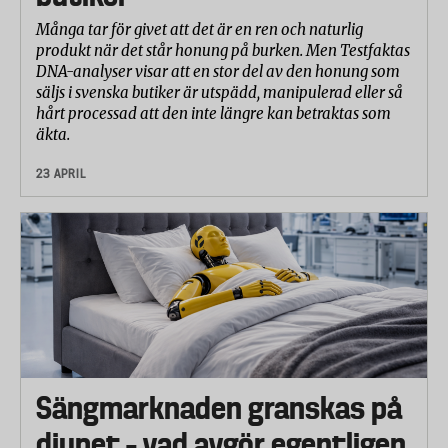
mjölk. Efter färdigt diskprogram låter man disken
Många tar för givet att det är en ren och naturlig
svalna i 30 minuter. Förekomsten av grå hinna
produkt när det står honung på burken. Men Testfaktas
DNA-analyser visar att en stor del av den honung som
utvärderas visuellt efter 30 repetitioner.
säljs i svenska butiker är utspädd, manipulerad eller så
Disken består av följande bärare:
hårt processad att den inte längre kan betraktas som
äkta.
Kristallglas
23 APRIL
Porslin
Bestick i rostfritt stål
Förmågan att eliminera fettbaserade rester
Diskmedlets förmåga att eliminera fettbaserade
rester testas i totalt 30 repetitioner per diskmedel. I
testet laddas diskmaskinen med rena glas, knivar
och porslin. 50 gram av en standardiserad krämig
Sängmarknaden granskas på
pasta som innehåller oljiga ingredienser tillsätts i
djupet – vad avgör egentligen
diskmaskinens övre korg. Efter 30 repetitioner