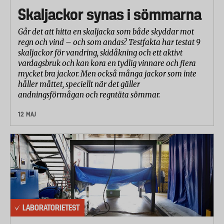
utgörs av medelvärdet från fem tester per fläck och
Skaljackor synas i sömmarna
diskmedel. Renheten bedöms visuellt eller
gravimetriskt (genom vägning).
Går det att hitta en skaljacka som både skyddar mot
regn och vind – och som andas? Testfakta har testat 9
Glans del 1: Sköljningseffektivitet
skaljackor för vandring, skidåkning och ett aktivt
Efter rengöringsprogrammet följer sköljning och
vardagsbruk och kan kora en tydlig vinnare och flera
tork. När disken är klar ska den inte bära spår av
mycket bra jackor. Men också många jackor som inte
håller måttet, speciellt när det gäller
matrester eller rester av diskmedlet. I testet laddas
andningsförmågan och regntäta sömmar.
diskmaskinen med fem olika bärare (se nedan) som
smutsats med stärkelse, äggvita samt vegetabiliskt
12 MAJ
och animaliskt fett. Efter diskprogrammets slut får
disken vila i 10 minuter med öppen lucka för att
svalna. Därefter utvärderas sköljningseffektiviteten i
en ”black box” (svart låda med definierade
ljusförhållanden) för att tydligare kunna se fläckar
från torkade droppar eller ränder. Bedömningen
görs både visuellt och med hjälp av ett digitalt
LABORATORIETEST
bildanalysinstrument.