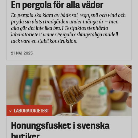
En pergola för alla väder
Disken består av följande bärare:
En pergola ska klara av både sol, regn, snö och vind och
Blå tallrikar i melamin
pryda sin plats i trädgården under många år – men
alla gör det inte lika bra. I Testfaktas stenhårda
Svarta glastallrikar
laboratorietest vinner Pergolux slitagetåliga modell
tack vare en stabil konstruktion.
Svarta porslinstallrikar
21 MAJ 2025
Höga dricksglas
Bestick av rostfritt stål
Glans del 2: Förmågan att motverka
uppkomsten av grå hinna
Diskmedlets förmåga att motverka uppbyggnaden
LABORATORIETEST
av grå hinna testas i totalt 30 cykler per fabrikat. I
testet laddas maskinen med tre olika bärare (se
Honungsfusket i svenska
nedan) som smutsats med tomatketchup, senap, sås,
butiker
potatisstärkelse, bensoesyra, äggula, margarin och