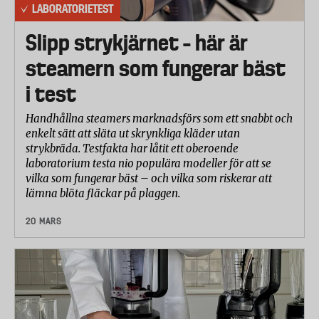
LABORATORIETEST
delmomenten har fått följande vikt:
Slipp strykjärnet – här är
Rengöringseffektivitet 60 %
steamern som fungerar bäst
Intorkade rester från potatis, majs, ris och vete 10
i test
%
Handhållna steamers marknadsförs som ett snabbt och
Intorkade rester från kokt pasta mixat med vatten
enkelt sätt att släta ut skrynkliga kläder utan
10 %
strykbräda. Testfakta har låtit ett oberoende
laboratorium testa nio populära modeller för att se
Intorkade/ inbrända rester från köttfärs med ägg
vilka som fungerar bäst – och vilka som riskerar att
10 %
lämna blöta fläckar på plaggen.
Intorkade/ inbrända rester från mjölk
20 MARS
(mjölkskinn) 10 %
Intorkad äggula 10 %
Intorkad crème brulée 10 %