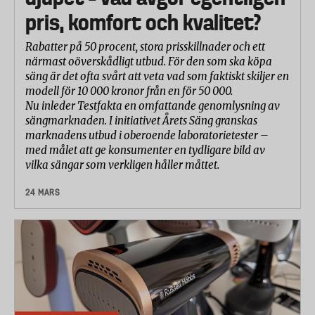
pris, komfort och kvalitet?
bedöms diskens renhet och fettbaserade rester i
diskmaskinens bottensil. Bedömningen görs
Rabatter på 50 procent, stora prisskillnader och ett
visuellt.
närmast oöverskådligt utbud. För den som ska köpa
säng är det ofta svårt att veta vad som faktiskt skiljer en
Missfärgning av rostfritt stål (insidan av
modell för 10 000 kronor från en för 50 000.
maskinen och bestick).
Nu inleder Testfakta en omfattande genomlysning av
Diskmedlets påverkan på nyansen i rostfritt stål –
sängmarknaden. I initiativet Årets Säng granskas
om ytan blir mörkare – utvärderas efter totalt 30
marknadens utbud i oberoende laboratorietester –
med målet att ge konsumenter en tydligare bild av
cykler. Utvärderingen görs på bestick i rostfritt stål
vilka sängar som verkligen håller måttet.
och på maskinens insida.
24 MARS
Så tolkas och betygsätts resultatet
Testfaktas betygsättning följer laboratoriets
redovisning men med en skala från 1 till 10 där 10
motsvarar helt rent, inga rester, inga fläckar eller grå
hinna. Betygen från de olika delmomenten har
viktats samman till ett totalbetyg. De olika