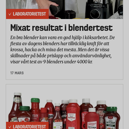
Intorkade fläckar av te 20 %
LABORATORIETEST
Fettbaserade rester och fläckar 20 %
Mixat resultat i blendertest
Glans del 1: Sköljningseffektivitet 8 %
En bra blender kan vara en god hjälp i köksarbetet. De
Endast resultaten för fläckar på höga dricksglas och
flesta av dagens blenders har tillräcklig kraft för att
bestick i rostfritt stål viktas in i resultatet (50 %
krossa, hacka och mixa det mesta. Men det är vissa
skillnader på både prislapp och användarvänlighet,
vardera).
visar vårt test av 9 blenders under 4000 kr.
Glans del 2: Förmågan att motverka
17 MARS
uppkomsten av grå hinna 17 %
Endast resultaten för kristallglas och bestick i
rostfritt stål viktas in i resultatet (50 % vardera).
Förmågan att ta bort fettbaserade rester 10 %
Diskmedlets förmåga att lösa upp och rengöra från
fettbaserade rester på disken och i maskinens
bottensil. Högst vikt läggs vid bottensilen med 40
LABORATORIETEST