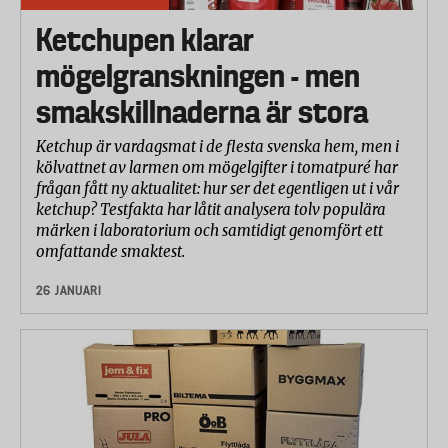
%. Glas, plast och bestick i rostfritt stål viktas 20 %
vardera.
Ketchupen klarar
Missfärgning av rostfritt stål (insidan av
mögelgranskningen - men
maskinen och bestick) 5 %
smakskillnaderna är stora
Påverkan på maskinens insida och bestick viktas
med 50 % vardera.
Ketchup är vardagsmat i de flesta svenska hem, men i
kölvattnet av larmen om mögelgifter i tomatpuré har
frågan fått ny aktualitet: hur ser det egentligen ut i vår
ketchup? Testfakta har låtit analysera tolv populära
märken i laboratorium och samtidigt genomfört ett
omfattande smaktest.
26 JANUARI