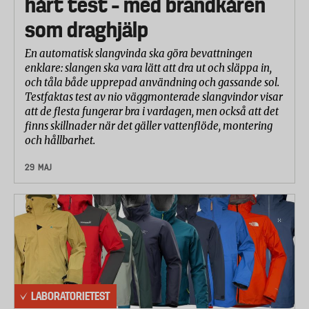
hårt test – med brandkåren
som draghjälp
Intorkade rester från potatis, majs, ris och vete
En automatisk slangvinda ska göra bevattningen
Intorkade rester från kokt pasta mixat med vatten
enklare: slangen ska vara lätt att dra ut och släppa in,
och tåla både upprepad användning och gassande sol.
Testfaktas test av nio väggmonterade slangvindor visar
Intorkade rester från köttfärs med ägg
att de flesta fungerar bra i vardagen, men också att det
finns skillnader när det gäller vattenflöde, montering
Intorkade rester från mjölk (mjölkskinn)
och hållbarhet.
Intorkad äggula
29 MAJ
Intorkad crème brulée
Intorkade fläckar av te
Fettbaserade rester och fläckar
Det redovisade resultatet för rengöringseffektivitet
LABORATORIETEST