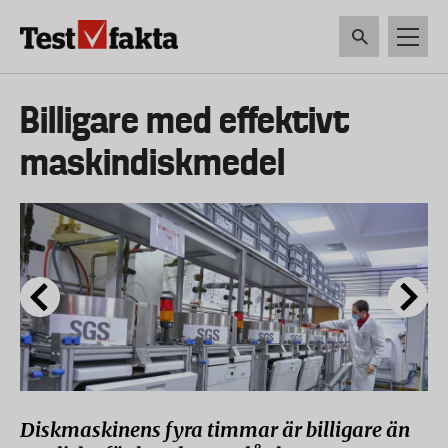
Hoppa
till
huvudinnehåll
HEM & HUSHÅLL
TEKNIK
LIVSMEDEL
VERKTYG & TRÄDGÅRDSREDSK
Huvudmeny
Billigare med effektivt
ny
maskindiskmedel
Diskmaskinens fyra timmar är billigare än