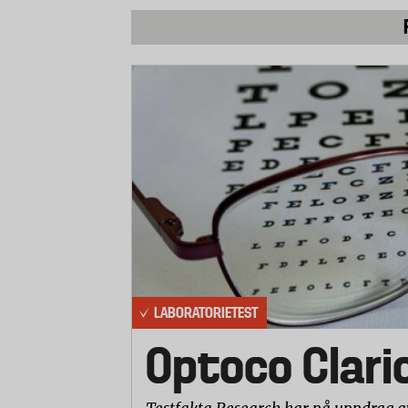
Dimensionsförändringar efter tvätt
Strumpornas fotlängd och vidd i mudden
mätningarna sträcktes strumporna först u
minuter.
Noppning efter tvätt
Laboratoriet gjorde en visuell bedömn
efter tio tvättar. Bedömningen gjordes på 
LABORATORIETEST
Optoco Clari