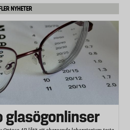
FLER NYHETER
 mättes före och efter tio tvättar. Innan
t på en träfot och därefter fick de vila i 20
ing av strumpornas utseende (noppor och ludd)
en skala från 1 till 3 där 3 är bäst.
o glasögonlinser