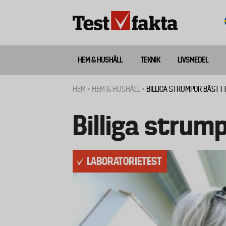
Hoppa
till
huvudinnehåll
HEM & HUSHÅLL
TEKNIK
LIVSMEDEL
Huvudmeny
ny
HEM
HEM & HUSHÅLL
BILLIGA STRUMPOR BÄST I 
Länkstig
Billiga strump
LABORATORIETEST