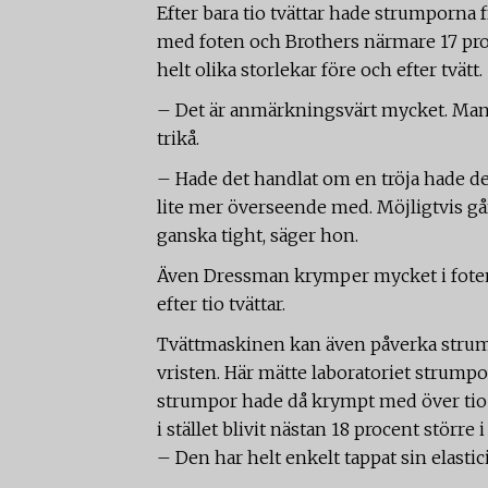
Efter bara tio tvättar hade strumporn
med foten och Brothers närmare 17 proc
helt olika storlekar före och efter tvätt.
– Det är anmärkningsvärt mycket. Man b
trikå.
– Hade det handlat om en tröja hade de
lite mer överseende med. Möjligtvis går
ganska tight, säger hon.
Även Dressman krymper mycket i foten
efter tio tvättar.
Tvättmaskinen kan även påverka strumpo
vristen. Här mätte laboratoriet strumpor
strumpor hade då krympt med över tio
i stället blivit nästan 18 procent större
– Den har helt enkelt tappat sin elastic