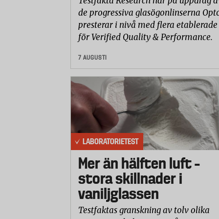
Testfakta Research har på uppdrag a
de progressiva glasögonlinserna Opto
presterar i nivå med flera etablerade
för Verified Quality & Performance.
7 AUGUSTI
LABORATORIETEST
Mer än hälften luft –
stora skillnader i
vaniljglassen
Testfaktas granskning av tolv olika