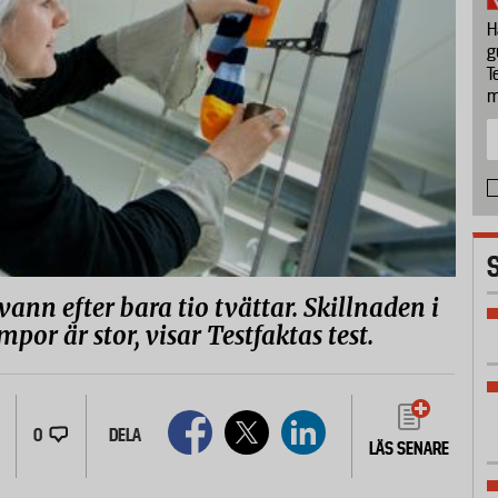
H
g
T
m
nn efter bara tio tvättar. Skillnaden i
por är stor, visar Testfaktas test.
0
DELA
LÄS SENARE