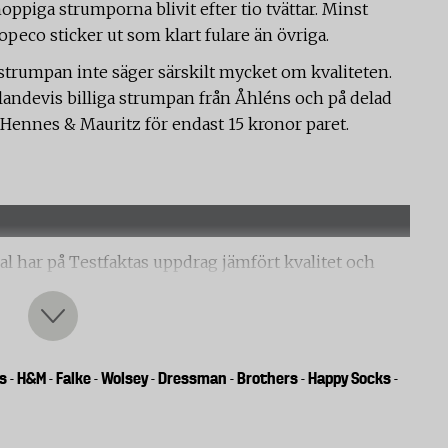
oppiga strumporna blivit efter tio tvättar. Minst
peco sticker ut som klart fulare än övriga.
å strumpan inte säger särskilt mycket om kvaliteten.
landevis billiga strumpan från Åhléns och på delad
Hennes & Mauritz för endast 15 kronor paret.
al har på Testfaktas uppdrag jämfört kvalitet och
 ullväv i en nötningsapparat till dess att det var ett
 går hål. Ju fler antal varv som strumpan klarar desto
s
H&M
Falke
Wolsey
Dressman
Brothers
Happy Socks
-
-
-
-
-
-
-
v varje strumpa (häl, sula och tå). Resultatet är ett