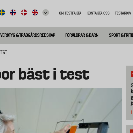
OM TESTFAKTA
KONTAKTA OSS
TESTARKIV
Top
meny
VERKTYG & TRÄDGÅRDSREDSKAP
FÖRÄLDRAR & BARN
SPORT & FRITI
TEST
or bäst i test
S
k
g
j
L