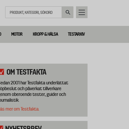
Sök
D
MOTOR
KROPP & HÄLSA
TESTARKIV
OM TESTFAKTA
edan 2001 har Testfakta underlättat
öpbeslut och påverkat tillverkare
enom oberoende tester, guider och
ournalistik.
äs mer om Testfakta.
NYHETSBREV