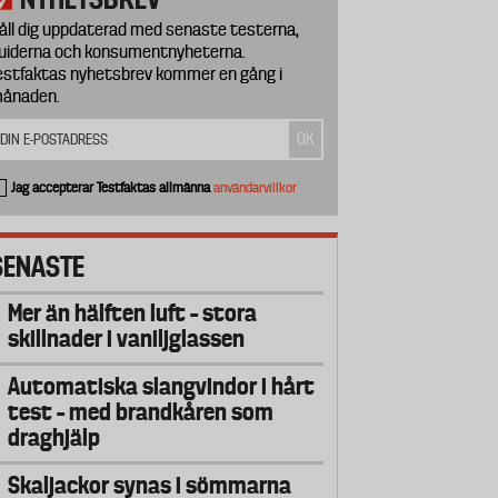
åll dig uppdaterad med senaste testerna,
uiderna och konsumentnyheterna.
estfaktas nyhetsbrev kommer en gång i
ånaden.
Jag accepterar Testfaktas allmänna
användarvillkor
SENASTE
Mer än hälften luft – stora
skillnader i vaniljglassen
Automatiska slangvindor i hårt
test – med brandkåren som
draghjälp
Skaljackor synas i sömmarna