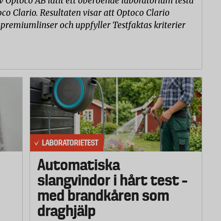
v Optoco AB låtit ett oberoende laboratorium testa
co Clario. Resultaten visar att Optoco Clario
 premiumlinser och uppfyller Testfaktas kriterier
LABORATORIETEST
Automatiska
slangvindor i hårt test –
med brandkåren som
draghjälp