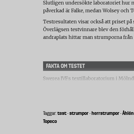
Slutligen undersökte laboratoriet hur n
påverkad är Falke, medan Wolsey och To
Testresultaten visar också att priset p
Överlägsen testvinnare blev den förhål
andraplats hittar man strumporna från 
FAKTA OM TESTET
Swerea IVF:s textillaboratorium i Mölnd
hållbarhet på åtta olika herrstrumpor.
Slitstyrka
Strumporna nöttes mot en standardiserad
litet tunnslitet område precis innan det
test
strumpor
herrstrumpor
Åhlén
Taggar:
-
-
-
bättre. Sex prover togs från olika delar a
Topeco
medelvärde från de olika proverna.