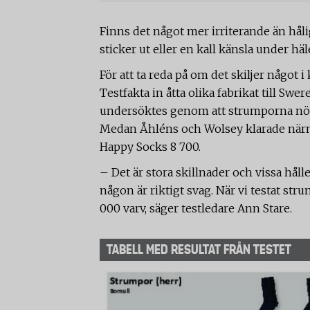
Finns det något mer irriterande än hå
sticker ut eller en kall känsla under hä
För att ta reda på om det skiljer något 
Testfakta in åtta olika fabrikat till Swe
undersöktes genom att strumporna nötte
Medan Åhléns och Wolsey klarade närma
Happy Socks 8 700.
– Det är stora skillnader och vissa hålle
någon är riktigt svag. När vi testat str
000 varv, säger testledare Ann Stare.
TABELL MED RESULTAT FRÅN TESTET