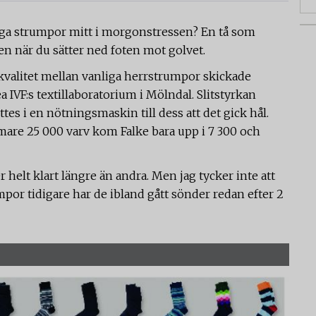
liga strumpor mitt i morgonstressen? En tå som
len när du sätter ned foten mot golvet.
i kvalitet mellan vanliga herrstrumpor skickade
rea IVF:s textillaboratorium i Mölndal. Slitstyrkan
s i en nötningsmaskin till dess att det gick hål.
re 25 000 varv kom Falke bara upp i 7 300 och
r helt klart längre än andra. Men jag tycker inte att
umpor tidigare har de ibland gått sönder redan efter 2