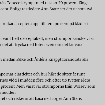
a från Topeco krympt med nästan 20 procent längs
ent. Enligt testledare Ann Stare ser det ut som två
rukar acceptera upp till fem procent på kläder i
t varit helt oacceptabelt, men strumpor kanske vi är
 det att trycka ned foten även om det lär vara
 medan Falke och Åhléns knappt förändrats alls
rnas elasticitet och hur hårt de sitter åt runt
nas vidd i mudden före och efter tio tvättar. Flera
 procent. Men värst var strumporna från Wolsey som
 i mudden.
itet och riskerar att kasa ned, säger Ann Stare.