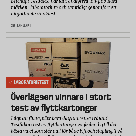
ketchup? Testfakta har låtit analysera tolv populära
märken i laboratorium och samtidigt genomfört ett
omfattande smaktest.
26 JANUARI
LABORATORIETEST
Överlägsen vinnare i stort
test av flyttkartonger
Läge att flytta, eller bara dags att rensa i röran?
Testfaktas test av flyttkartonger vägleder dig till det
bästa valet som står pall för både lyft och stapling. Två