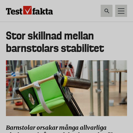
Hoppa
till
huvudinnehåll
HEM & HUSHÅLL
TEKNIK
LIVSMEDEL
VERKTYG & TRÄDGÅRDSREDSK
Huvudmeny
Stor skillnad mellan
ny
barnstolars stabilitet
Barnstolar orsakar många allvarliga