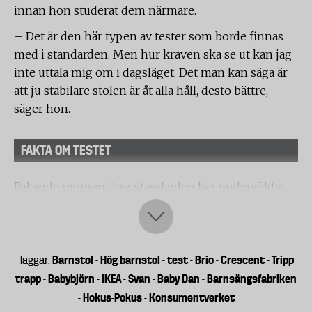
innan hon studerat dem närmare.
– Det är den här typen av tester som borde finnas
med i standarden. Men hur kraven ska se ut kan jag
inte uttala mig om i dagsläget. Det man kan säga är
att ju stabilare stolen är åt alla håll, desto bättre,
säger hon.
FAKTA OM TESTET
Följande moment hur standarden har undersökts:
Skarpa kanter
Hållfasthet i konstruktion och detaljer
Barnstol
Hög barnstol
test
Brio
Crescent
Tripp
Taggar:
-
-
-
-
-
Lösa små delar
trapp
Babybjörn
IKEA
Svan
Baby Dan
Barnsängsfabriken
-
-
-
-
-
Hokus-Pokus
Konsumentverket
-
-
Farliga öppningar