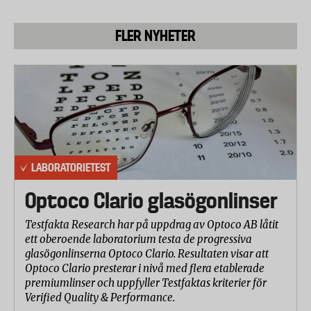
Klämrisk
FLER NYHETER
Stabilitet
Magstöd
Kompletterande test - stabilitet
I standarden testas endast om stolarna är tillräckligt
stabila när barnet hänger över kanten. Men
LABORATORIETEST
eftersom många olyckor i Sverige orsakas av att
barnen skjuter ifrån med fötterna mot en bordskant
Optoco Clario glasögonlinser
har Testfakta designat ett eget testmoment i
Testfakta Research har på uppdrag av Optoco AB låtit
samarbete med laboratoriet.
ett oberoende laboratorium testa de progressiva
glasögonlinserna Optoco Clario. Resultaten visar att
Här placerades stolsbenen mot ett litet hinder som
Optoco Clario presterar i nivå med flera etablerade
motsvarar en mattkant. Därefter band man fast ett
premiumlinser och uppfyller Testfaktas kriterier för
snöre på baksidan av stolen i jämnhöjd med sitsen
Verified Quality & Performance.
och drog rakt bakåt tills stolen välte. Den kraft i