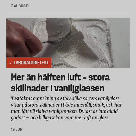
7 AUGUSTI
newton som krävs för att tippa stolen mättes.
Kompletterande test – möjlighet att resa sig ur
stolen
I standarden ingår flera moment som syftar till att ta
reda på hur lätt det är för ett barn att resa sig (till
exempel benöppningarnas storlek, magstödet samt
om stolen har en medföljande sele eller inte).
LABORATORIETEST
Men Testfakta gav även laboratoriet uppdraget at
Mer än hälften luft – stora
bedöma hur lätt det är att resa sig i stolen med hjälp
av en krockdocka – en verklighetstrogen modell av
skillnader i vaniljglassen
ett barn.
Testfaktas granskning av tolv olika sorters vaniljglass
visar på stora skillnader i både innehåll, smak, och hur
man fått till själva vaniljsmaken. Dyrast är inte alltid
godast – och billigast kan vara mer luft än glass.
19 JUNI