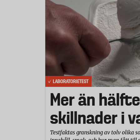
i vanten, cirka två centimeter från va
skumgummi. Laboratoriet mätte sedan 
vanten att sjunka från 38 grader till 33 g
Vattentäthet
Vantarna fick hänga i ett kar med 20-gra
skulle flyta upp. Vattennivån nådde st
vantar som hade dragkedja, för att int
Laboratoriet stoppade papper i vantarna
samt efter tio minuter i vattenbadet oc
LABORATORIETEST
visar hur mycket vatten som trängt in
mycket vatten som vanten sugit åt sig.
Mer än hälfte
skillnader i 
Testfaktas granskning av tolv olika so