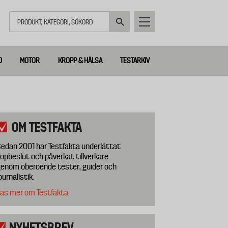
Sök
D
MOTOR
KROPP & HÄLSA
TESTARKIV
OM TESTFAKTA
edan 2001 har Testfakta underlättat
öpbeslut och påverkat tillverkare
enom oberoende tester, guider och
ournalistik.
äs mer om Testfakta.
NYHETSBREV