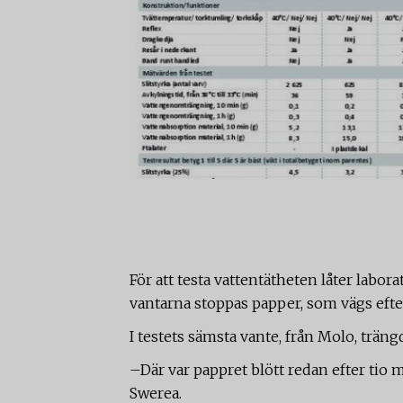
För att testa vattentätheten låter labor
vantarna stoppas papper, som vägs efte
I testets sämsta vante, från Molo, trängd
–Där var pappret blött redan efter tio m
Swerea.