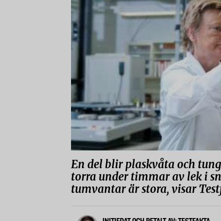
En del blir plaskvåta och tun
torra under timmar av lek i sn
tumvantar är stora, visar Testf