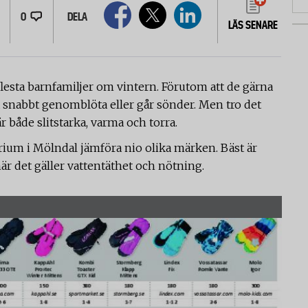
0
DELA
LÄS SENARE
 flesta barnfamiljer om vintern. Förutom att de gärna
ofta snabbt genomblöta eller går sönder. Men tro det
är både slitstarka, varma och torra.
torium i Mölndal jämföra nio olika märken. Bäst är
är det gäller vattentäthet och nötning.