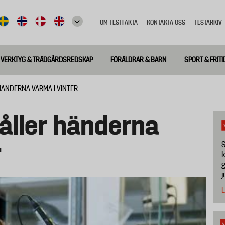
OM TESTFAKTA
KONTAKTA OSS
TESTARKIV
Top
meny
VERKTYG & TRÄDGÅRDSREDSKAP
FÖRÄLDRAR & BARN
SPORT & FRITI
HÄNDERNA VARMA I VINTER
åller händerna
r
S
k
g
j
L