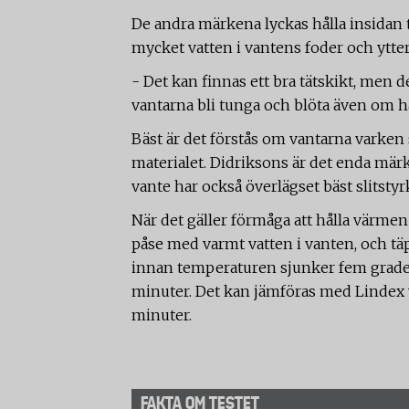
De andra märkena lyckas hålla insidan 
mycket vatten i vantens foder och ytter
- Det kan finnas ett bra tätskikt, men 
vantarna bli tunga och blöta även om hä
Bäst är det förstås om vantarna varken s
materialet. Didriksons är det enda mä
vante har också överlägset bäst slitstyr
När det gäller förmåga att hålla värmen 
påse med varmt vatten i vanten, och täp
innan temperaturen sjunker fem grader f
minuter. Det kan jämföras med Lindex 
minuter.
FAKTA OM TESTET