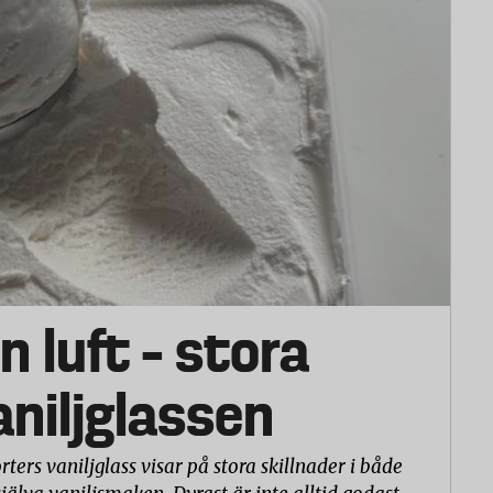
ntens nedre kant. Öppningen täpptes för med
hur många minuter det tog för temperaturen i
rader.
digt vatten. I vantarna fanns tyngder så att de inte
rax ovanför vantens tumgrepp, något lägre på de
e vattnet skulle komma in genom dragkedjan.
. Pappret och vantarna vägdes var för sig före testet,
h efter en timma i vattenbadet. Papprets viktökning
 genom vanten, och vantens viktökning visar hur
n luft – stora
vaniljglassen
rters vaniljglass visar på stora skillnader i både