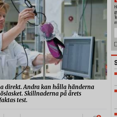
H
g
T
m
ga direkt. Andra kan hålla händerna
öslasket. Skillnaderna på årets
aktas test.