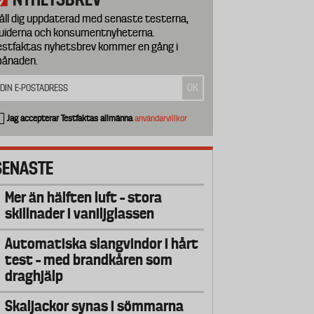
åll dig uppdaterad med senaste testerna,
uiderna och konsumentnyheterna.
estfaktas nyhetsbrev kommer en gång i
ånaden.
Jag accepterar Testfaktas allmänna
användarvillkor
SENASTE
Mer än hälften luft – stora
skillnader i vaniljglassen
Automatiska slangvindor i hårt
test – med brandkåren som
draghjälp
Skaljackor synas i sömmarna