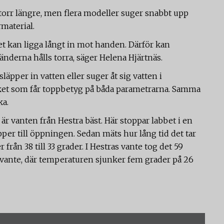
torr längre, men flera modeller suger snabbt upp
material.
det kan ligga långt in mot handen. Därför kan
nderna hålls torra, säger Helena Hjärtnäs.
läpper in vatten eller suger åt sig vatten i
rket som får toppbetyg på båda parametrarna. Samma
ka.
är vanten från Hestra bäst. Här stoppar labbet i en
per till öppningen. Sedan mäts hur lång tid det tar
rån 38 till 33 grader. I Hestras vante tog det 59
vante, där temperaturen sjunker fem grader på 26