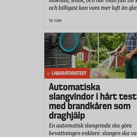
innehåll, smak, och hur man fått till 
och billigast kan vara mer luft än gla
19 JUNI
LABORATORIETEST
Automatiska
slangvindor i hårt test
med brandkåren som
draghjälp
En automatisk slangvinda ska göra
bevattningen enklare: slangen ska va