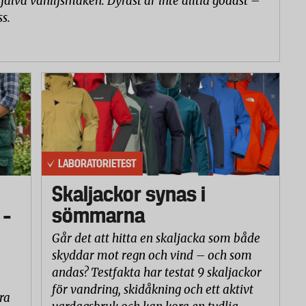
själva vaniljsmaken. Dyrast är inte alltid godast –
ss.
LABORATORIETEST
Skaljackor synas i
 –
sömmarna
Går det att hitta en skaljacka som både
skyddar mot regn och vind – och som
andas? Testfakta har testat 9 skaljackor
för vandring, skidåkning och ett aktivt
ra