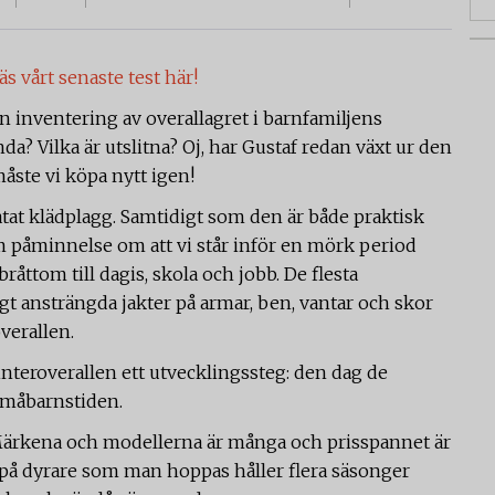
äs vårt senaste test här!
n inventering av overallagret i barnfamiljens
nda? Vilka är utslitna? Oj, har Gustaf redan växt ur den
 måste vi köpa nytt igen!
hatat klädplagg. Samtidigt som den är både praktisk
m påminnelse om att vi står inför en mörk period
åttom till dagis, skola och jobb. De flesta
gt ansträngda jakter på armar, ben, vantar och skor
verallen.
interoverallen ett utvecklingssteg: den dag de
 småbarnstiden.
 Märkena och modellerna är många och prisspannet är
sa på dyrare som man hoppas håller flera säsonger