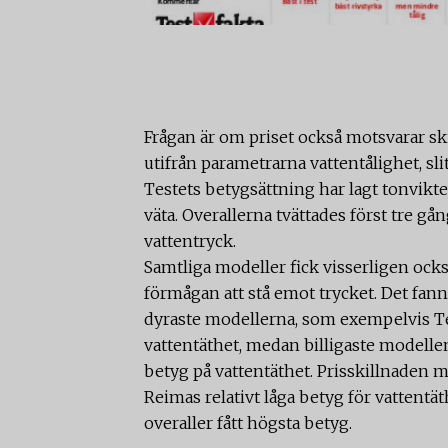
Frågan är om priset också motsvarar sk
utifrån parametrarna vattentålighet, sli
Testets betygsättning har lagt tonvikte
väta. Overallerna tvättades först tre gå
vattentryck.
Samtliga modeller fick visserligen ocks
förmågan att stå emot trycket. Det fanns
dyraste modellerna, som exempelvis Tec
vattentäthet, medan billigaste modelle
betyg på vattentäthet. Prisskillnaden m
Reimas relativt låga betyg för vattentä
overaller fått högsta betyg.