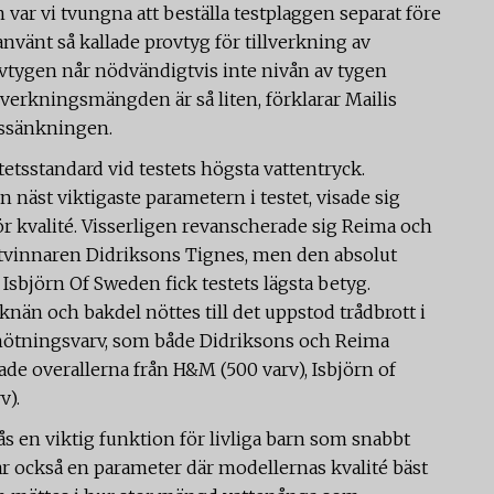
 var vi tvungna att beställa testplaggen separat före
nvänt så kallade provtyg för tillverkning av
vtygen når nödvändigtvis inte nivån av tygen
lverkningsmängden är så liten, förklarar Mailis
gssänkningen.
tetsstandard vid testets högsta vattentryck.
n näst viktigaste parametern i testet, visade sig
för kvalité. Visserligen revanscherade sig Reima och
tvinnaren Didriksons Tignes, men den absolut
Isbjörn Of Sweden fick testets lägsta betyg.
nän och bakdel nöttes till det uppstod trådbrott i
0 nötningsvarv, som både Didriksons och Reima
hade overallerna från H&M (500 varv), Isbjörn of
v).
s en viktig funktion för livliga barn som snabbt
r också en parameter där modellernas kvalité bäst