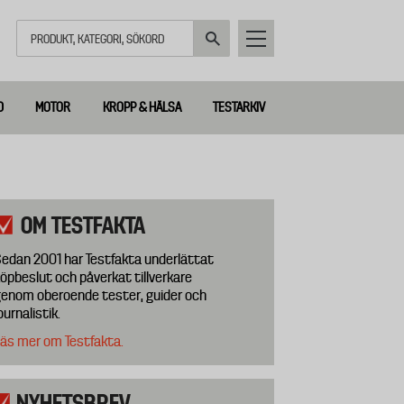
Sök
D
MOTOR
KROPP & HÄLSA
TESTARKIV
OM TESTFAKTA
edan 2001 har Testfakta underlättat
öpbeslut och påverkat tillverkare
enom oberoende tester, guider och
ournalistik.
äs mer om Testfakta.
NYHETSBREV