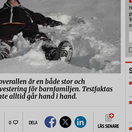
H
g
T
m
roverallen är en både stor och
vestering för barnfamiljen. Testfaktas
inte alltid går hand i hand.
0
DELA
LÄS SENARE