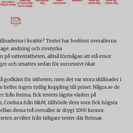
illnaderna i kvalité? Testet har bedömt overallerna
tage, andning och rivstyrka.
n på vattentätheten, alltså förmågan att stå emot
nger och utsattes sedan för successivt ökat
å godkänt för tätheten, men det var stora skillnader i
 heller ingen tydlig koppling till priset. Några av de
 från Reima, fick testets lägsta värden på
n, Cordura från H&M, tillhörde dem som fick högsta
ellan dessa två overaller är drygt 1000 kronor.
theten avviker från tidigare tester där Reimas