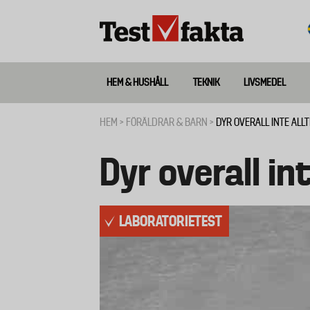
Hoppa
till
huvudinnehåll
HEM & HUSHÅLL
TEKNIK
LIVSMEDEL
Huvudmeny
ny
HEM
FÖRÄLDRAR & BARN
DYR OVERALL INTE ALLT
Länkstig
Dyr overall in
LABORATORIETEST