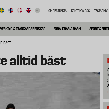
OM TESTFAKTA
KONTAKTA OSS
TESTARKIV
Top
meny
VERKTYG & TRÄDGÅRDSREDSKAP
FÖRÄLDRAR & BARN
SPORT & FRITI
ID BÄST
te alltid bäst
S
k
g
j
L