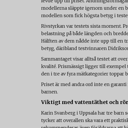
levde upp till priset. Andningsförmåg
modellerna släppte igenom under en be
modellen som fick högsta betyg i teste
Rivstyrkan var testets sista moment. Pr
belastning på både längden och bredden.
Hälften av dem nådde inte upp till en t
betyg, däribland testvinnaren Didrikso
Sammantaget visar alltså testet att over
kvalité. Prismässigt ligger till exempel
den i tre av fyra mätkategorier toppar 
Priset är med andra ord inte en garanti 
barnen.
Viktigt med vattentäthet och rö
Karin Svanberg i Uppsala har tre barn s
tycker att overallen ska vara ett prakti
rekommenderas även föräldrarna att köpa