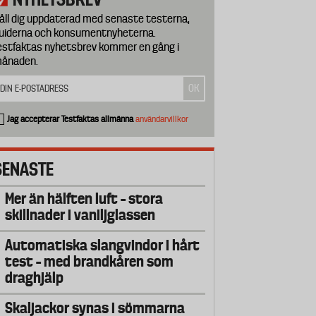
åll dig uppdaterad med senaste testerna,
uiderna och konsumentnyheterna.
estfaktas nyhetsbrev kommer en gång i
ånaden.
Jag accepterar Testfaktas allmänna
användarvillkor
SENASTE
Mer än hälften luft – stora
skillnader i vaniljglassen
Automatiska slangvindor i hårt
test – med brandkåren som
draghjälp
Skaljackor synas i sömmarna