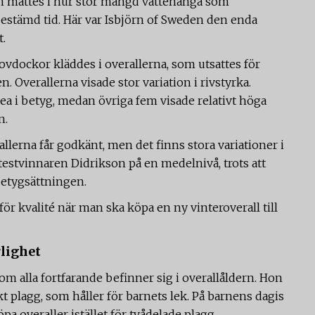
an mättes i hur stor mängd vattenånga som
stämd tid. Här var Isbjörn of Sweden den enda
t.
ovdockor kläddes i overallerna, som utsattes för
 Overallerna visade stor variation i rivstyrka.
rea i betyg, medan övriga fem visade relativt höga
n.
allerna får godkänt, men det finns stora variationer i
 testvinnaren Didrikson på en medelnivå, trots att
betygsättningen.
för kvalité när man ska köpa en ny vinteroverall till
rlighet
om alla fortfarande befinner sig i overallåldern. Hon
skt plagg, som håller för barnets lek. På barnens dagis
 overaller istället för tvådelade plagg.