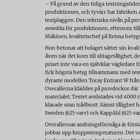
– På grund av den tidiga testningstiden
produktionen, och tyvärr har fabriken a
testplaggen. Den tekniska nivån på pro
avsedda för produktionen, eftersom til
Mäkinen, kvalitetschef på Reima bety
Hon betonar att bolaget sätter sin kvali
Även när det kom till slitagetålighet, de
priset inte vara en självklar vägledare 
fick högsta betyg tillsammans med tes
dyraste modellen Toray Entrant W från 
Overallerna kläddes på provdockor där k
materialet. Testet avslutades vid 400
klarade utan trådbrott. Sämst tålighet 
Sweden (625 varv) och KappAhl (625 var
Overallernas andningsförmåga är förstå
jobbar upp kroppstemperaturen. Det va