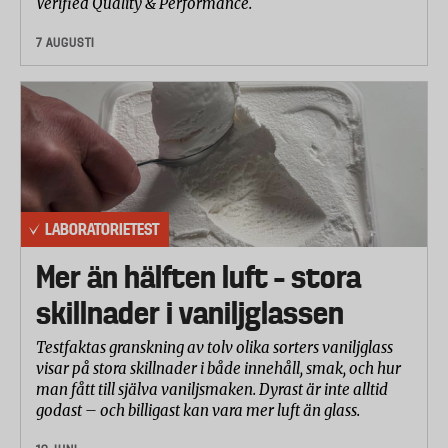
Verified Quality & Performance.
trådbrott uppstod i materialet. Resultatet anges i
antal varv som provbiten kan nötas mot ett
7 AUGUSTI
sandpapper före trådbrott.
Andningsförmåga
I testet mättes hur mycket vattenånga som passerar
genom overallen under en given tidsperiod.
Resultatet anges i g/m²Pah (gram vattenånga per
kvadratmeter tyg).
LABORATORIETEST
Rivtålighet
Ett snitt gjordes i plagget och sedan undersökte
Mer än hälften luft – stora
Swerea hur mycket kraft (anges i Newton) som
skillnader i vaniljglassen
krävdes för att riva upp en reva. Testet utfördes på
fem delar av plagget, både på längden och på
Testfaktas granskning av tolv olika sorters vaniljglass
bredden. Värdena i tabellen är genomsnittet för de
visar på stora skillnader i både innehåll, smak, och hur
man fått till själva vaniljsmaken. Dyrast är inte alltid
fem olika delarna av plagget.
godast – och billigast kan vara mer luft än glass.
Mjukhet/följsamhet