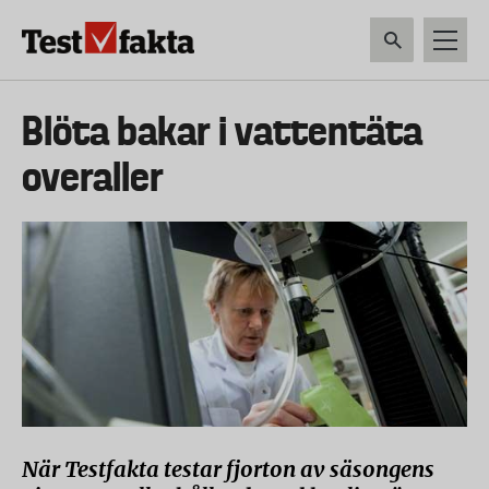
Hoppa
till
huvudinnehåll
HEM & HUSHÅLL
TEKNIK
LIVSMEDEL
VERKTYG & TRÄDGÅRDSREDSK
Huvudmeny
Blöta bakar i vattentäta
ny
overaller
När Testfakta testar fjorton av säsongens