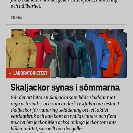
för att se om overallerna innehöll bly, kadmium eller
och hållbarhet.
nickel i ytskiktet på knappar och kläppar.
29 MAJ
Betygsättning
Vinteroverallerna har betygsatts i en skala från 1 till
5, där 5 är bäst. För Mjukhet/följsamhet användes
bara betygskalan 3 - 5. De olika delmomenten har
viktats samman till ett totalbetyg. Viktningen har
gjorts enligt följande: vattentäthet 50 procent,
slitagetålighet 20 procent, andningsförmåga 10
LABORATORIETEST
procent, rivstyrka 10 procent och
mjukhet/följsamhet 10 procent. Förekomsten av
Skaljackor synas i sömmarna
tungmetaller har inte räknats in i betygsättningen.
Går det att hitta en skaljacka som både skyddar mot
regn och vind – och som andas? Testfakta har testat 9
skaljackor för vandring, skidåkning och ett aktivt
vardagsbruk och kan kora en tydlig vinnare och flera
mycket bra jackor. Men också många jackor som inte
håller måttet, speciellt när det gäller