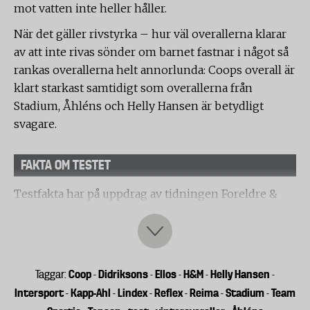
mot vatten inte heller håller.
När det gäller rivstyrka – hur väl overallerna klarar
av att inte rivas sönder om barnet fastnar i något så
rankas overallerna helt annorlunda: Coops overall är
klart starkast samtidigt som overallerna från
Stadium, Åhléns och Helly Hansen är betydligt
svagare.
FAKTA OM TESTET
Testfakta har på uppdrag av tidningen Foreldre &
Barn testat nio vinteroveraller för barn. Alla
overaller är deklarerade vattentäta. Testet har utförts
av laboratoriet Swerea IVF i Mölndal utanför
Göteborg. Förutom test av vattentäthet,
Coop
Didriksons
Ellos
H&M
Helly Hansen
Taggar:
-
-
-
-
-
slitagetålighet, andningsförmåga, rivstyrka och
Intersport
Kapp-Ahl
Lindex
Reflex
Reima
Stadium
Team
-
-
-
-
-
-
mjukhet/följsamhet gjorde laboratoriet en