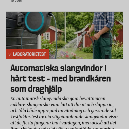
19 JUNI
Fem personer fick känna på overallerna och gav
dem betyg 3 - 5, där 5 är mest följsam och mjuk.
Säkerhet
Overallerna testades enligt säkerhetsstandarden.
Bland annat kontrollerade laboratoriet att
overallernas huvor är avtagbara samt att det inte
fanns långa snoddar eller liknande, som kan utgöra
LABORATORIETEST
en säkerhetsrisk när barnet klättrar och hoppar.
Automatiska slangvindor i
Konstruktion/funktioner
Här undersöktes olika funktioner som fanns på
hårt test – med brandkåren
vinteroverallerna, bland annat avtagbar stövelhållare
som draghjälp
och reglerbara ärm- och benslut. Laboratoriet
gjorde också en bedömning av mängden reflexer på
En automatisk slangvinda ska göra bevattningen
enklare: slangen ska vara lätt att dra ut och släppa in,
en skala från 1 till 3, där 1 är mycket få reflexer.
och tåla både upprepad användning och gassande sol.
Kemisk analys
Testfaktas test av nio väggmonterade slangvindor visar
att de flesta fungerar bra i vardagen, men också att det
Laboratoriet genomförde en så kallad XRF-scanning
finns skillnader när det gäller vattenflöde, montering