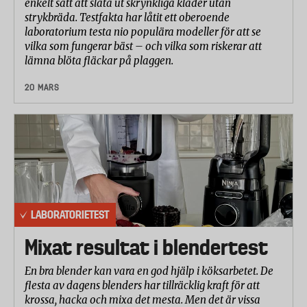
enkelt sätt att släta ut skrynkliga kläder utan
strykbräda. Testfakta har låtit ett oberoende
laboratorium testa nio populära modeller för att se
vilka som fungerar bäst – och vilka som riskerar att
lämna blöta fläckar på plaggen.
20 MARS
LABORATORIETEST
Mixat resultat i blendertest
En bra blender kan vara en god hjälp i köksarbetet. De
flesta av dagens blenders har tillräcklig kraft för att
krossa, hacka och mixa det mesta. Men det är vissa