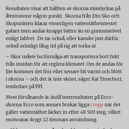
Resultaten visar att hälften av skorna misslyckas på
åtminstone någon punkt. Skorna från Din Sko och
Skopunkten klarar visserligen vattentäthetstestet
galant men andas knappt bättre än en gummistövel
enligt labbet. De tar också, eller kanske just därför,
också orimligt lång tid på sig att torka ut.
– Skor måste ha förmåga att transportera bort fukt
från insidan för att reglera klimatet. Om de andas för
lite kommer det förr eller senare bli varmt och blött
i skorna – och det är inte skönt, säger Kai Tinschert,
testledare på PFI.
Mest förvånande är ändå testresultaten på Ecco-
skorna: Ecco som annars brukar ligga
i topp
när det
gäller vattentäthet läcker in efter 48 500 steg, vilket
motsvarar drygt 12 timmars användning.