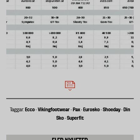
förekomst av PFOA eller PFOS.
Ecco
Vikingfootwear
Pax
Eurosko
Shoeday
Din
Taggar:
-
-
-
-
-
Sko
Superfit
-