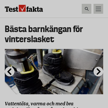
Hoppa
till
huvudinnehåll
HEM & HUSHÅLL
TEKNIK
LIVSMEDEL
VERKTYG & TRÄDGÅRDSREDSK
Huvudmeny
Bästa barnkängan för
ny
vinterslasket
Vattentäta, varma och med bra