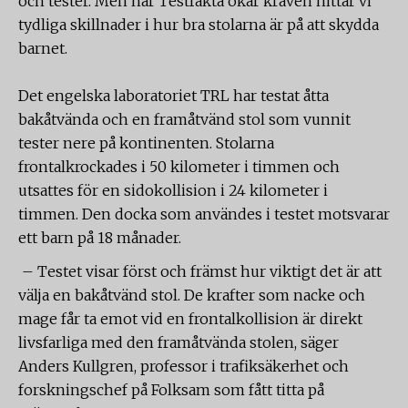
och tester. Men när Testfakta ökar kraven hittar vi
tydliga skillnader i hur bra stolarna är på att skydda
barnet.
Det engelska laboratoriet TRL har testat åtta
bakåtvända och en framåtvänd stol som vunnit
tester nere på kontinenten. Stolarna
frontalkrockades i 50 kilometer i timmen och
utsattes för en sidokollision i 24 kilometer i
timmen. Den docka som användes i testet motsvarar
ett barn på 18 månader.
– Testet visar först och främst hur viktigt det är att
välja en bakåtvänd stol. De krafter som nacke och
mage får ta emot vid en frontalkollision är direkt
livsfarliga med den framåtvända stolen, säger
Anders Kullgren, professor i trafiksäkerhet och
forskningschef på Folksam som fått titta på