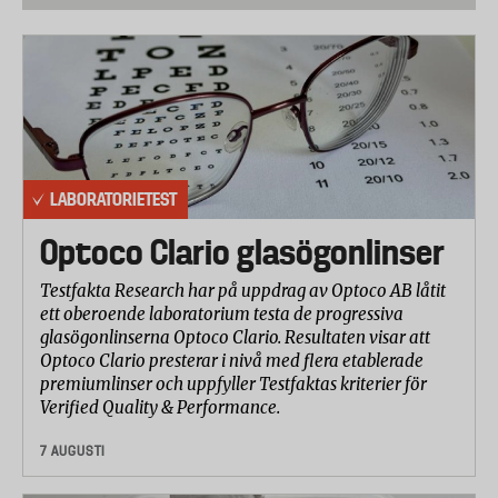
Katarina Bohman, trafiksäkerhetsforskare vid
Autoliv som skrivit en doktorsavhandling inom
området krocksäkerhet för barn.
Inom gällande standarder och forskningen finns
gräns- och riktvärden för när det finns risk för
allvarliga skador på olika kroppsdelar. Följande
LABORATORIETEST
gränsvärden har använts vid betygsättningen. (Källa
Optoco Clario glasögonlinser
inom parentes).
Huvud: 70 g (EEVC, Q-Dummies Report 2008, sid
Testfakta Research har på uppdrag av Optoco AB låtit
ett oberoende laboratorium testa de progressiva
25, tabell 3)
glasögonlinserna Optoco Clario. Resultaten visar att
Optoco Clario presterar i nivå med flera etablerade
Nacke (dragkraft): 1080 newton (EEVC, Q-
premiumlinser och uppfyller Testfaktas kriterier för
Dummies Report 2008, sid 25, tabell 3)
Verified Quality & Performance.
Bröstkorg : 55 g vid frontalkollision (R129)
7 AUGUSTI
Mage: 1 bar (TRL)