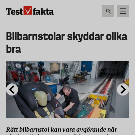
Hoppa
till
huvudinnehåll
HEM & HUSHÅLL
TEKNIK
LIVSMEDEL
VERKTYG & TRÄDGÅRDSREDSK
Huvudmeny
Bilbarnstolar skyddar olika
ny
bra
Rätt bilbarnstol kan vara avgörande när