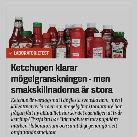
LABORATORIETEST
Ketchupen klarar
mögelgranskningen - men
smakskillnaderna är stora
Ketchup är vardagsmat i de flesta svenska hem, men i
kölvattnet av larmen om mögelgifter i tomatpuré har
frågan fått ny aktualitet: hur ser det egentligen ut i vår
ketchup? Testfakta har låtit analysera tolv populära
märken i laboratorium och samtidigt genomfört ett
omfattande smaktest.