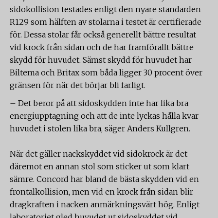
sidokollision testades enligt den nyare standarden
R129 som hälften av stolarna i testet är certifierade
för. Dessa stolar får också generellt bättre resultat
vid krock från sidan och de har framförallt bättre
skydd för huvudet. Sämst skydd för huvudet har
Biltema och Britax som båda ligger 30 procent över
gränsen för när det börjar bli farligt.
– Det beror på att sidoskydden inte har lika bra
energiupptagning och att de inte lyckas hålla kvar
huvudet i stolen lika bra, säger Anders Kullgren.
När det gäller nackskyddet vid sidokrock är det
däremot en annan stol som sticker ut som klart
sämre. Concord har bland de bästa skydden vid en
frontalkollision, men vid en krock från sidan blir
dragkraften i nacken anmärkningsvärt hög. Enligt
laboratoriet gled huvudet ut sidoskyddet vid