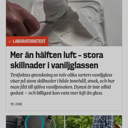
Stolar med mätvärden som ligger mer än 10 procent
över ovanstående gränsvärden har fått poängavdrag
på denna del. Som mest har man fått 3 minuspoäng
(mer än 30 procent över gränsvärdet).
LABORATORIETEST
Vid viktningen av olika delbetyg har hänsyn tagits
Mer än hälften luft – stora
till befintlig krock- och olycksstatik samt den
senaste forskningen på området. De olika delarna
skillnader i vaniljglassen
har viktats enligt följande.
Testfaktas granskning av tolv olika sorters vaniljglass
Frontalkollision: huvud 32 %, nacke 30 %, bäcken 14
visar på stora skillnader i både innehåll, smak, och hur
%, bröstkorg 14 %, mage 10 %.
man fått till själva vaniljsmaken. Dyrast är inte alltid
godast – och billigast kan vara mer luft än glass.
Sidokollision: huvud 32 %, nacke 30 %, bäcken 24 %,
19 JUNI
bröstkorg 14 %.
Vid slutbetyget har skydd vid frontalkollision viktats
tre gånger högre än skydd vid sidokollision.