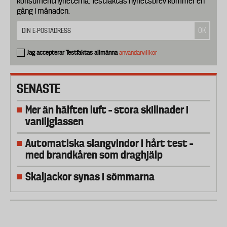
konsumentnyheterna. Testfaktas nyhetsbrev kommer en
gång i månaden.
Jag accepterar Testfaktas allmänna
användarvillkor
SENASTE
Mer än hälften luft – stora skillnader i
vaniljglassen
Automatiska slangvindor i hårt test –
med brandkåren som draghjälp
Skaljackor synas i sömmarna