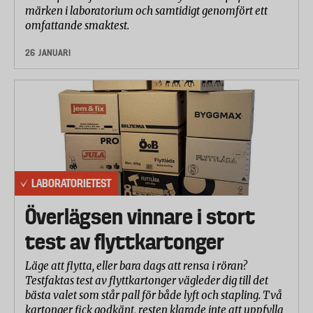
märken i laboratorium och samtidigt genomfört ett
omfattande smaktest.
26 JANUARI
LABORATORIETEST
Överlägsen vinnare i stort
test av flyttkartonger
Läge att flytta, eller bara dags att rensa i röran?
Testfaktas test av flyttkartonger vägleder dig till det
bästa valet som står pall för både lyft och stapling. Två
kartonger fick godkänt, resten klarade inte att uppfylla