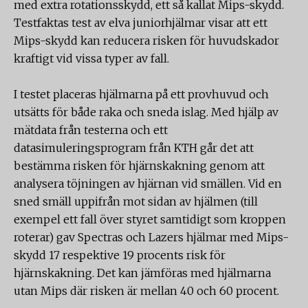
med extra rotationsskydd, ett så kallat Mips-skydd.
Testfaktas test av elva juniorhjälmar visar att ett
Mips-skydd kan reducera risken för huvudskador
kraftigt vid vissa typer av fall.
I testet placeras hjälmarna på ett provhuvud och
utsätts för både raka och sneda islag. Med hjälp av
mätdata från testerna och ett
datasimuleringsprogram från KTH går det att
bestämma risken för hjärnskakning genom att
analysera töjningen av hjärnan vid smällen. Vid en
sned smäll uppifrån mot sidan av hjälmen (till
exempel ett fall över styret samtidigt som kroppen
roterar) gav Spectras och Lazers hjälmar med Mips-
skydd 17 respektive 19 procents risk för
hjärnskakning. Det kan jämföras med hjälmarna
utan Mips där risken är mellan 40 och 60 procent.