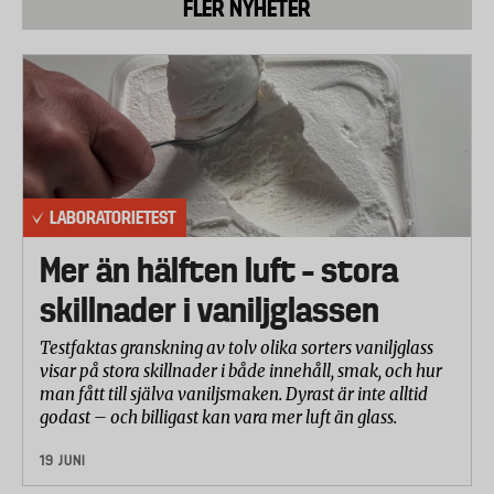
FLER NYHETER
framhjulet låser sig. 3. Snett islag mot sidan av
hjälmen. Detta motsvarar ett fall åt sidan som till
exempel när framhjulet glider åt sidan i en kurva på
grund av is eller grus. Vid testerna mäts dels g-
krafterna som når huvudet, dels hur mycket
huvudet roterar inuti hjälmen (rotationsacceleration
och rotationshastighet).
LABORATORIETEST
Alla mätvärden har därefter stoppats in ett program
Mer än hälften luft – stora
skapat av forskare vid KTH där man analyserar
risken för skador. Här används en modell av
skillnader i vaniljglassen
människohjärnan där man får fram töjningen i
Testfaktas granskning av tolv olika sorters vaniljglass
procent i den grå hjärnvävnaden. Utifrån dessa
visar på stora skillnader i både innehåll, smak, och hur
värden går det även att bestämma den procentuella
man fått till själva vaniljsmaken. Dyrast är inte alltid
risken för hjärnskakning.
godast – och billigast kan vara mer luft än glass.
19 JUNI