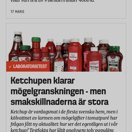
visar vårt test av 9 blenders under 4000 kr.
17 MARS
LABORATORIETEST
Ketchupen klarar
mögelgranskningen - men
smakskillnaderna är stora
Ketchup är vardagsmat i de flesta svenska hem, men i
kölvattnet av larmen om mögelgifter i tomatpuré har
frågan fått ny aktualitet: hur ser det egentligen ut i vår
ketchup? Testfakta har låtit analysera tolv populära