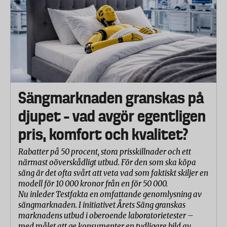
Sängmarknaden granskas på
djupet – vad avgör egentligen
pris, komfort och kvalitet?
Rabatter på 50 procent, stora prisskillnader och ett
närmast oöverskådligt utbud. För den som ska köpa
säng är det ofta svårt att veta vad som faktiskt skiljer en
modell för 10 000 kronor från en för 50 000.
Nu inleder Testfakta en omfattande genomlysning av
sängmarknaden. I initiativet Årets Säng granskas
marknadens utbud i oberoende laboratorietester –
med målet att ge konsumenter en tydligare bild av