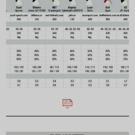
fronten mot ett kantstäd (motsvarande en
trottoarkant) och dels med sidan mot ett platt städ.
Hjälm 2 konditionerades till -20°C och släpptes dels
med ovansidan mot platt städ och dels med
baksidan mot kantstädet.
Hjälmarnas skydd mot rotation av huvudet vid
sneda islag
Hjälmarna släpps med en hastighet av 22 km/h mot
ett lutande plan (45°) för att simulera olika typer av
olyckor. Testet utfördes i rumstemperatur.
Träffpunkterna bygger på statistik från verkliga
olyckor. 1. Snett islag uppifrån mot sidan av hjälmen.
Detta motsvarar till exempel ett fall över styret
samtidigt som kroppen roterar 90 grader. 2. Snett
islag på ovansidan av hjälmen. Detta motsvarar ett
fall över styret utan att kroppen roterar som till
exempel vid en kraftig inbromsning och att