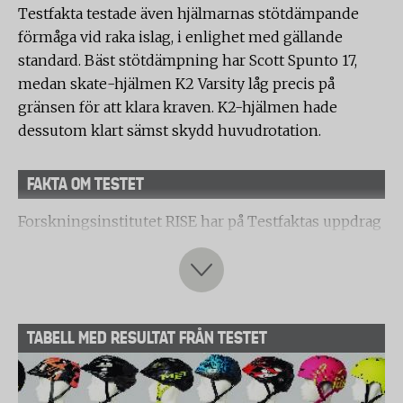
Testfakta testade även hjälmarnas stötdämpande
förmåga vid raka islag, i enlighet med gällande
standard. Bäst stötdämpning har Scott Spunto 17,
medan skate-hjälmen K2 Varsity låg precis på
gränsen för att klara kraven. K2-hjälmen hade
dessutom klart sämst skydd huvudrotation.
FAKTA OM TESTET
Forskningsinstitutet RISE har på Testfaktas uppdrag
testat elva olika cykelhjälmar i juniorstorlek,
avseende skydd mot skallskador och hjärnskakning.
Fyra av hjälmarna har rotationsskydd (Mips).
Hjälmarnas stötdämpande förmåga
TABELL MED RESULTAT FRÅN TESTET
Provet är utfört enligt den lagstadgade standarden
SS-EN 1078 och två hjälmar användes i testet. Hjälm
1 konditionerades till +50°C och släpptes dels med