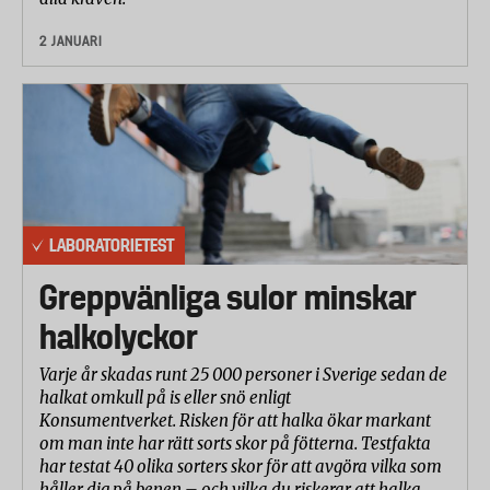
2 JANUARI
LABORATORIETEST
Greppvänliga sulor minskar
halkolyckor
Varje år skadas runt 25 000 personer i Sverige sedan de
halkat omkull på is eller snö enligt
Konsumentverket. Risken för att halka ökar markant
om man inte har rätt sorts skor på fötterna. Testfakta
har testat 40 olika sorters skor för att avgöra vilka som
håller dig på benen – och vilka du riskerar att halka