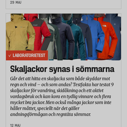
29 MAJ
utvärderade stekpannornas ergonomi samt hur lätta
de var att rengöra.
Säkerhet: risk för brännskador
Hur väl stekpannornas handtag isolerar mot värme
mättes enlig standarden EN 12983-1. Ett
centimeterhögt lager med olja värmdes till 200
grader och efter 30 minuter mättes temperaturen på
LABORATORIETEST
handtag och sidohandtag.
Skaljackor synas i sömmarna
Går det att hitta en skaljacka som både skyddar mot
regn och vind – och som andas? Testfakta har testat 9
skaljackor för vandring, skidåkning och ett aktivt
vardagsbruk och kan kora en tydlig vinnare och flera
mycket bra jackor. Men också många jackor som inte
håller måttet, speciellt när det gäller
andningsförmågan och regntäta sömmar.
12 MAJ