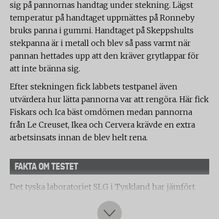
sig på pannornas handtag under stekning. Lägst
temperatur på handtaget uppmättes på Ronneby
bruks panna i gummi. Handtaget på Skeppshults
stekpanna är i metall och blev så pass varmt när
pannan hettades upp att den kräver grytlappar för
att inte bränna sig.
Efter stekningen fick labbets testpanel även
utvärdera hur lätta pannorna var att rengöra. Här fick
Fiskars och Ica bäst omdömen medan pannorna
från Le Creuset, Ikea och Cervera krävde en extra
arbetsinsats innan de blev helt rena.
FAKTA OM TESTET
Det tyska laboratoriet SLG i Tyskland har jämfört
åtta olika gjutjärnspannor på uppdrag av Testfakta.
Tre av dessa är belagda med en svart emaljerad