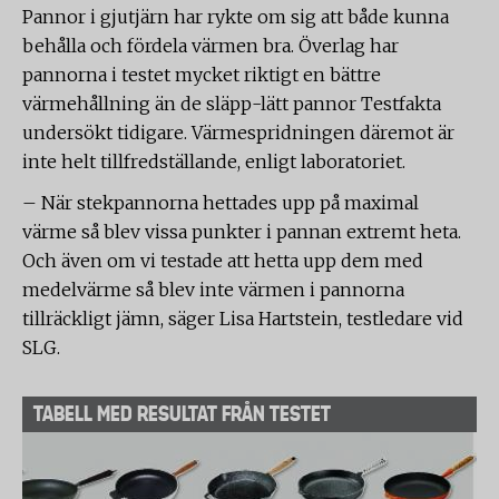
Pannor i gjutjärn har rykte om sig att både kunna
behålla och fördela värmen bra. Överlag har
pannorna i testet mycket riktigt en bättre
värmehållning än de släpp-lätt pannor Testfakta
undersökt tidigare. Värmespridningen däremot är
inte helt tillfredställande, enligt laboratoriet.
– När stekpannorna hettades upp på maximal
värme så blev vissa punkter i pannan extremt heta.
Och även om vi testade att hetta upp dem med
medelvärme så blev inte värmen i pannorna
tillräckligt jämn, säger Lisa Hartstein, testledare vid
SLG.
TABELL MED RESULTAT FRÅN TESTET