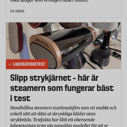
vilka sängar som verkligen håller måttet.
24 MARS
LABORATORIETEST
Slipp strykjärnet – här är
steamern som fungerar bäst
i test
Handhållna steamers marknadsförs som ett snabbt och
enkelt sätt att släta ut skrynkliga kläder utan
strykbräda. Testfakta har låtit ett oberoende
laboratorium testa nio populära modeller för att se