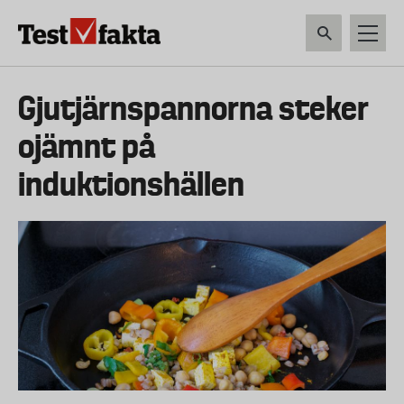
Hoppa
till
huvudinnehåll
HEM & HUSHÅLL
TEKNIK
LIVSMEDEL
VERKTYG & TRÄDGÅRDSREDSK
Huvudmeny
Gjutjärnspannorna steker
ny
ojämnt på
induktionshällen