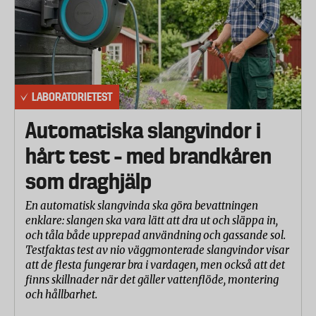
pannan.
Steka pannkakor
Pannorna fettades in med 5 gram olja och hettades
upp på medeltemperatur till 200 grader. Därefter
gräddade labbet 4 pannkakor i varje panna. De två
LABORATORIETEST
sista pannkakorna bedömdes utifrån hur jämnt
Automatiska slangvindor i
gräddade de var. Testet är baserat på standarden
EN60350-2.
hårt test – med brandkåren
Steka kött
som draghjälp
Pannorna fettades in med 5 gram olja och hettades
En automatisk slangvinda ska göra bevattningen
upp på medeltemperatur till 180 grader. Två tjocka
enklare: slangen ska vara lätt att dra ut och släppa in,
skivor fläskkött på drygt 300 gram vardera stektes 3
och tåla både upprepad användning och gassande sol.
minuter på varje sida. Labbet bedömde köttbitarnas
Testfaktas test av nio väggmonterade slangvindor visar
att de flesta fungerar bra i vardagen, men också att det
stekyta och hur jämnt de brynts.
finns skillnader när det gäller vattenflöde, montering
Användarvänlighet
och hållbarhet.
En panel på tre personer (en man och två kvinnor)