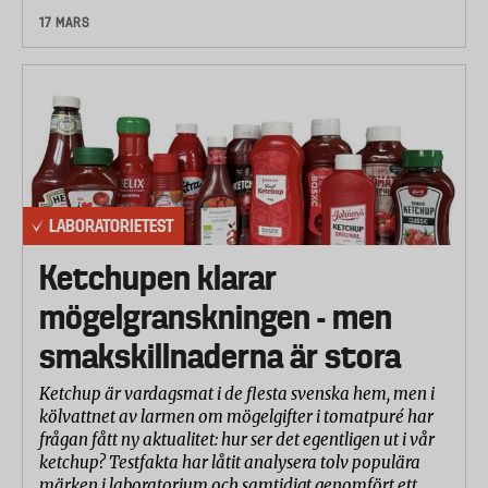
17 MARS
LABORATORIETEST
Ketchupen klarar
mögelgranskningen - men
smakskillnaderna är stora
Ketchup är vardagsmat i de flesta svenska hem, men i
kölvattnet av larmen om mögelgifter i tomatpuré har
frågan fått ny aktualitet: hur ser det egentligen ut i vår
ketchup? Testfakta har låtit analysera tolv populära
märken i laboratorium och samtidigt genomfört ett