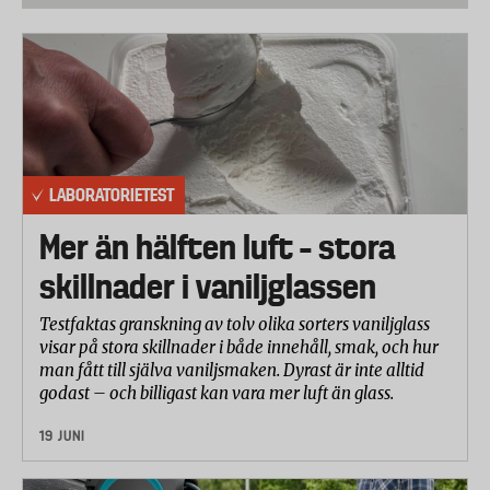
Labbet hettade upp 1 liter solrosolja till 200 grader i
stekpannorna. Upphettningstid och energiåtgång
mättes. Därefter mätte labbet hur långt tid det tog
för oljan att svalna till 175, 150 och 120 grader.
Mätningen upprepades ytterligare en gång.
Praktiska tester
LABORATORIETEST
Fettfördelning
Mer än hälften luft – stora
25 gram kokosfett placerades i mitten av
stekpannan. Pannorna upphettades sedan på
skillnader i vaniljglassen
medeltemperatur och hur fettet smältes och
Testfaktas granskning av tolv olika sorters vaniljglass
fördelades i pannan noterades.
visar på stora skillnader i både innehåll, smak, och hur
Steka ägg
man fått till själva vaniljsmaken. Dyrast är inte alltid
godast – och billigast kan vara mer luft än glass.
Pannorna fettades in med 5 gram olja och hettades
upp till medeltemperatur. 6 ägg knäcktes och
19 JUNI
stektes till all äggvita stelnat. Labbet bedömde hur
jämnt äggen tillagats och hur lätt de lossar från