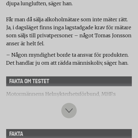
djupa lungluften, säger han.
Får man då sälja alkoholmätare som inte mäter rätt.
Ja, i dagsläget finns inga lagstadgade krav för mätare
som säljs till privatpersoner – något Tomas Jonsson
anser är helt fel.
– Någon myndighet borde ta ansvar för produkten.
Det handlar ju om att rädda människoliv, säger han.
FAKTA OM TESTET
Motormännens Helnykterhetsförbund, MHF:s
testlab har på Testfaktas uppdrag testat 13
alkoholmätare inköpta i butiker och webbutiker.
Testet är utfört mot delar av de båda
branschstandarderna SS-EN 16280:2012 (alkomätare
FAKTA
för privat bruk) och SS-EN 15964:2011 (alkomätare