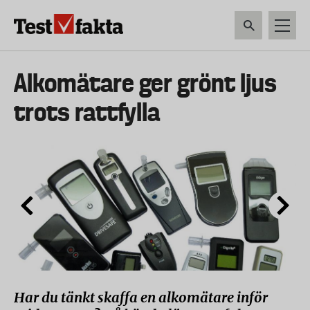
Hoppa
till
huvudinnehåll
HEM & HUSHÅLL
TEKNIK
LIVSMEDEL
VERKTYG & TRÄDGÅRDSREDSK
Huvudmeny
Alkomätare ger grönt ljus
ny
trots rattfylla
Har du tänkt skaffa en alkomätare inför