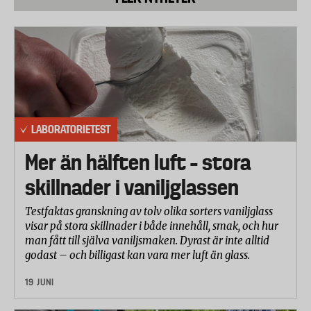
andra delar som behövs för trovärdiga resultat.
LABORATORIETEST
Mer än hälften luft – stora
skillnader i vaniljglassen
Testfaktas granskning av tolv olika sorters vaniljglass
visar på stora skillnader i både innehåll, smak, och hur
man fått till själva vaniljsmaken. Dyrast är inte alltid
godast – och billigast kan vara mer luft än glass.
19 JUNI