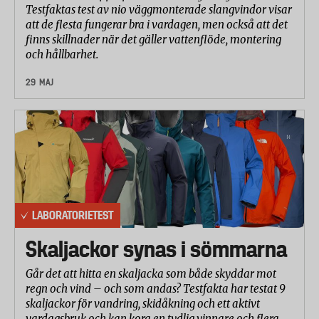
Testfaktas test av nio väggmonterade slangvindor visar
att de flesta fungerar bra i vardagen, men också att det
finns skillnader när det gäller vattenflöde, montering
och hållbarhet.
29 MAJ
LABORATORIETEST
Skaljackor synas i sömmarna
Går det att hitta en skaljacka som både skyddar mot
regn och vind – och som andas? Testfakta har testat 9
skaljackor för vandring, skidåkning och ett aktivt
vardagsbruk och kan kora en tydlig vinnare och flera