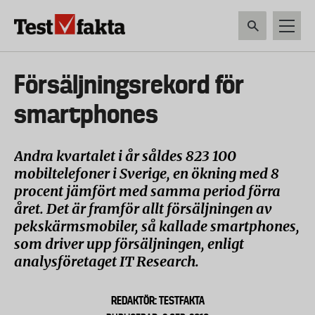
Hoppa
till
huvudinnehåll
HEM & HUSHÅLL
TEKNIK
LIVSMEDEL
VERKTYG & TRÄDGÅRDSREDSK
Huvudmeny
Försäljningsrekord för
ny
smartphones
Andra kvartalet i år såldes 823 100
mobiltelefoner i Sverige, en ökning med 8
procent jämfört med samma period förra
året. Det är framför allt försäljningen av
pekskärmsmobiler, så kallade smartphones,
som driver upp försäljningen, enligt
analysföretaget IT Research.
REDAKTÖR: TESTFAKTA