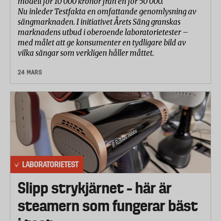
modell för 10 000 kronor från en för 50 000.
Nu inleder Testfakta en omfattande genomlysning av
sängmarknaden. I initiativet Årets Säng granskas
marknadens utbud i oberoende laboratorietester –
med målet att ge konsumenter en tydligare bild av
vilka sängar som verkligen håller måttet.
24 MARS
LABORATORIETEST
Slipp strykjärnet – här är
steamern som fungerar bäst