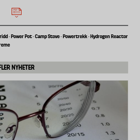
gridd
Power Pot
Camp Stove
Powertrekk
Hydrogen Reactor
-
-
-
-
reme
FLER NYHETER