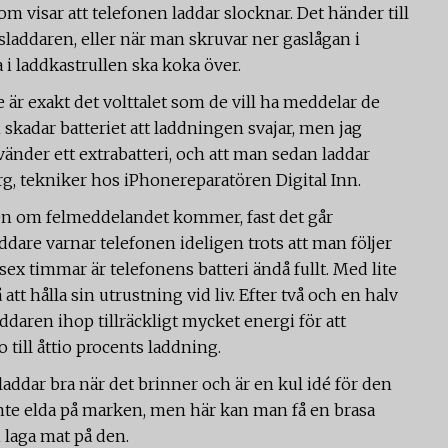
m visar att telefonen laddar slocknar. Det händer till
addaren, eller när man skruvar ner gaslågan i
i laddkastrullen ska koka över.
e är exakt det volttalet som de vill ha meddelar de
m skadar batteriet att laddningen svajar, men jag
nder ett extrabatteri, och att man sedan laddar
rg, tekniker hos iPhonereparatören Digital Inn.
även om felmeddelandet kommer, fast det går
dare varnar telefonen ideligen trots att man följer
sex timmar är telefonens batteri ändå fullt. Med lite
att hålla sin utrustning vid liv. Efter två och en halv
ddaren ihop tillräckligt mycket energi för att
o till åttio procents laddning.
 laddar bra när det brinner och är en kul idé för den
 inte elda på marken, men här kan man få en brasa
 laga mat på den.