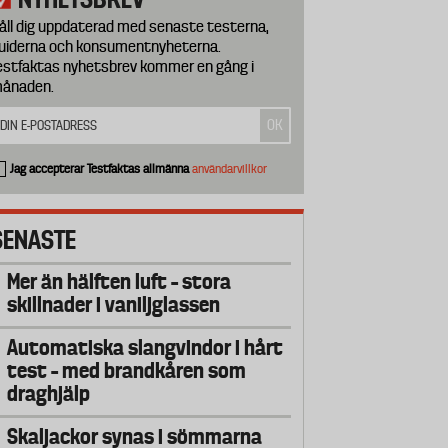
åll dig uppdaterad med senaste testerna,
uiderna och konsumentnyheterna.
estfaktas nyhetsbrev kommer en gång i
ånaden.
Jag accepterar Testfaktas allmänna
användarvillkor
SENASTE
Mer än hälften luft – stora
skillnader i vaniljglassen
Automatiska slangvindor i hårt
test – med brandkåren som
draghjälp
Skaljackor synas i sömmarna