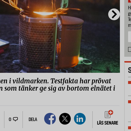
H
g
T
m
ven i vildmarken. Testfakta har prövat
n som tänker ge sig av bortom elnätet i
0
DELA
LÄS SENARE