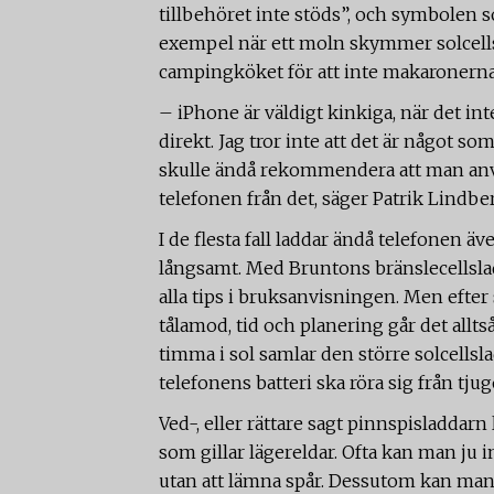
tillbehöret inte stöds”, och symbolen so
exempel när ett moln skymmer solcellsl
campingköket för att inte makaronerna 
– iPhone är väldigt kinkiga, när det int
direkt. Jag tror inte att det är något so
skulle ändå rekommendera att man anvä
telefonen från det, säger Patrik Lindbe
I de flesta fall laddar ändå telefonen 
långsamt. Med Bruntons bränslecellslad
alla tips i bruksanvisningen. Men efter 
tålamod, tid och planering går det alltså 
timma i sol samlar den större solcellsla
telefonens batteri ska röra sig från tjug
Ved-, eller rättare sagt pinnspisladdarn
som gillar lägereldar. Ofta kan man ju
utan att lämna spår. Dessutom kan man