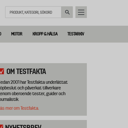
Sök
D
MOTOR
KROPP & HÄLSA
TESTARKIV
OM TESTFAKTA
edan 2001 har Testfakta underlättat
öpbeslut och påverkat tillverkare
enom oberoende tester, guider och
ournalistik.
äs mer om Testfakta.
NYHETSBREV