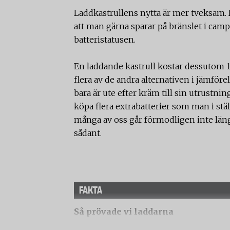
Laddkastrullens nytta är mer tveksam. 
att man gärna sparar på bränslet i campi
batteristatusen.
En laddande kastrull kostar dessutom 15
flera av de andra alternativen i jämföre
bara är ute efter kräm till sin utrustnin
köpa flera extrabatterier som man i st
många av oss går förmodligen inte längr
sådant.
FAKTA
Så prövade vi laddarna