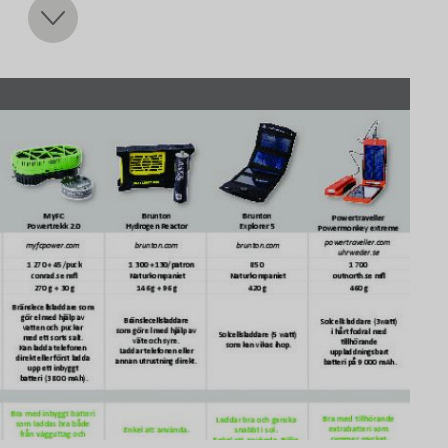
 i använde vi en iPhone 5, vars batteri rymmer 1440
r medföljande batterier testades även med dem.