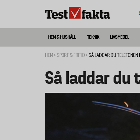
Hoppa
till
huvudinnehåll
HEM & HUSHÅLL
TEKNIK
LIVSMEDEL
Huvudmeny
ny
HEM
SPORT & FRITID
SÅ LADDAR DU TELEFONEN 
Länkstig
Så laddar du 