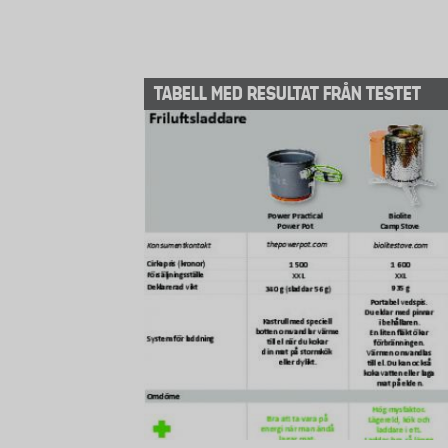
För att testa de olika laddarna använde
mAh. De laddare som har inbyggda elle
TABELL MED RESULTAT FRÅN TESTET