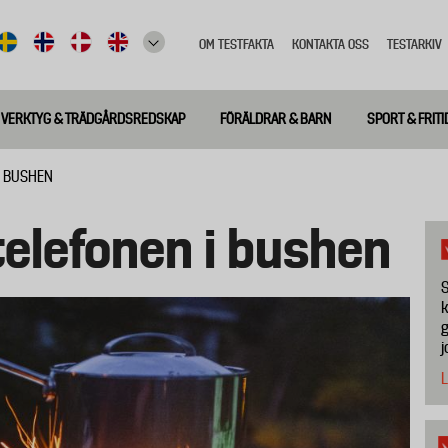
OM TESTFAKTA
KONTAKTA OSS
TESTARKIV
Top
meny
VERKTYG & TRÄDGÅRDSREDSKAP
FÖRÄLDRAR & BARN
SPORT & FRITI
I BUSHEN
telefonen i bushen
S
k
g
j
L