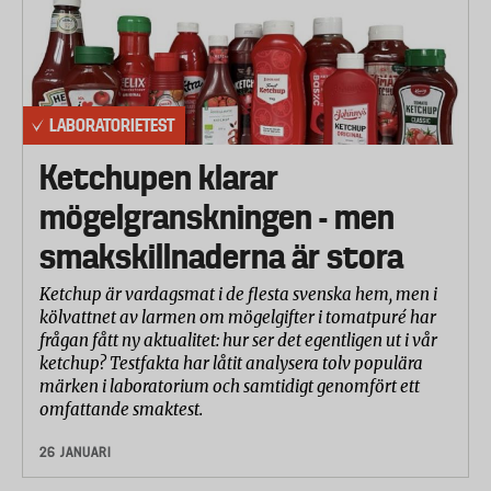
LABORATORIETEST
Ketchupen klarar
mögelgranskningen - men
smakskillnaderna är stora
Ketchup är vardagsmat i de flesta svenska hem, men i
kölvattnet av larmen om mögelgifter i tomatpuré har
frågan fått ny aktualitet: hur ser det egentligen ut i vår
ketchup? Testfakta har låtit analysera tolv populära
märken i laboratorium och samtidigt genomfört ett
omfattande smaktest.
26 JANUARI