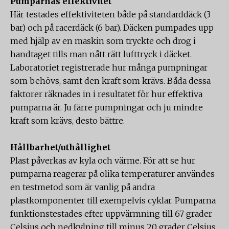
Pumparnas effektivitet
Här testades effektiviteten både på standarddäck (3
bar) och på racerdäck (6 bar). Däcken pumpades upp
med hjälp av en maskin som tryckte och drog i
handtaget tills man nått rätt lufttryck i däcket.
Laboratoriet registrerade hur många pumpningar
som behövs, samt den kraft som krävs. Båda dessa
faktorer räknades in i resultatet för hur effektiva
pumparna är. Ju färre pumpningar och ju mindre
kraft som krävs, desto bättre.
Hållbarhet/uthållighet
Plast påverkas av kyla och värme. För att se hur
pumparna reagerar på olika temperaturer användes
en testmetod som är vanlig på andra
plastkomponenter till exempelvis cyklar. Pumparna
funktionstestades efter uppvärmning till 67 grader
Celsius och nedkylning till minus 20 grader Celsius.