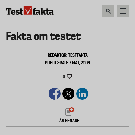
Hoppa
till
huvudinnehåll
HEM & HUSHÅLL
TEKNIK
LIVSMEDEL
VERKTYG & TRÄDGÅRDSREDSK
Huvudmeny
Fakta om testet
ny
REDAKTÖR: TESTFAKTA
PUBLICERAD: 7 MAJ, 2009
0
LÄS SENARE