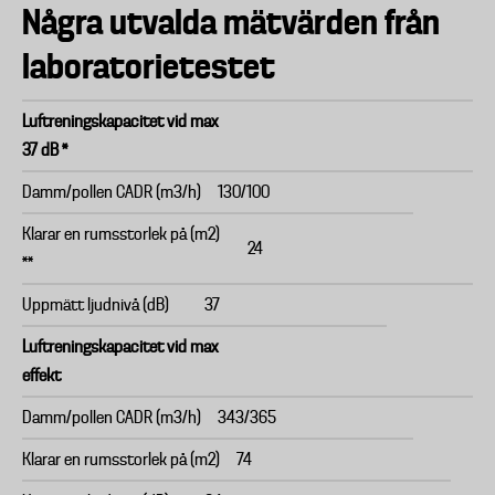
Några utvalda mätvärden från
laboratorietestet
Luftreningskapacitet vid max
37 dB *
Damm/pollen CADR (m3/h)
130/100
Klarar en rumsstorlek på (m2)
24
**
Uppmätt ljudnivå (dB)
37
Luftreningskapacitet vid max
effekt
Damm/pollen CADR (m3/h)
343/365
Klarar en rumsstorlek på (m2)
74