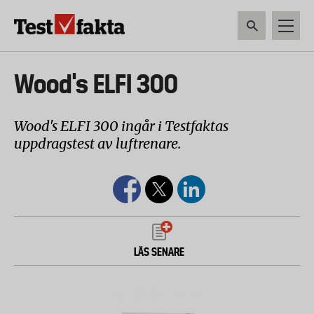
Hoppa
till
huvudinnehåll
HEM & HUSHÅLL
TEKNIK
LIVSMEDEL
VERKTYG & TRÄDGÅRDSREDSK
Huvudmeny
Wood's ELFI 300
ny
Wood's ELFI 300 ingår i Testfaktas
uppdragstest av luftrenare.
LÄS SENARE