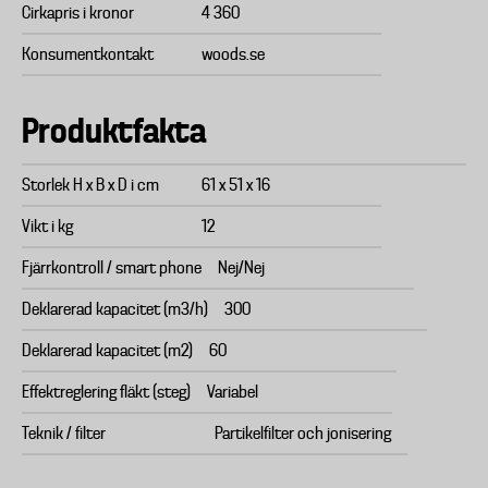
Cirkapris i kronor
4 360
Konsumentkontakt
woods.se
Produktfakta
Storlek H x B x D i cm
61 x 51 x 16
Vikt i kg
12
Fjärrkontroll / smart phone
Nej/Nej
Deklarerad kapacitet (m3/h)
300
Deklarerad kapacitet (m2)
60
Effektreglering fläkt (steg)
Variabel
Teknik / filter
Partikelfilter och jonisering