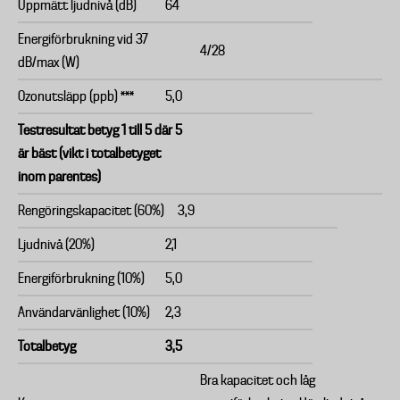
Uppmätt ljudnivå (dB)
64
Energiförbrukning vid 37
4/28
dB/max (W)
Ozonutsläpp (ppb) ***
5,0
Testresultat betyg 1 till 5 där 5
är bäst (vikt i totalbetyget
inom parentes)
Rengöringskapacitet (60%)
3,9
Ljudnivå (20%)
2,1
Energiförbrukning (10%)
5,0
Användarvänlighet (10%)
2,3
Totalbetyg
3,5
Bra kapacitet och låg