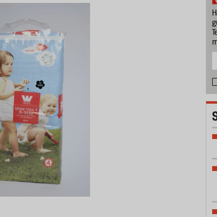
H
g
T
m