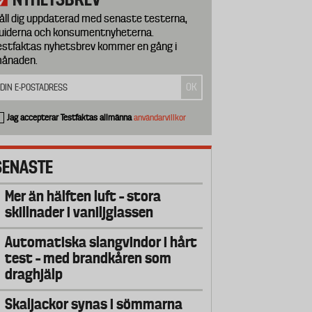
åll dig uppdaterad med senaste testerna,
uiderna och konsumentnyheterna.
estfaktas nyhetsbrev kommer en gång i
ånaden.
Jag accepterar Testfaktas allmänna
användarvillkor
SENASTE
Mer än hälften luft – stora
skillnader i vaniljglassen
Automatiska slangvindor i hårt
test – med brandkåren som
draghjälp
Skaljackor synas i sömmarna