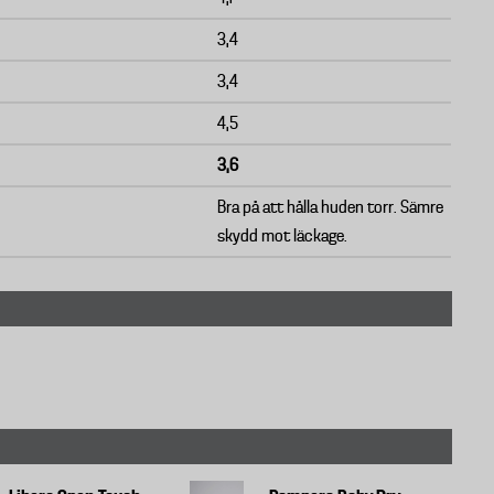
3,4
3,4
4,5
3,6
Bra på att hålla huden torr. Sämre
skydd mot läckage.