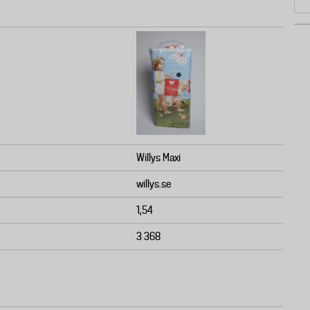
Willys Maxi
willys.se
1,54
3 368