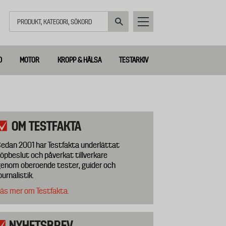
Sök
D
MOTOR
KROPP & HÄLSA
TESTARKIV
OM TESTFAKTA
edan 2001 har Testfakta underlättat
öpbeslut och påverkat tillverkare
enom oberoende tester, guider och
ournalistik.
äs mer om Testfakta.
NYHETSBREV