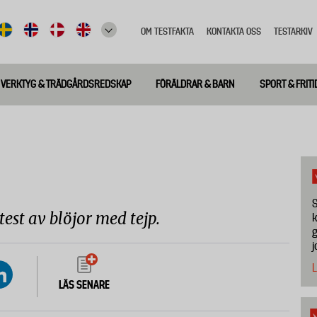
OM TESTFAKTA
KONTAKTA OSS
TESTARKIV
Top
meny
VERKTYG & TRÄDGÅRDSREDSKAP
FÖRÄLDRAR & BARN
SPORT & FRITI
S
test av blöjor med tejp.
k
g
j
L
LÄS SENARE