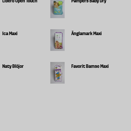
Libero Open Touch
Pampers Baby Dry
Ica Maxi
Änglamark Maxi
Naty Blöjor
Favorit Bamse Maxi