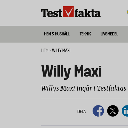
Hoppa
till
huvudinnehåll
HEM & HUSHÅLL
TEKNIK
LIVSMEDEL
Huvudmeny
ny
HEM
WILLY MAXI
Länkstig
Willy Maxi
Willys Maxi ingår i Testfaktas 
DELA