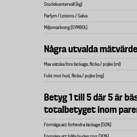
Storleksintervall (kg)
Parfym / Lotions / Salva
Miljömärkning (SYMBOL)
Några utvalda mätvärd
Max vätska före läckage, flicka / pojke (ml)
Fukt mot hud, flicka / pojke (mg)
Betyg 1 till 5 där 5 är bäs
totalbetyget inom pare
Förmåga att förhindra läckage (50%)
Förmåga att hålla huden torr (30%)