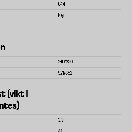
8-14
Nej
-
en
240/230
921/852
t (vikt i
ntes)
3,3
4,1