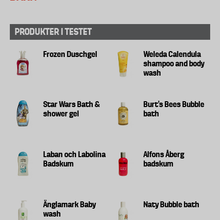
PRODUKTER I TESTET
Frozen Duschgel
Weleda Calendula
shampoo and body
wash
Star Wars Bath &
Burt's Bees Bubble
shower gel
bath
Laban och Labolina
Alfons Åberg
Badskum
badskum
Änglamark Baby
Naty Bubble bath
wash