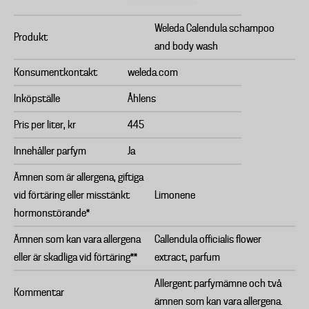
Weleda Calendula schampoo
Produkt
and body wash
Konsumentkontakt
weleda.com
Inköpställe
Åhlens
Pris per liter, kr
445
Innehåller parfym
Ja
Ämnen som är allergena, giftiga
vid förtäring eller misstänkt
Limonene
hormonstörande*
Ämnen som kan vara allergena
Callendula officialis flower
eller är skadliga vid förtäring**
extract, parfum
Allergent parfymämne och två
Kommentar
ämnen som kan vara allergena.