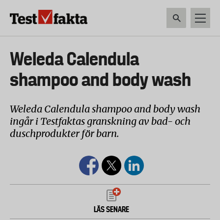
Hoppa
till
huvudinnehåll
HEM & HUSHÅLL
TEKNIK
LIVSMEDEL
VERKTYG & TRÄDGÅRDSREDSK
Huvudmeny
Weleda Calendula
ny
shampoo and body wash
Weleda Calendula shampoo and body wash
ingår i Testfaktas granskning av bad- och
duschprodukter för barn.
LÄS SENARE