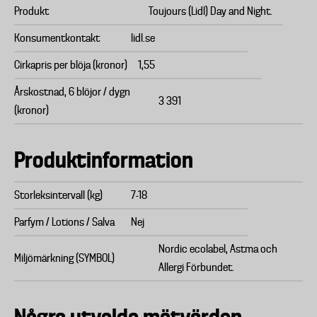
Produkt
Toujours (Lidl) Day and Night.
Konsumentkontakt
lidl.se
Cirkapris per blöja (kronor)
1,55
Årskostnad, 6 blöjor / dygn
3 391
(kronor)
Produktinformation
Storleksintervall (kg)
7-18
Parfym / Lotions / Salva
Nej
Nordic ecolabel, Astma och
Miljömärkning (SYMBOL)
Allergi Förbundet.