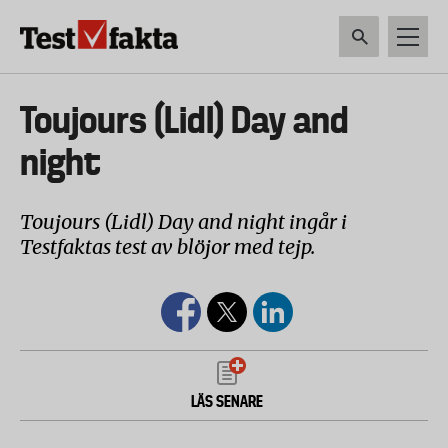
Hoppa
till
huvudinnehåll
HEM & HUSHÅLL
TEKNIK
LIVSMEDEL
VERKTYG & TRÄDGÅRDSREDSK
Huvudmeny
Toujours (Lidl) Day and
ny
night
Toujours (Lidl) Day and night ingår i
Testfaktas test av blöjor med tejp.
LÄS SENARE