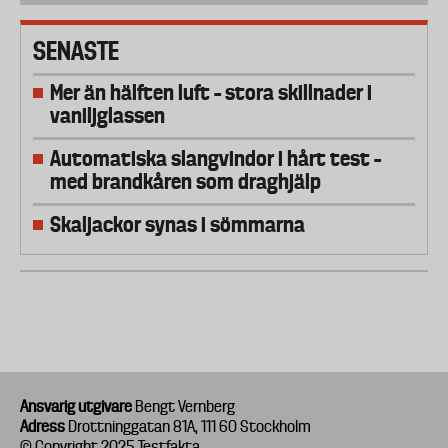
SENASTE
Mer än hälften luft – stora skillnader i
vaniljglassen
Automatiska slangvindor i hårt test –
med brandkåren som draghjälp
Skaljackor synas i sömmarna
Ansvarig utgivare
Bengt Vernberg
Adress
Drottninggatan 81A, 111 60 Stockholm
© Copyright 2025 Testfakta