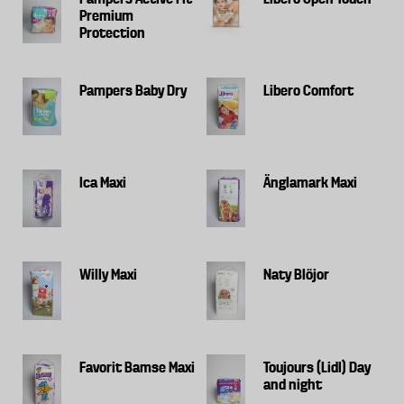
Premium
Protection
Pampers Baby Dry
Libero Comfort
Ica Maxi
Änglamark Maxi
Willy Maxi
Naty Blöjor
Favorit Bamse Maxi
Toujours (Lidl) Day
and night