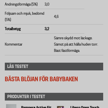
Andningsförmåga (5%)
3,0
Följsam och mjuk, bedömd
4,6
(5%)
Totalbetyg
3,2
Sämre skydd mot läckage.
Kommentar
Sämst på att hålla huden torr.
Bäst fästförmåga.
LÄS TESTET
BÄSTA BLÖJAN FÖR BABYBAKEN
PRODUKTER I TESTET
Pampers Active Fit
Libero Open Touch