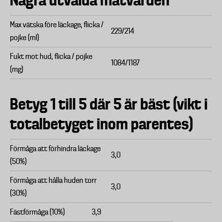
Några utvalda mätvärden
Max vätska före läckage, flicka /
229/214
pojke (ml)
Fukt mot hud, flicka / pojke
1084/1187
(mg)
Betyg 1 till 5 där 5 är bäst (vikt i
totalbetyget inom parentes)
Förmåga att förhindra läckage
3,0
(50%)
Förmåga att hålla huden torr
3,0
(30%)
Fästförmåga (10%)
3,9